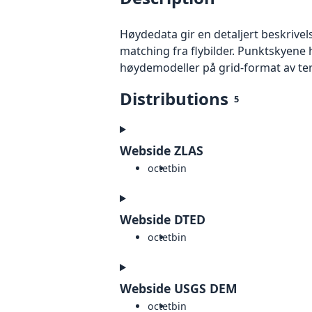
Høydedata gir en detaljert beskrivel
matching fra flybilder. Punktskyene 
høydemodeller på grid-format av te
Distributions
5
Webside ZLAS
octet
bin
Webside DTED
octet
bin
Webside USGS DEM
octet
bin