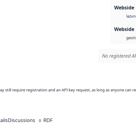
Webside
vn
laz
Webside
geoti
No registered AP
ay still require registration and an API key request, as long as anyone can r
ails
Discussions
RDF
0