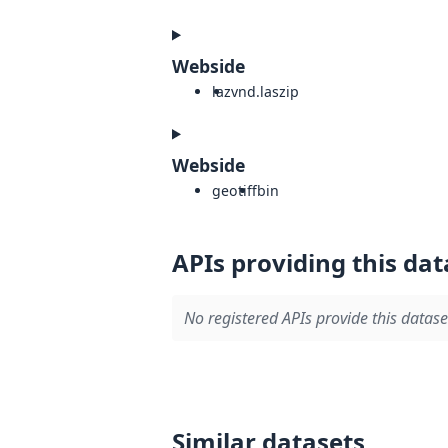
Webside
laz
vnd.laszip
Webside
geotiff
bin
APIs providing this dat
No registered APIs provide this datase
Similar datasets