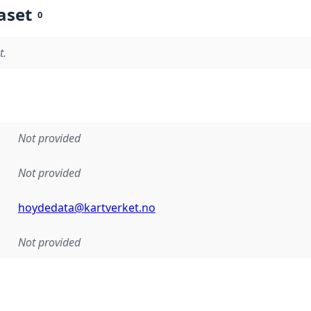
aset
0
t.
Not provided
Not provided
hoydedata@kartverket.no
Not provided