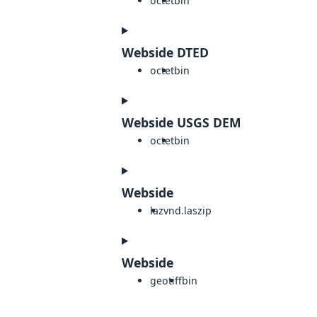
octet
bin
Webside DTED
octet
bin
Webside USGS DEM
octet
bin
Webside
laz
vnd.laszip
Webside
geotiff
bin