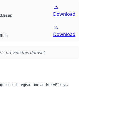
Download
d.laszip
Download
bin
ff
Is provide this dataset.
equest such registration and/or API keys.