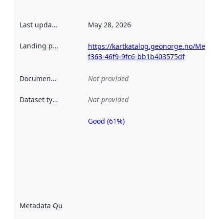
Last updated
:
May 28, 2026
Landing page
:
https://kartkatalog.geonorge.no/Metad
f363-46f9-9fc6-bb1b403575df
Documentation
:
Not provided
Dataset type
:
Not provided
Good (61%)
Metadata
quality is
an
indicator
of how
well the
datasets
are
described
Metadata Quality
:
using