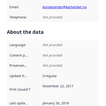
Email
:
kundesenter@kartverket.no
Telephone
:
Not provided
About the data
Language
:
Not provided
Content providers
:
Not provided
Provenance
:
Not provided
Update frequency
:
Irregular
November 22, 2017
First issued
:
This date indicates when the data in this datas
Last updated
:
January 26, 2018