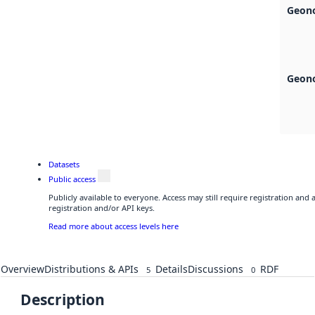
Geono
Geono
Datasets
Public access
Publicly available to everyone. Access may still require registration and
registration and/or API keys.
Read more about access levels here
Overview
Distributions & APIs
Details
Discussions
RDF
5
0
Description