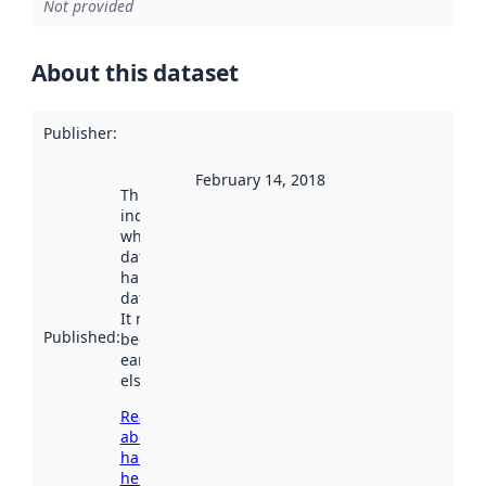
Not provided
About this dataset
Publisher
:
February 14, 2018
This date
indicates
when the
dataset was
harvested by
data.norge.no.
It may have
Published
:
been available
earlier
elsewhere.
Read more
about
harvesting
here