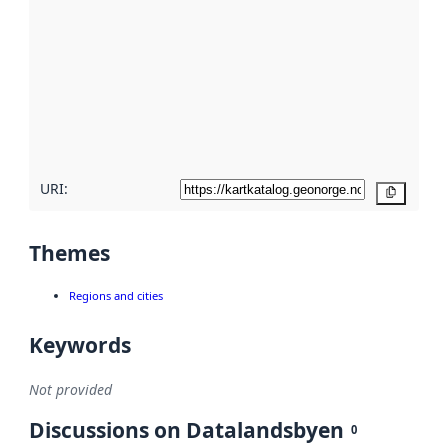
metadata.
Read
more
about
metadata
quality
here
URI:
Copy
Themes
Regions and cities
Keywords
Not provided
Discussions on Datalandsbyen
0