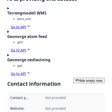
Terrengmodell WMS
wms_srvc
Go to API
Geonorge atom feed
gml
Go to API
Geonorge nedlastning
ppt
Go to API
Hide empty rows
Contact information
Contact point
:
Not provided
Website
:
Not provided