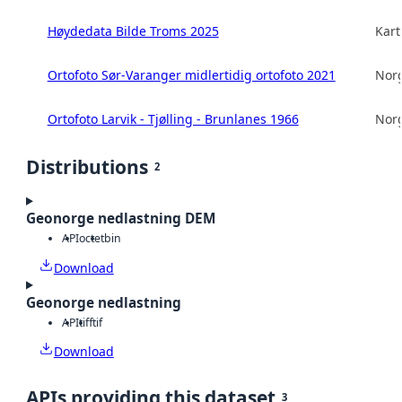
Høydedata Bilde Troms 2025
Kart
Ortofoto Sør-Varanger midlertidig ortofoto 2021
Norg
Ortofoto Larvik - Tjølling - Brunlanes 1966
Norg
Distributions
2
Geonorge nedlastning DEM
API
octet
bin
Download
Geonorge nedlastning
API
tiff
tif
Download
APIs providing this dataset
3