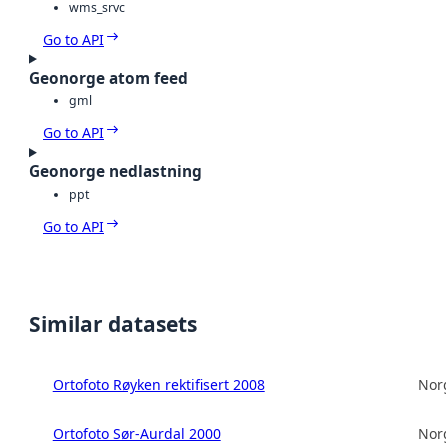
wms_srvc
Go to API
Geonorge atom feed
gml
Go to API
Geonorge nedlastning
ppt
Go to API
Similar datasets
Ortofoto Røyken rektifisert 2008
Norg
Ortofoto Sør-Aurdal 2000
Norg