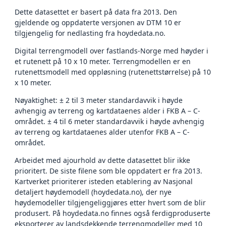
Dette datasettet er basert på data fra 2013. Den
gjeldende og oppdaterte versjonen av DTM 10 er
tilgjengelig for nedlasting fra hoydedata.no.
Digital terrengmodell over fastlands-Norge med høyder i
et rutenett på 10 x 10 meter. Terrengmodellen er en
rutenettsmodell med oppløsning (rutenettstørrelse) på 10
x 10 meter.
Nøyaktighet: ± 2 til 3 meter standardavvik i høyde
avhengig av terreng og kartdataenes alder i FKB A – C-
området. ± 4 til 6 meter standardavvik i høyde avhengig
av terreng og kartdataenes alder utenfor FKB A – C-
området.
Arbeidet med ajourhold av dette datasettet blir ikke
prioritert. De siste filene som ble oppdatert er fra 2013.
Kartverket prioriterer isteden etablering av Nasjonal
detaljert høydemodell (hoydedata.no), der nye
høydemodeller tilgjengeliggjøres etter hvert som de blir
produsert. På hoydedata.no finnes også ferdigproduserte
eksporterer av landsdekkende terrengmodeller med 10