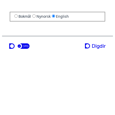
Bokmål
Nynorsk
English
a service from