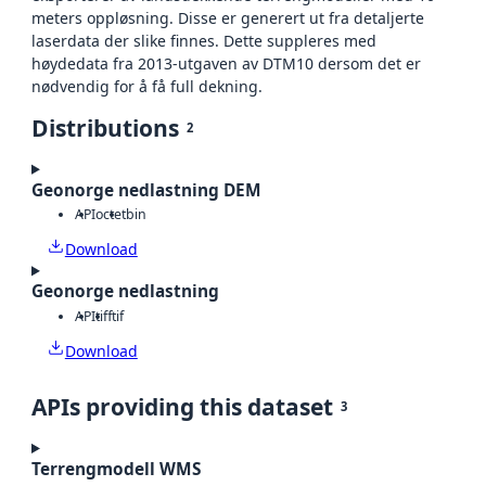
meters oppløsning. Disse er generert ut fra detaljerte
laserdata der slike finnes. Dette suppleres med
høydedata fra 2013-utgaven av DTM10 dersom det er
nødvendig for å få full dekning.
Distributions
2
Geonorge nedlastning DEM
API
octet
bin
Download
Geonorge nedlastning
API
tiff
tif
Download
APIs providing this dataset
3
Terrengmodell WMS