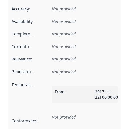
Accuracy
:
Not provided
Availability
:
Not provided
Completeness
:
Not provided
Currentness
:
Not provided
Relevance
:
Not provided
Geographical scope
:
Not provided
Temporal scope
:
From
:
2017-11-
22T00:00:00Z
Not provided
Conforms to
:
Reference to an implementation rule or other spe