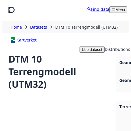
Skip to main content
Find data
Menu
Home
Datasets
DTM 10 Terrengmodell (UTM32)
Kartverket
Distributions
Use dataset
DTM 10
Geono
Terrengmodell
Geono
(UTM32)
Terr