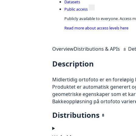
Datasets
Public access
Publicly available to everyone. Access m
Read more about access levels here
Overview
Distributions & APIs
Det
8
Description
Midlertidig ortofoto er en foreløpig
Produktet er automatisk generert og
geometriske egenskaper som et kart f
Bakkeoppløsning på ortofoto varierer f
Distributions
8