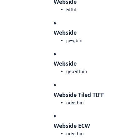
Webside
tiff
tif
Webside
jpeg
bin
Webside
geotiff
bin
Webside Tiled TIFF
octet
bin
Webside ECW
octet
bin