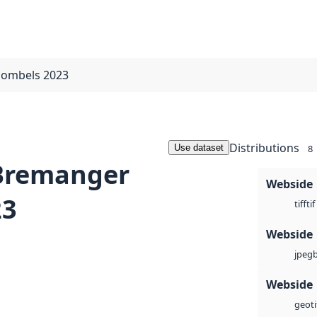
lombels 2023
Distributions
Use dataset
8
 Bremanger
Webside
23
tif
tiff
Webside
jpeg
Webside
geoti