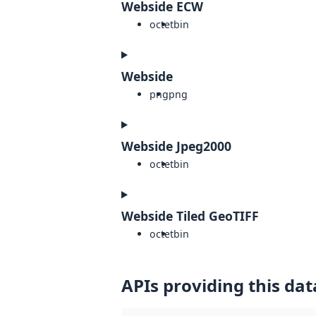
Webside ECW
octet
bin
Webside
png
png
Webside Jpeg2000
octet
bin
Webside Tiled GeoTIFF
octet
bin
APIs providing this dat