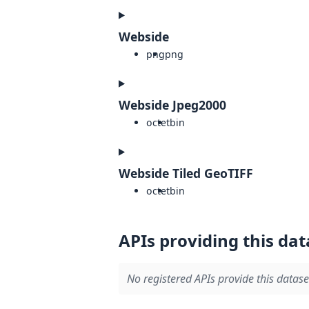
Webside
png
png
Webside Jpeg2000
octet
bin
Webside Tiled GeoTIFF
octet
bin
APIs providing this dat
No registered APIs provide this datase