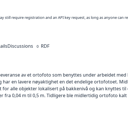
ay still require registration and an API key request, as long as anyone can r
ails
Discussions
RDF
0
 leveranse av et ortofoto som benyttes under arbeidet med 
 har en lavere nøyaktighet en det endelige ortofotoet. Mi
or alle objekter lokalisert på bakkenivå og kan knyttes til
ra 0,04 m til 0,5 m. Tidligere ble midlertidig ortofoto kalt r