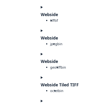
Webside
tiff
tif
Webside
jpeg
bin
Webside
geotiff
bin
Webside Tiled TIFF
octet
bin