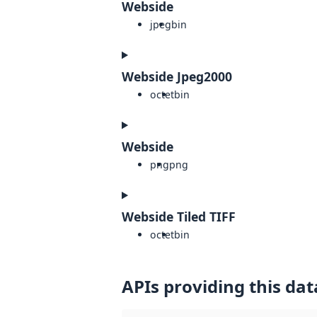
Webside
jpeg
bin
Webside Jpeg2000
octet
bin
Webside
png
png
Webside Tiled TIFF
octet
bin
APIs providing this dat