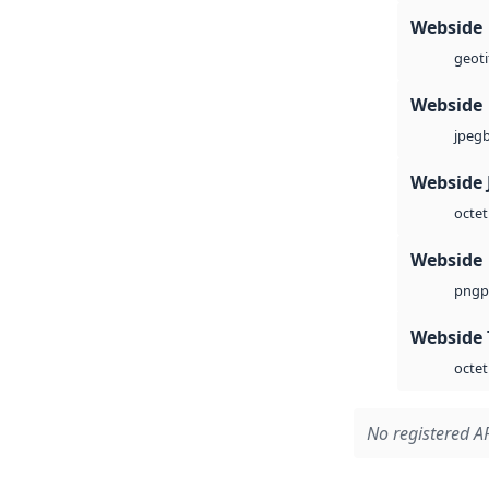
Webside
geoti
Webside
jpeg
Webside 
octet
Webside
p
png
Webside 
octet
No registered AP