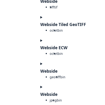
Webside
tiff
tif
Webside Tiled GeoTIFF
octet
bin
Webside ECW
octet
bin
Webside
geotiff
bin
Webside
jpeg
bin