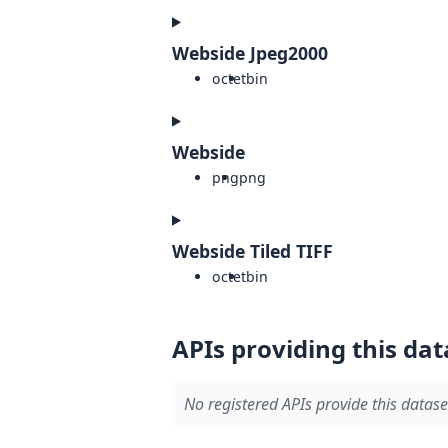
Webside Jpeg2000
octet
bin
Webside
png
png
Webside Tiled TIFF
octet
bin
APIs providing this dat
No registered APIs provide this datase