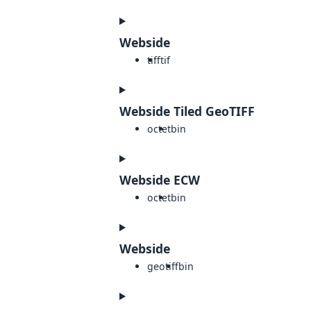
Webside
tiff
tif
Webside Tiled GeoTIFF
octet
bin
Webside ECW
octet
bin
Webside
geotiff
bin