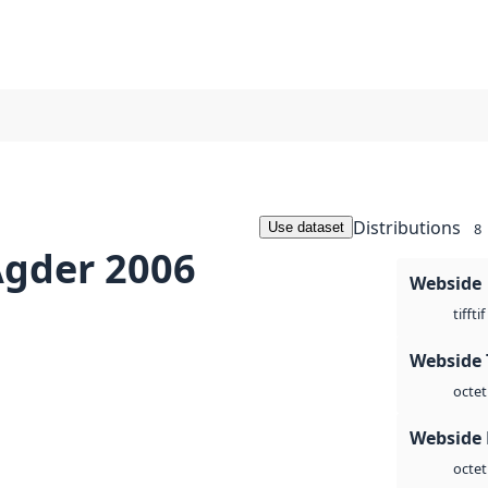
Distributions
Use dataset
8
Agder 2006
Webside
tif
tiff
Webside 
octet
Webside
octet