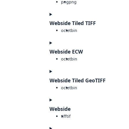
png
png
Webside Tiled TIFF
octet
bin
Webside ECW
octet
bin
Webside Tiled GeoTIFF
octet
bin
Webside
tiff
tif