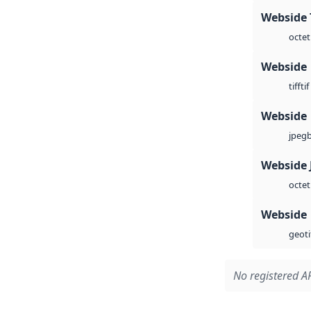
Webside 
octet
Webside
tif
tiff
Webside
jpeg
Webside 
octet
Webside
geoti
No registered AP