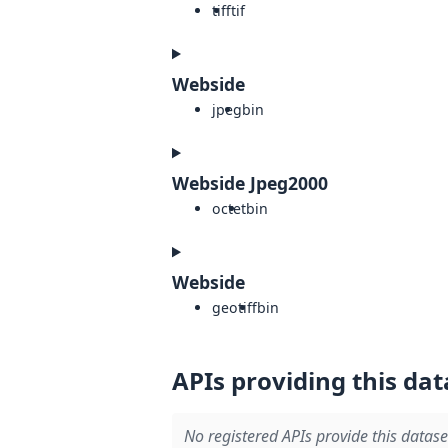
tiff
tif
Webside
jpeg
bin
Webside Jpeg2000
octet
bin
Webside
geotiff
bin
APIs providing this dat
No registered APIs provide this datase