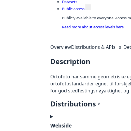
Datasets
Public access
Publicly available to everyone. Access m
Read more about access levels here
Overview
Distributions & APIs
Det
8
Description
Ortofoto har samme geometriske egen
ortofotostandarder egnet til forskj
for god stedfestingsnøyaktighet og 
Distributions
8
Webside