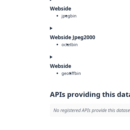
Webside
jpeg
bin
Webside Jpeg2000
octet
bin
Webside
geotiff
bin
APIs providing this dat
No registered APIs provide this datase