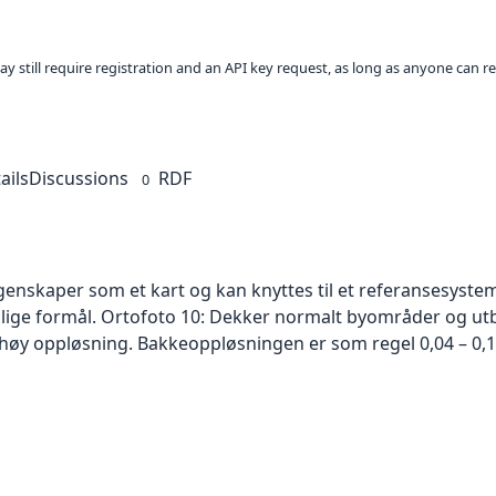
ay still require registration and an API key request, as long as anyone can r
ails
Discussions
RDF
0
skaper som et kart og kan knyttes til et referansesystem. 
ellige formål. Ortofoto 10: Dekker normalt byområder og 
høy oppløsning. Bakkeoppløsningen er som regel 0,04 – 0,1