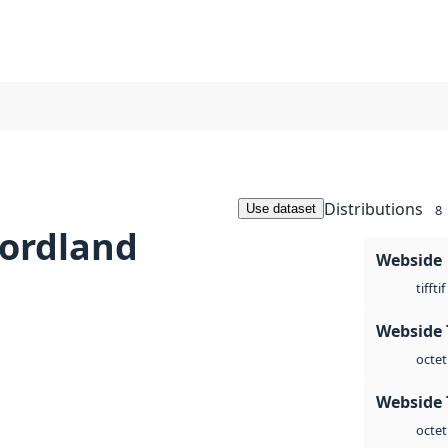
Distributions
Use dataset
8
ordland
Webside
tif
tiff
Webside 
octet
Webside 
octet