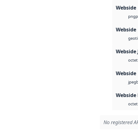
Webside
p
png
Webside
geoti
Webside 
octet
Webside
jpeg
Webside
octet
No registered AP