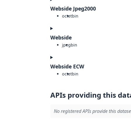
Webside Jpeg2000
octet
bin
Webside
jpeg
bin
Webside ECW
octet
bin
APIs providing this dat
No registered APIs provide this datase