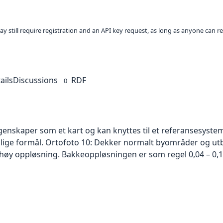
ay still require registration and an API key request, as long as anyone can r
ails
Discussions
RDF
0
skaper som et kart og kan knyttes til et referansesystem. 
ellige formål. Ortofoto 10: Dekker normalt byområder og 
høy oppløsning. Bakkeoppløsningen er som regel 0,04 – 0,1