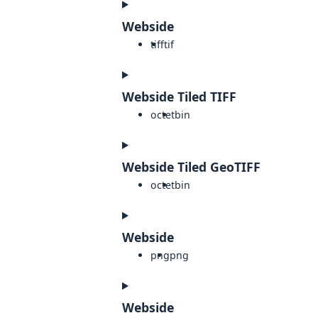
Webside
tiff
tif
Webside Tiled TIFF
octet
bin
Webside Tiled GeoTIFF
octet
bin
Webside
png
png
Webside