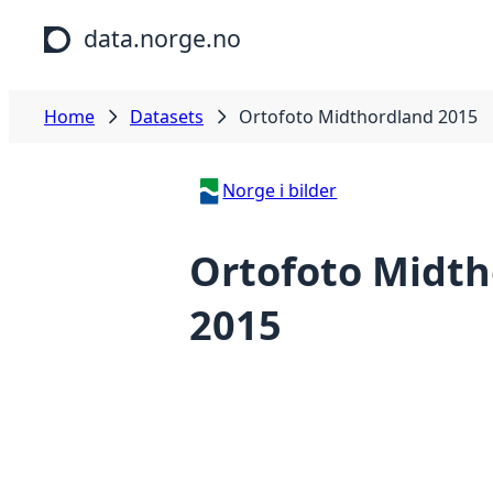
Skip to main content
data.norge.no
Home
Datasets
Ortofoto Midthordland 2015
Norge i bilder
Ortofoto Midth
2015