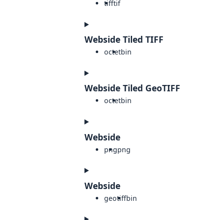
tiff
tif
Webside Tiled TIFF
octet
bin
Webside Tiled GeoTIFF
octet
bin
Webside
png
png
Webside
geotiff
bin