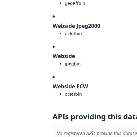
geotiff
bin
Webside Jpeg2000
octet
bin
Webside
jpeg
bin
Webside ECW
octet
bin
APIs providing this dat
No registered APIs provide this datase