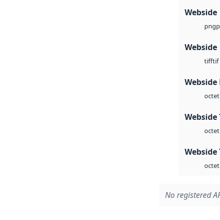
Webside
p
png
Webside
tif
tiff
Webside
octet
Webside 
octet
Webside 
octet
No registered AP