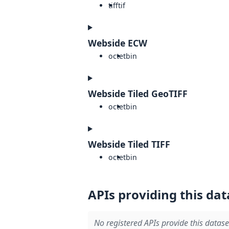
tiff
tif
Webside ECW
octet
bin
Webside Tiled GeoTIFF
octet
bin
Webside Tiled TIFF
octet
bin
APIs providing this dat
No registered APIs provide this datase