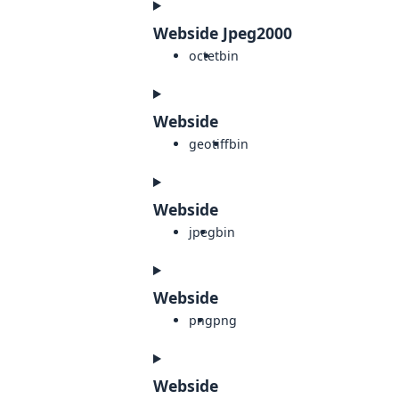
Webside Jpeg2000
octet
bin
Webside
geotiff
bin
Webside
jpeg
bin
Webside
png
png
Webside