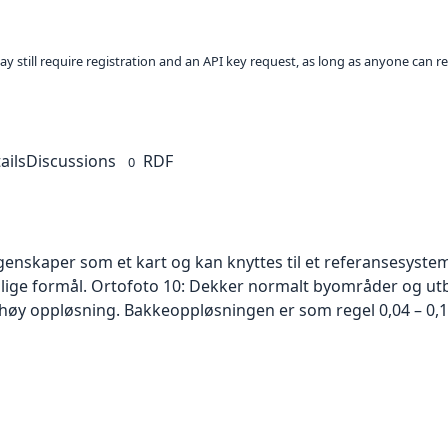
ay still require registration and an API key request, as long as anyone can r
ails
Discussions
RDF
0
skaper som et kart og kan knyttes til et referansesystem. 
ellige formål. Ortofoto 10: Dekker normalt byområder og 
høy oppløsning. Bakkeoppløsningen er som regel 0,04 – 0,1