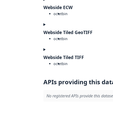
Webside ECW
octet
bin
Webside Tiled GeoTIFF
octet
bin
Webside Tiled TIFF
octet
bin
APIs providing this dat
No registered APIs provide this datase