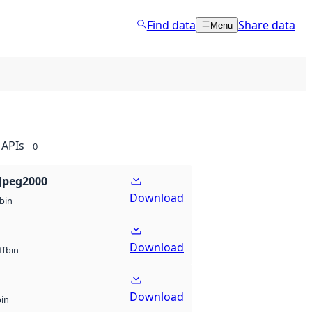
Find data
Share data
Menu
APIs
0
Jpeg2000
Download
bin
Download
bin
ff
Download
bin