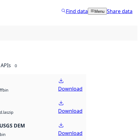
Find data
Share data
Menu
APIs
0
Download
bin
ff
Download
d.laszip
 USGS DEM
Download
bin