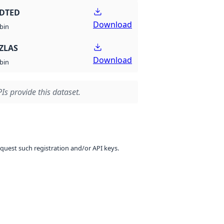
 DTED
Download
bin
ZLAS
Download
bin
Is provide this dataset.
equest such registration and/or API keys.