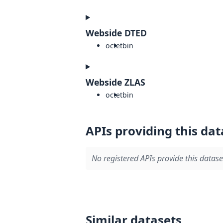
Webside DTED
octet
bin
Webside ZLAS
octet
bin
APIs providing this dat
No registered APIs provide this datase
Similar datasets