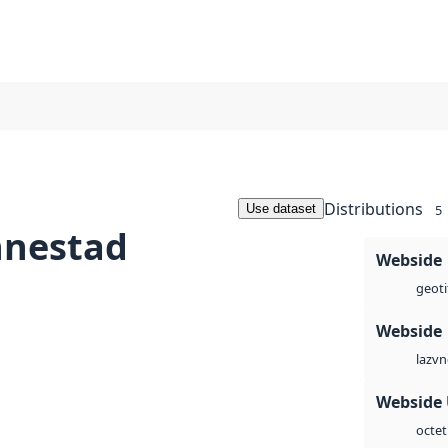
Distributions
Use dataset
5
nnestad
Webside
geoti
Webside
vn
laz
Webside
octet