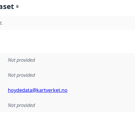
aset
0
t.
Not provided
Not provided
hoydedata@kartverket.no
Not provided