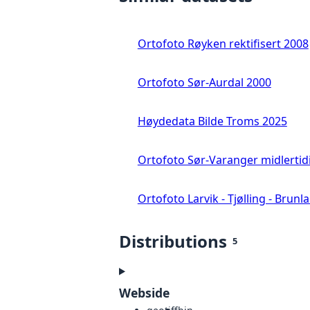
Ortofoto Røyken rektifisert 2008
Ortofoto Sør-Aurdal 2000
Høydedata Bilde Troms 2025
Ortofoto Sør-Varanger midlertid
Ortofoto Larvik - Tjølling - Brunl
Distributions
5
Webside