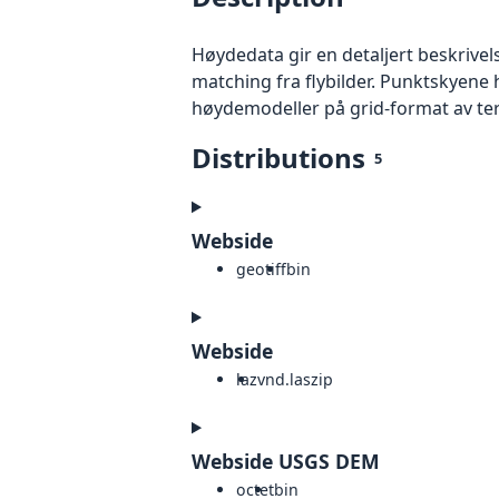
Høydedata gir en detaljert beskrivel
matching fra flybilder. Punktskyene 
høydemodeller på grid-format av te
Distributions
5
Webside
geotiff
bin
Webside
laz
vnd.laszip
Webside USGS DEM
octet
bin