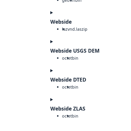
geotiff
bin
Webside
laz
vnd.laszip
Webside USGS DEM
octet
bin
Webside DTED
octet
bin
Webside ZLAS
octet
bin