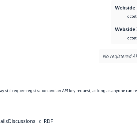
Webside
octet
Webside 
octet
No registered AP
ay still require registration and an API key request, as long as anyone can r
ails
Discussions
RDF
0