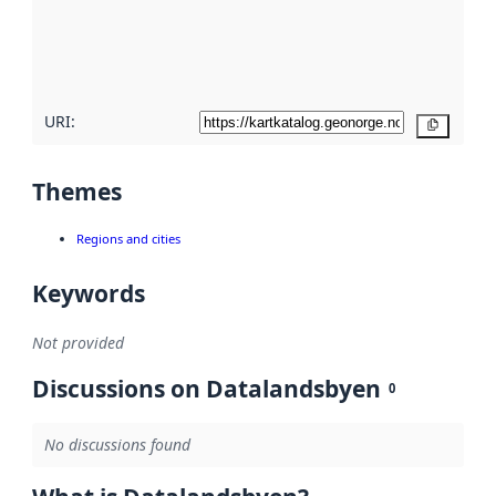
metadata
quality
here
URI:
Copy
Themes
Regions and cities
Keywords
Not provided
Discussions on Datalandsbyen
0
No discussions found