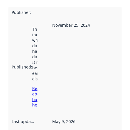
Publisher
:
November 25, 2024
This date
indicates
when the
dataset was
harvested by
data.norge.no.
It may have
Published
:
been available
earlier
elsewhere.
Read more
about
harvesting
here
Last updated
:
May 9, 2026