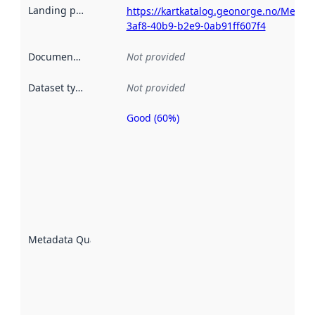
Landing page
:
https://kartkatalog.geonorge.no/Metad
3af8-40b9-b2e9-0ab91ff607f4
Documentation
:
Not provided
Dataset type
:
Not provided
Good (60%)
Metadata
quality is
an
indicator
of how
well the
datasets
are
described
Metadata Quality
:
using
metadata.
Read
more
about