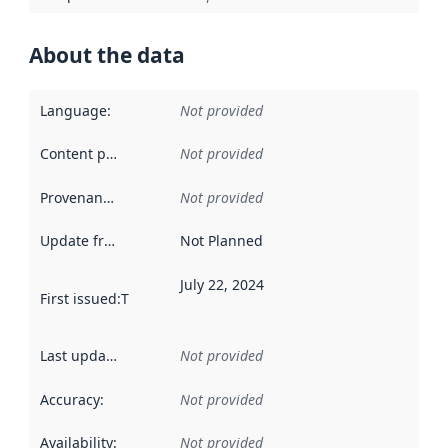
About the data
Language
:
Not provided
Content providers
:
Not provided
Provenance
:
Not provided
Update frequency
:
Not Planned
July 22, 2024
First issued
:
This date indicates when the data in this datas
Last updated
:
Not provided
Accuracy
:
Not provided
Availability
:
Not provided