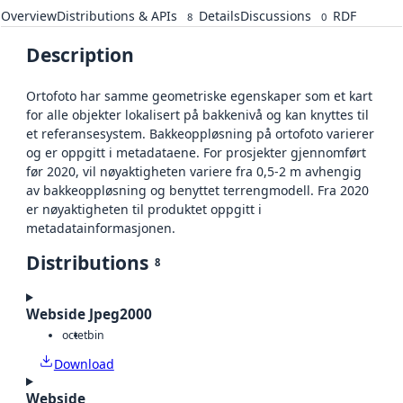
Overview
Distributions & APIs
Details
Discussions
RDF
8
0
Description
Ortofoto har samme geometriske egenskaper som et kart
for alle objekter lokalisert på bakkenivå og kan knyttes til
et referansesystem. Bakkeoppløsning på ortofoto varierer
og er oppgitt i metadataene. For prosjekter gjennomført
før 2020, vil nøyaktigheten variere fra 0,5-2 m avhengig
av bakkeoppløsning og benyttet terrengmodell. Fra 2020
er nøyaktigheten til produktet oppgitt i
metadatainformasjonen.
Distributions
8
Webside Jpeg2000
octet
bin
Download
Webside