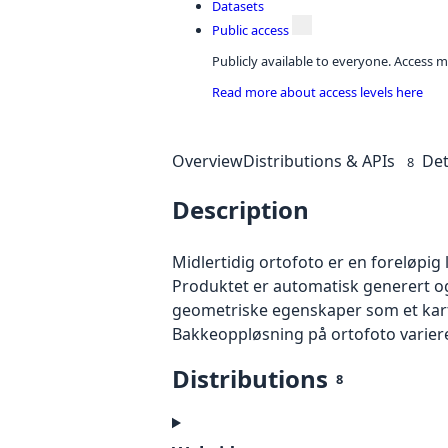
Datasets
Public access
Publicly available to everyone. Access m
Read more about access levels here
Overview
Distributions & APIs
Det
8
Description
Midlertidig ortofoto er en foreløpig
Produktet er automatisk generert og
geometriske egenskaper som et kart f
Bakkeoppløsning på ortofoto varierer f
Distributions
8