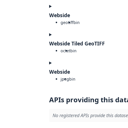
Webside
geotiff
bin
Webside Tiled GeoTIFF
octet
bin
Webside
jpeg
bin
APIs providing this dat
No registered APIs provide this datase