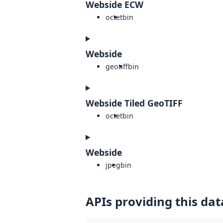
Webside ECW
octet
bin
Webside
geotiff
bin
Webside Tiled GeoTIFF
octet
bin
Webside
jpeg
bin
APIs providing this dat