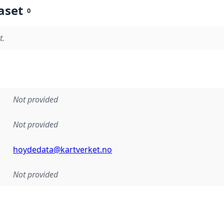
aset
0
t.
Not provided
Not provided
hoydedata@kartverket.no
Not provided