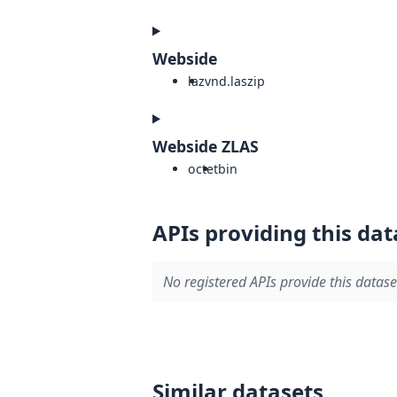
Webside
laz
vnd.laszip
Webside ZLAS
octet
bin
APIs providing this dat
No registered APIs provide this datase
Similar datasets