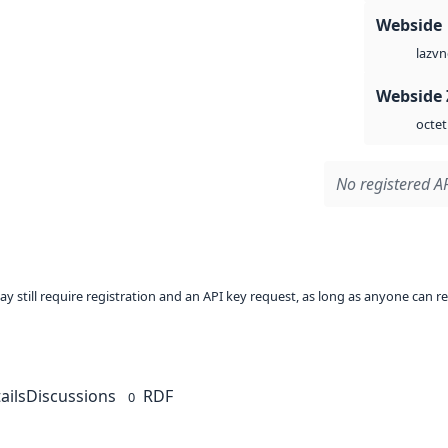
Webside
vn
laz
Webside 
octet
No registered AP
ay still require registration and an API key request, as long as anyone can r
ails
Discussions
RDF
0