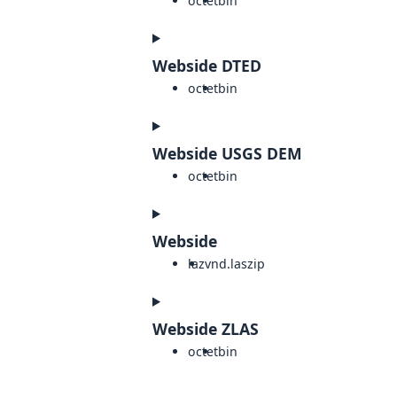
octet
bin
Webside DTED
octet
bin
Webside USGS DEM
octet
bin
Webside
laz
vnd.laszip
Webside ZLAS
octet
bin