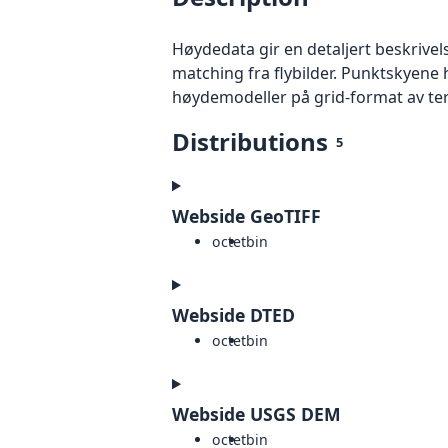
Høydedata gir en detaljert beskrivel
matching fra flybilder. Punktskyene 
høydemodeller på grid-format av te
Distributions
5
Webside GeoTIFF
octet
bin
Webside DTED
octet
bin
Webside USGS DEM
octet
bin