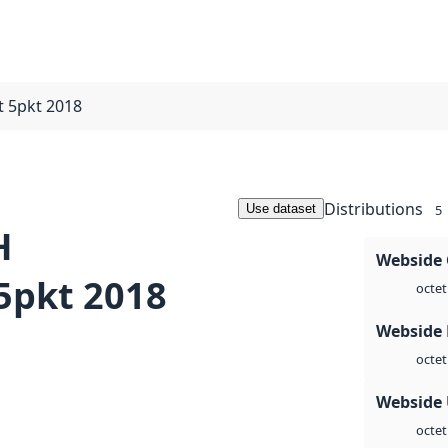
 5pkt 2018
Distributions
Use dataset
5
H
Webside 
5pkt 2018
octet
Webside
octet
Webside
octet