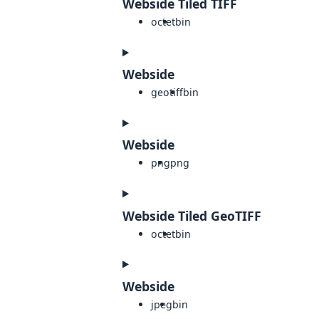
Webside Tiled TIFF
octet
bin
Webside
geotiff
bin
Webside
png
png
Webside Tiled GeoTIFF
octet
bin
Webside
jpeg
bin