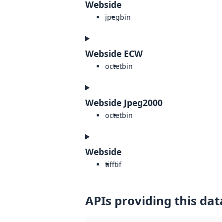
Webside
jpeg
bin
Webside ECW
octet
bin
Webside Jpeg2000
octet
bin
Webside
tiff
tif
APIs providing this dat