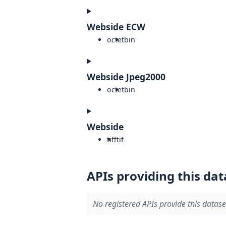
Webside ECW
octet
bin
Webside Jpeg2000
octet
bin
Webside
tiff
tif
APIs providing this dat
No registered APIs provide this datase