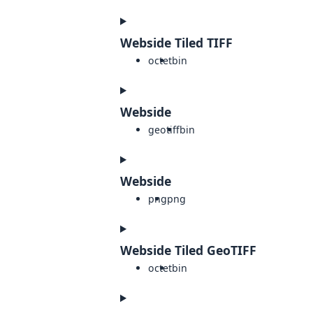
Webside Tiled TIFF
octet
bin
Webside
geotiff
bin
Webside
png
png
Webside Tiled GeoTIFF
octet
bin