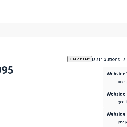
Distributions
Use dataset
8
995
Webside 
octet
Webside
geoti
Webside
p
png