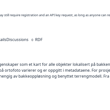
ay still require registration and an API key request, as long as anyone can r
ails
Discussions
RDF
0
skaper som et kart for alle objekter lokalisert på bakkeniv
 ortofoto varierer og er oppgitt i metadataene. For prosje
vhengig av bakkeoppløsning og benyttet terrengmodell. Fra 