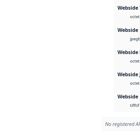
Webside 
octet
Webside
jpeg
Webside
octet
Webside 
octet
Webside
tif
tiff
No registered AP