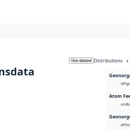
Distributions
Use dataset
4
onsdata
Geonorge
g
API
Atom Fe
b
xml
Geonorge
tx
API