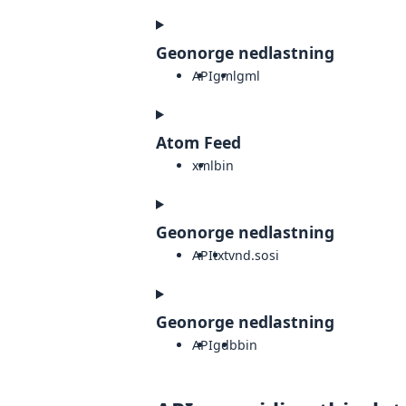
Geonorge nedlastning
API
gml
gml
Atom Feed
xml
bin
Geonorge nedlastning
API
txt
vnd.sosi
Geonorge nedlastning
API
gdb
bin