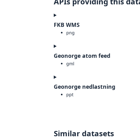
APIs providing this dat
FKB WMS
png
Geonorge atom feed
gml
Geonorge nedlastning
ppt
Similar datasets