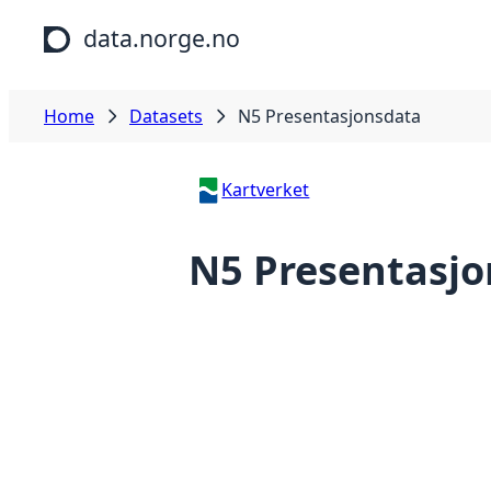
Skip to main content
data.norge.no
Home
Datasets
N5 Presentasjonsdata
Kartverket
N5 Presentasj