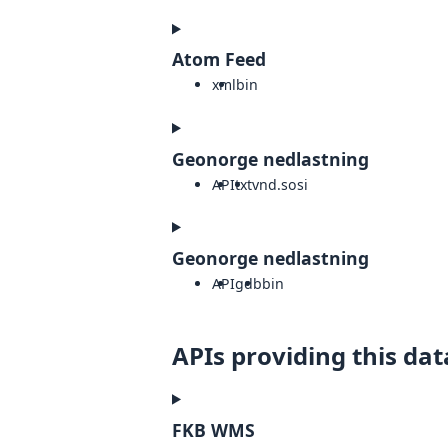
Atom Feed
xml
bin
Geonorge nedlastning
API
txt
vnd.sosi
Geonorge nedlastning
API
gdb
bin
APIs providing this dat
FKB WMS