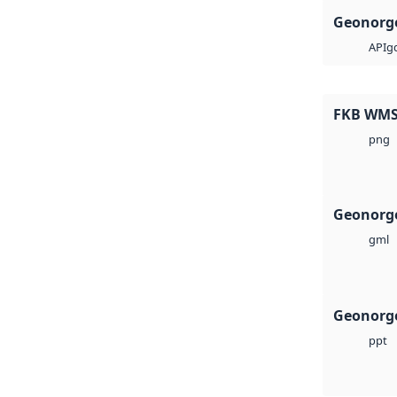
Geonorge
g
API
FKB WM
png
Geonorg
gml
Geonorge
ppt