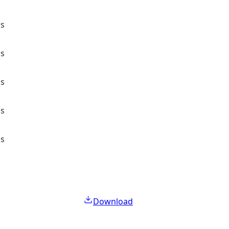
ss
ss
ss
ss
ss
Download