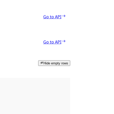
Go to API
Go to API
Hide empty rows