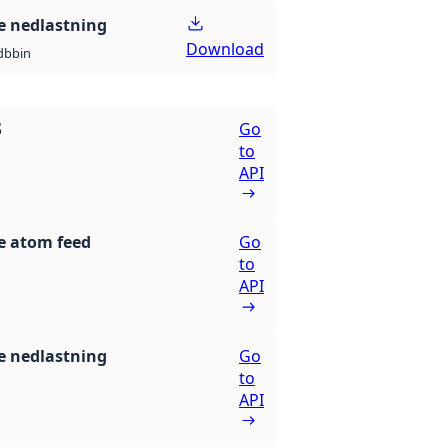
 nedlastning
Download
db
bin
S
Go
to
API
e atom feed
Go
to
API
 nedlastning
Go
to
API