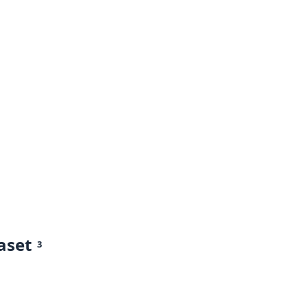
aset
3