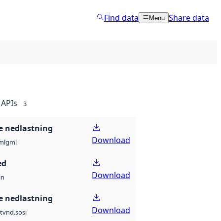
Find data
Share data
Menu
APIs
3
 nedlastning
Download
ml
gml
ed
Download
in
 nedlastning
Download
t
vnd.sosi