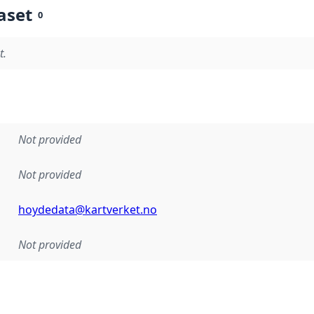
aset
0
t.
Not provided
Not provided
hoydedata@kartverket.no
Not provided