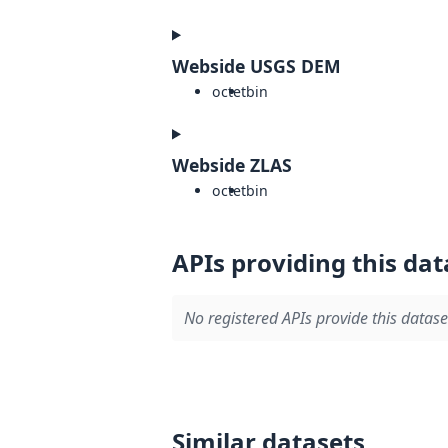
Webside USGS DEM
octet
bin
Webside ZLAS
octet
bin
APIs providing this dat
No registered APIs provide this datase
Similar datasets