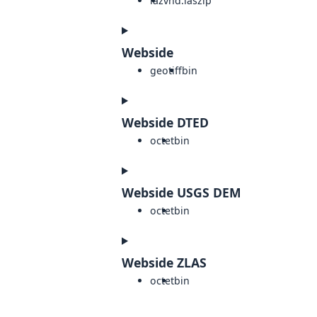
laz
vnd.laszip
Webside
geotiff
bin
Webside DTED
octet
bin
Webside USGS DEM
octet
bin
Webside ZLAS
octet
bin