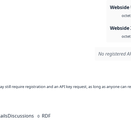
Webside
octet
Webside 
octet
No registered AP
ay still require registration and an API key request, as long as anyone can r
ails
Discussions
RDF
0