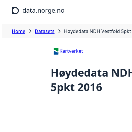
Skip to main content
data.norge.no
Home
Datasets
Høydedata NDH Vestfold 5pkt
Kartverket
Høydedata NDH
5pkt 2016