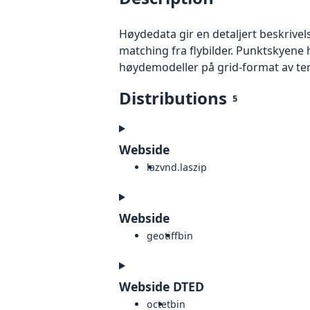
Høydedata gir en detaljert beskrivel
matching fra flybilder. Punktskyene 
høydemodeller på grid-format av te
Distributions
5
Webside
laz
vnd.laszip
Webside
geotiff
bin
Webside DTED
octet
bin