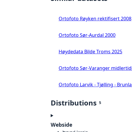
Ortofoto Røyken rektifisert 2008
Ortofoto Sør-Aurdal 2000
Høydedata Bilde Troms 2025
Ortofoto Sør-Varanger midlertid
Ortofoto Larvik - Tjølling - Brunl
Distributions
5
Webside