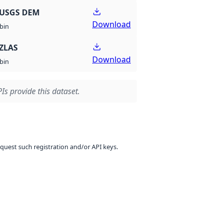
 USGS DEM
Download
bin
ZLAS
Download
bin
Is provide this dataset.
equest such registration and/or API keys.