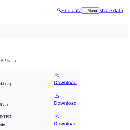
Find data
Share data
Menu
APIs
0
Download
d.laszip
Download
bin
ff
 DTED
Download
bin