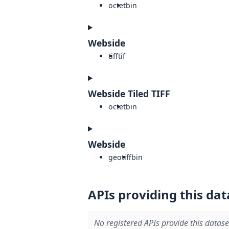
octet
bin
Webside
tiff
tif
Webside Tiled TIFF
octet
bin
Webside
geotiff
bin
APIs providing this dat
No registered APIs provide this datase