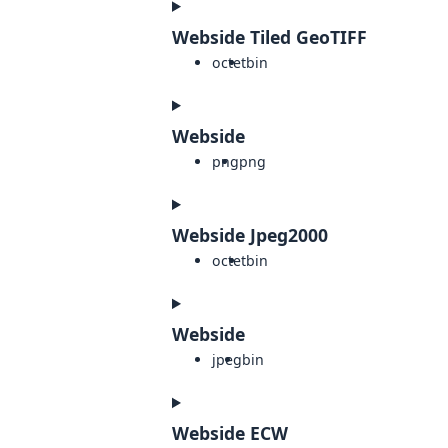
Webside Tiled GeoTIFF
octet
bin
Webside
png
png
Webside Jpeg2000
octet
bin
Webside
jpeg
bin
Webside ECW