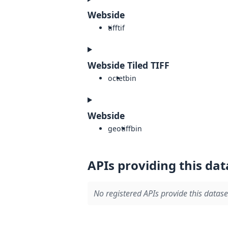
Webside
tiff
tif
Webside Tiled TIFF
octet
bin
Webside
geotiff
bin
APIs providing this dat
No registered APIs provide this datase