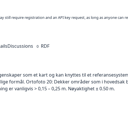
ay still require registration and an API key request, as long as anyone can r
ails
Discussions
RDF
0
skaper som et kart og kan knyttes til et referansesystem. 
ellige formål. Ortofoto 20: Dekker områder som i hovedsak b
g er vanligvis > 0,15 – 0,25 m. Nøyaktighet ± 0.50 m.