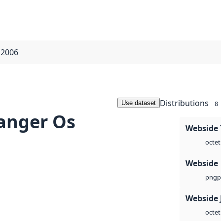
 2006
Distributions
Use dataset
8
anger Os
Webside 
octet
Webside
p
png
Webside 
octet