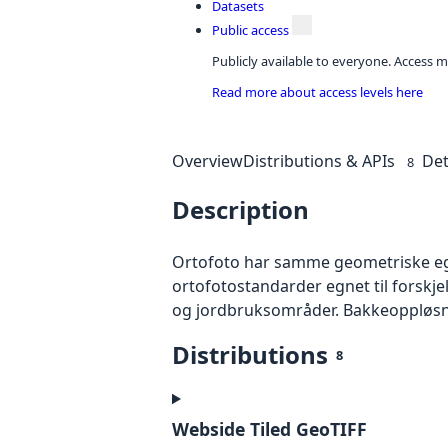
Datasets
Public access
Publicly available to everyone. Access m
Read more about access levels here
Overview
Distributions & APIs
Det
8
Description
Ortofoto har samme geometriske egen
ortofotostandarder egnet til forskj
og jordbruksområder. Bakkeoppløsnin
Distributions
8
Webside Tiled GeoTIFF