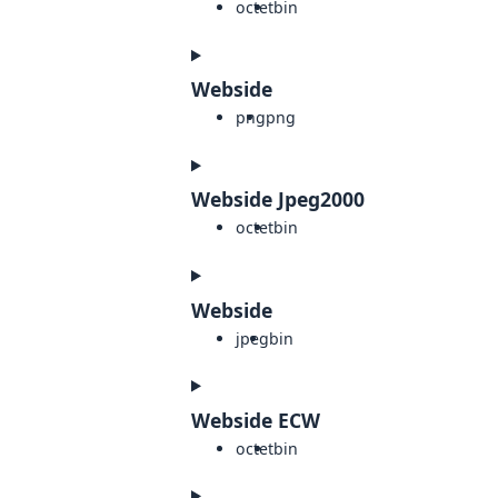
octet
bin
Webside
png
png
Webside Jpeg2000
octet
bin
Webside
jpeg
bin
Webside ECW
octet
bin