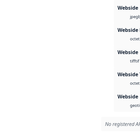
Webside
jpeg
Webside
octet
Webside
tif
tiff
Webside 
octet
Webside
geoti
No registered AP