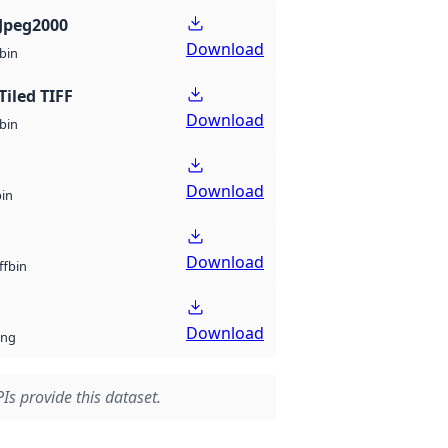
Jpeg2000
Download
bin
Tiled TIFF
Download
bin
Download
bin
Download
bin
ff
Download
ng
Is provide this dataset.