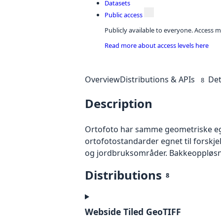
Datasets
Public access
Publicly available to everyone. Access m
Read more about access levels here
Overview
Distributions & APIs
Det
8
Description
Ortofoto har samme geometriske egen
ortofotostandarder egnet til forskj
og jordbruksområder. Bakkeoppløsnin
Distributions
8
Webside Tiled GeoTIFF