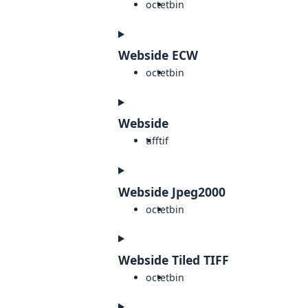
octet
bin
Webside ECW
octet
bin
Webside
tiff
tif
Webside Jpeg2000
octet
bin
Webside Tiled TIFF
octet
bin