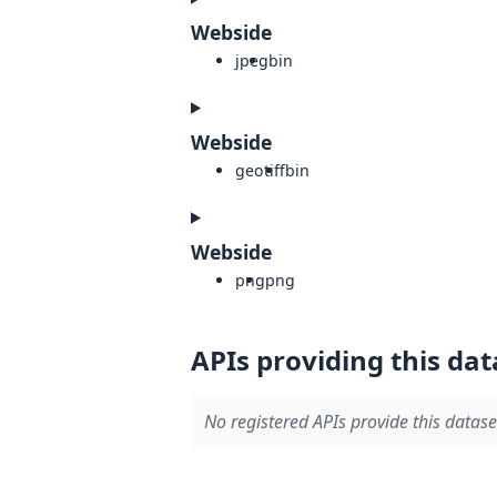
Webside
jpeg
bin
Webside
geotiff
bin
Webside
png
png
APIs providing this dat
No registered APIs provide this datase