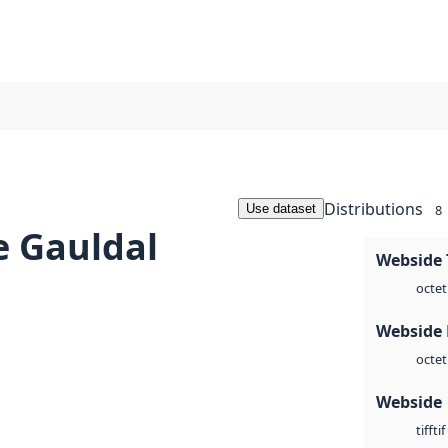
Distributions
Use dataset
8
e Gauldal
Webside 
octet
Webside
octet
Webside
tif
tiff