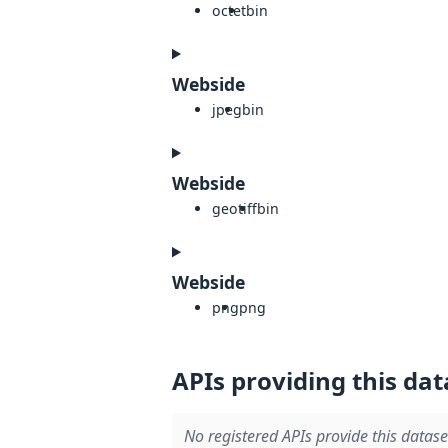
octet
bin
Webside
jpeg
bin
Webside
geotiff
bin
Webside
png
png
APIs providing this dat
No registered APIs provide this datase