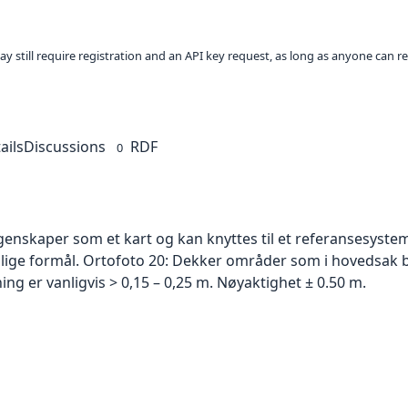
ay still require registration and an API key request, as long as anyone can r
ails
Discussions
RDF
0
skaper som et kart og kan knyttes til et referansesystem. 
ellige formål. Ortofoto 20: Dekker områder som i hovedsak b
g er vanligvis > 0,15 – 0,25 m. Nøyaktighet ± 0.50 m.