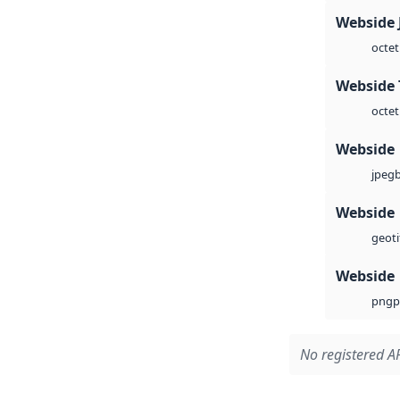
Webside 
octet
Webside 
octet
Webside
jpeg
Webside
geoti
Webside
p
png
No registered AP