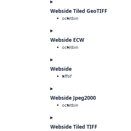
Webside Tiled GeoTIFF
octet
bin
Webside ECW
octet
bin
Webside
tiff
tif
Webside Jpeg2000
octet
bin
Webside Tiled TIFF