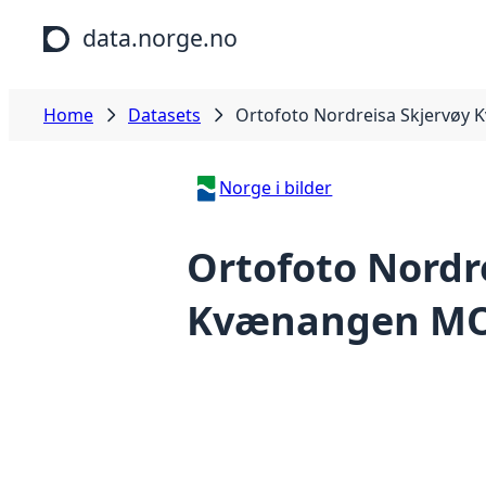
Skip to main content
data.norge.no
Home
Datasets
Ortofoto Nordreisa Skjervøy
Norge i bilder
Ortofoto Nordr
Kvænangen MO