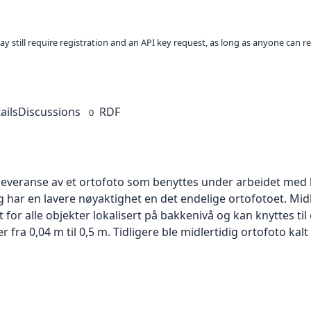
ay still require registration and an API key request, as long as anyone can r
ails
Discussions
RDF
0
 leveranse av et ortofoto som benyttes under arbeidet med 
 har en lavere nøyaktighet en det endelige ortofotoet. Mi
or alle objekter lokalisert på bakkenivå og kan knyttes til
ra 0,04 m til 0,5 m. Tidligere ble midlertidig ortofoto kalt r