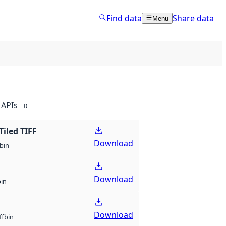
Find data
Share data
Menu
APIs
0
Tiled TIFF
Download
bin
Download
bin
Download
bin
ff