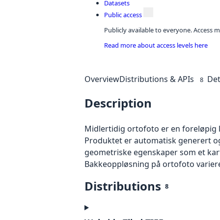
Datasets
Public access
Publicly available to everyone. Access m
Read more about access levels here
Overview
Distributions & APIs
Det
8
Description
Midlertidig ortofoto er en foreløpig
Produktet er automatisk generert og
geometriske egenskaper som et kart f
Bakkeoppløsning på ortofoto varierer f
Distributions
8