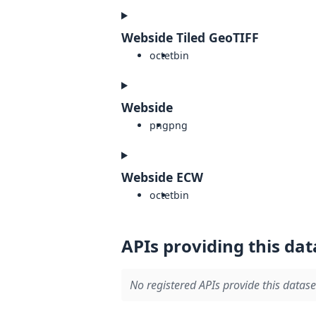
Webside Tiled GeoTIFF
octet
bin
Webside
png
png
Webside ECW
octet
bin
APIs providing this dat
No registered APIs provide this datase