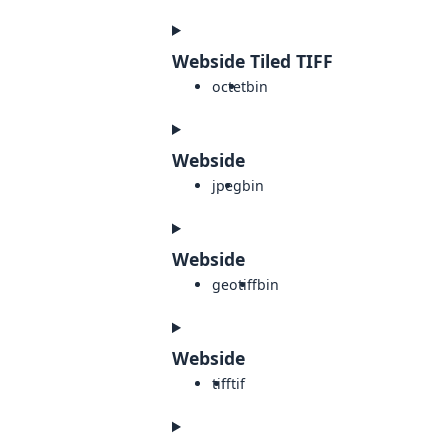
Webside Tiled TIFF
octet
bin
Webside
jpeg
bin
Webside
geotiff
bin
Webside
tiff
tif