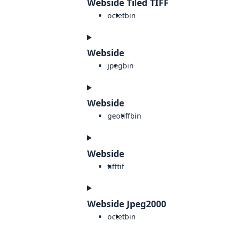
Webside Tiled TIFF
octet
bin
Webside
jpeg
bin
Webside
geotiff
bin
Webside
tiff
tif
Webside Jpeg2000
octet
bin