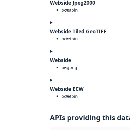
Webside Jpeg2000
octet
bin
Webside Tiled GeoTIFF
octet
bin
Webside
png
png
Webside ECW
octet
bin
APIs providing this dat