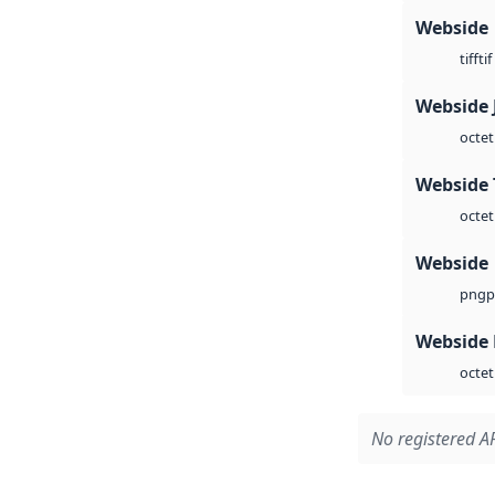
Webside
tif
tiff
Webside 
octet
Webside 
octet
Webside
p
png
Webside
octet
No registered AP