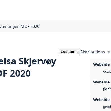
 Kvænangen MOF 2020
Distributions
Use dataset
8
eisa Skjervøy
Webside 
F 2020
octet
Webside
jpeg
Webside
geoti