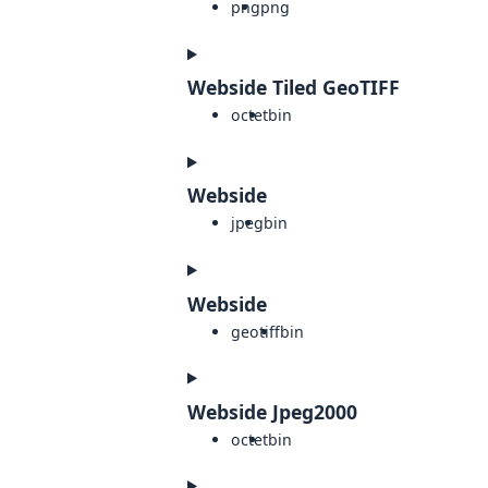
png
png
Webside Tiled GeoTIFF
octet
bin
Webside
jpeg
bin
Webside
geotiff
bin
Webside Jpeg2000
octet
bin