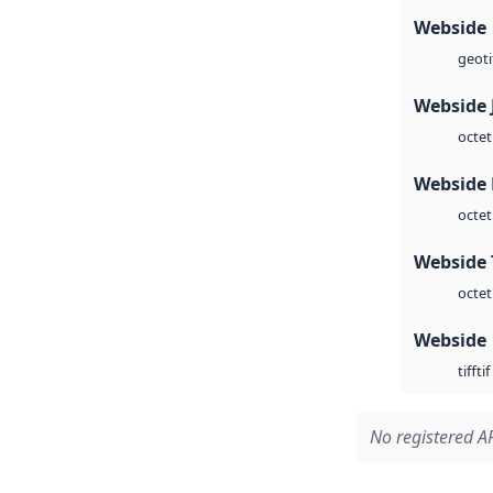
Webside
geoti
Webside 
octet
Webside
octet
Webside 
octet
Webside
tif
tiff
No registered AP