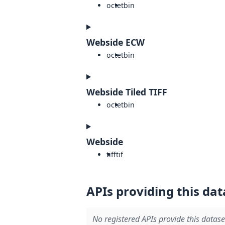
octet
bin
Webside ECW
octet
bin
Webside Tiled TIFF
octet
bin
Webside
tiff
tif
APIs providing this dat
No registered APIs provide this datase