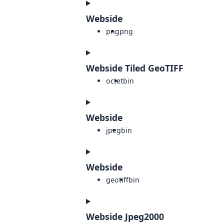
Webside
png
png
Webside Tiled GeoTIFF
octet
bin
Webside
jpeg
bin
Webside
geotiff
bin
Webside Jpeg2000