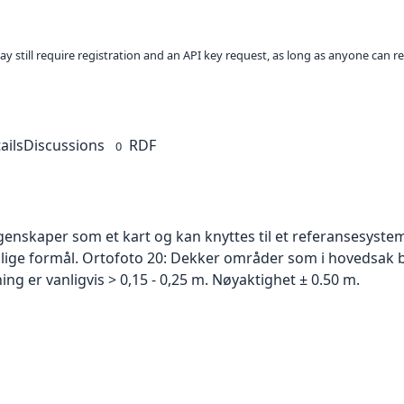
ay still require registration and an API key request, as long as anyone can r
ails
Discussions
RDF
0
skaper som et kart og kan knyttes til et referansesystem. 
ellige formål. Ortofoto 20: Dekker områder som i hovedsak b
g er vanligvis > 0,15 - 0,25 m. Nøyaktighet ± 0.50 m.