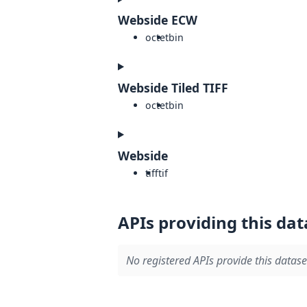
Webside ECW
octet
bin
Webside Tiled TIFF
octet
bin
Webside
tiff
tif
APIs providing this dat
No registered APIs provide this datase