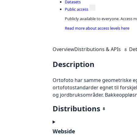
Datasets
Public access
Publicly available to everyone. Access m
Read more about access levels here
Overview
Distributions & APIs
Det
8
Description
Ortofoto har samme geometriske egen
ortofotostandarder egnet til forskj
og jordbruksområder. Bakkeoppløsnin
Distributions
8
Webside