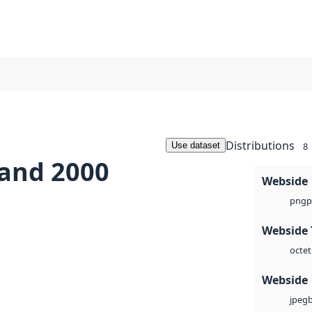
Distributions
Use dataset
8
land 2000
Webside
p
png
Webside 
octet
Webside
jpeg