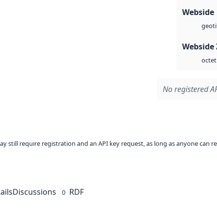
Webside
geoti
Webside 
octet
No registered AP
ay still require registration and an API key request, as long as anyone can r
ails
Discussions
RDF
0