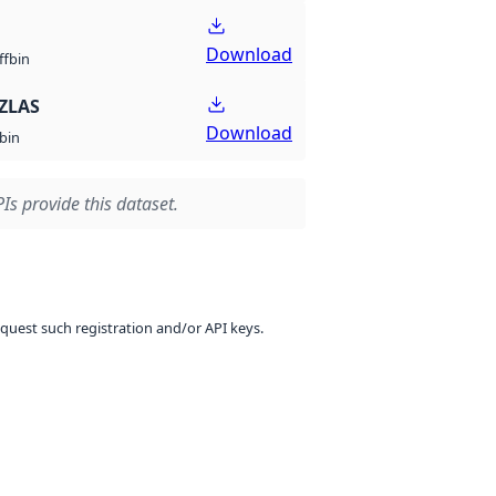
Download
bin
ff
ZLAS
Download
bin
Is provide this dataset.
equest such registration and/or API keys.