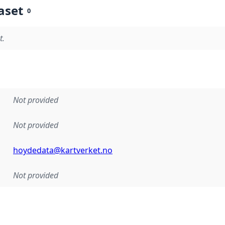
aset
0
t.
Not provided
Not provided
hoydedata@kartverket.no
Not provided