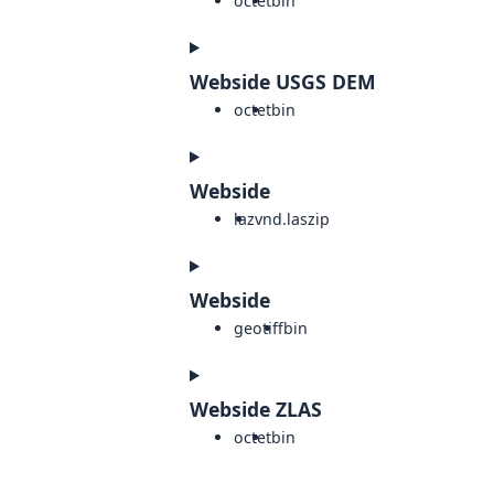
octet
bin
Webside USGS DEM
octet
bin
Webside
laz
vnd.laszip
Webside
geotiff
bin
Webside ZLAS
octet
bin