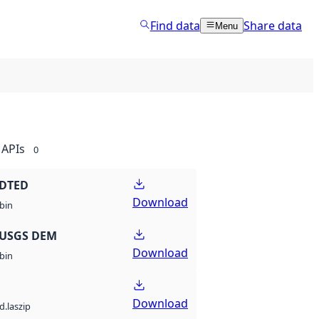
Find data
Share data
Menu
APIs
0
 DTED
Download
bin
 USGS DEM
Download
bin
Download
d.laszip