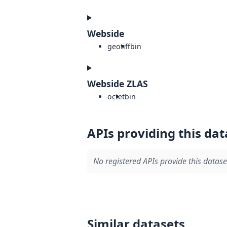
Webside
geotiff
bin
Webside ZLAS
octet
bin
APIs providing this dat
No registered APIs provide this datase
Similar datasets