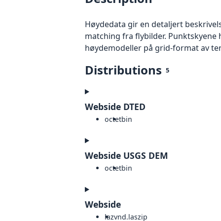
Høydedata gir en detaljert beskrivel
matching fra flybilder. Punktskyene 
høydemodeller på grid-format av te
Distributions
5
Webside DTED
octet
bin
Webside USGS DEM
octet
bin
Webside
laz
vnd.laszip