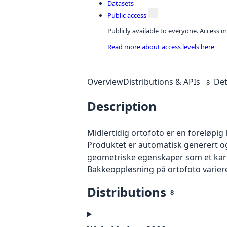
Datasets
Public access
Publicly available to everyone. Access m
Read more about access levels here
Overview
Distributions & APIs
Det
8
Description
Midlertidig ortofoto er en foreløpig
Produktet er automatisk generert og
geometriske egenskaper som et kart f
Bakkeoppløsning på ortofoto varierer f
Distributions
8