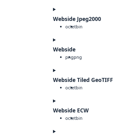
Webside Jpeg2000
octet
bin
Webside
png
png
Webside Tiled GeoTIFF
octet
bin
Webside ECW
octet
bin