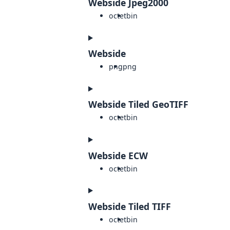
Webside Jpeg2000
octet
bin
Webside
png
png
Webside Tiled GeoTIFF
octet
bin
Webside ECW
octet
bin
Webside Tiled TIFF
octet
bin