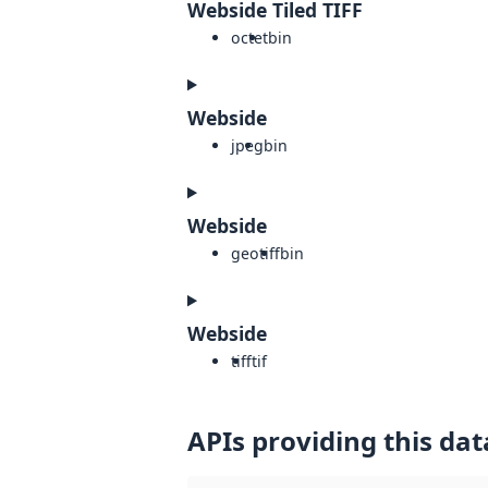
Webside Tiled TIFF
octet
bin
Webside
jpeg
bin
Webside
geotiff
bin
Webside
tiff
tif
APIs providing this dat