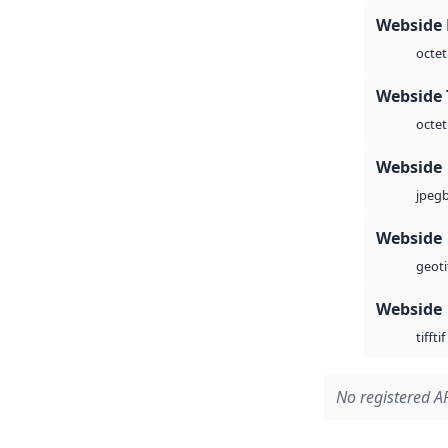
Webside
octet
Webside 
octet
Webside
jpeg
Webside
geoti
Webside
tif
tiff
No registered AP