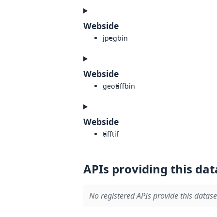
Webside
jpeg
bin
Webside
geotiff
bin
Webside
tiff
tif
APIs providing this dat
No registered APIs provide this datase