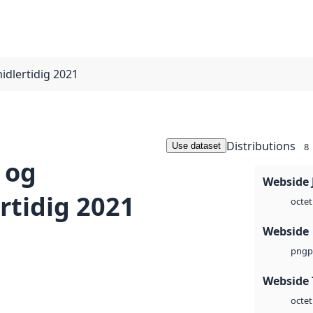
idlertidig 2021
Distributions
Use dataset
8
 og
Webside 
rtidig 2021
octet
Webside
p
png
Webside 
octet