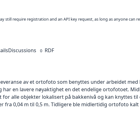
ay still require registration and an API key request, as long as anyone can r
ails
Discussions
RDF
0
 leveranse av et ortofoto som benyttes under arbeidet med 
 har en lavere nøyaktighet en det endelige ortofotoet. Mi
or alle objekter lokalisert på bakkenivå og kan knyttes til
ra 0,04 m til 0,5 m. Tidligere ble midlertidig ortofoto kalt r