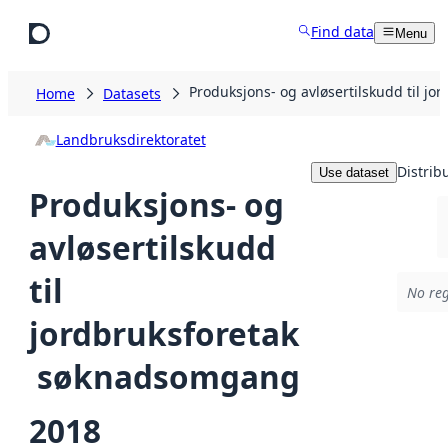
Skip to main content
Find data
Menu
Produksjons- og avløsertilskudd til j
Home
Datasets
Landbruksdirektoratet
Distrib
Use dataset
Produksjons- og
avløsertilskudd
til
No reg
jordbruksforetak
 søknadsomgang
2018