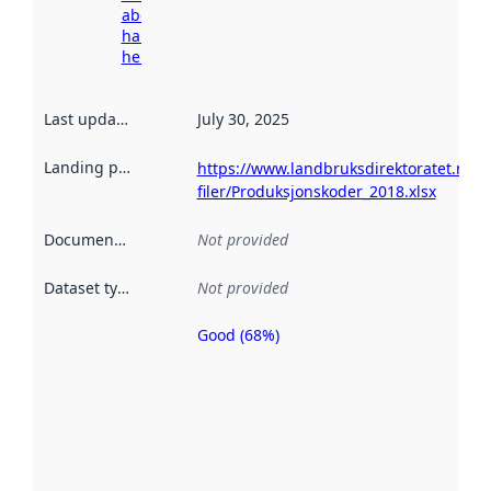
about
harvesting
here
Last updated
:
July 30, 2025
Landing page
:
https://www.landbruksdirektoratet.no/nb
filer/Produksjonskoder_2018.xlsx
Documentation
:
Not provided
Dataset type
:
Not provided
Good (68%)
Metadata
quality is
an
indicator
of how
well the
datasets