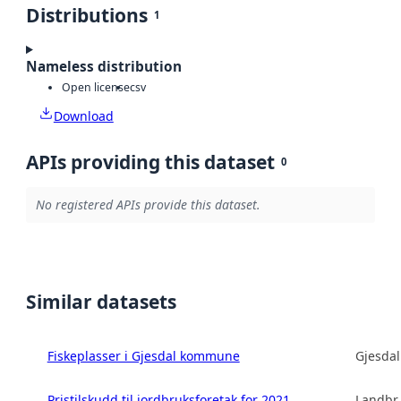
Distributions
1
Nameless distribution
Open license
csv
Download
APIs providing this dataset
0
No registered APIs provide this dataset.
Similar datasets
Fiskeplasser i Gjesdal kommune
Gjesda
Pristilskudd til jordbruksforetak for 2021
Landbru