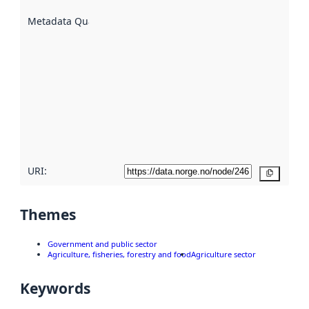
are
described
Metadata Quality
:
using
metadata.
Read
more
about
metadata
quality
here
URI:
Copy
Themes
Government and public sector
Agriculture, fisheries, forestry and food
Agriculture sector
Keywords