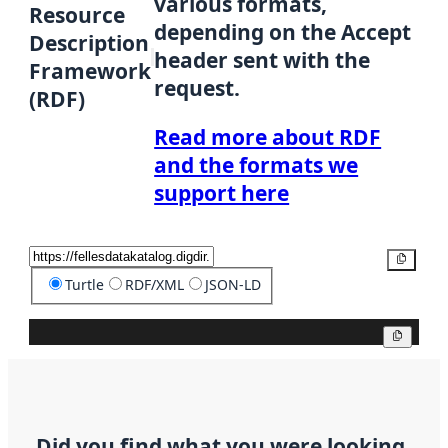
various formats,
Resource
depending on the Accept
Description
header sent with the
Framework
request.
(RDF)
Read more about RDF
and the formats we
support here
Copy
Turtle
RDF/XML
JSON-LD
Copy
Did you find what you were looking