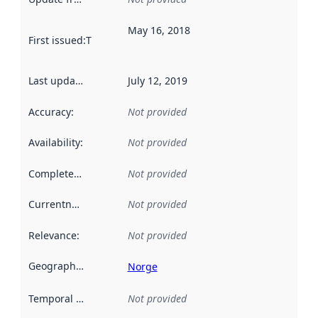
May 16, 2018
First issued
:
This date indicates when the data in this datas
Last updated
:
July 12, 2019
Accuracy
:
Not provided
Availability
:
Not provided
Completeness
:
Not provided
Currentness
:
Not provided
Relevance
:
Not provided
Geographical scope
:
Norge
Temporal scope
:
Not provided