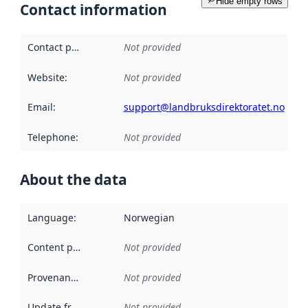
Hide empty rows
Contact information
Contact point
:
Not provided
Website
:
Not provided
Email
:
support@landbruksdirektoratet.no
Telephone
:
Not provided
About the data
Language
:
Norwegian
Content providers
:
Not provided
Provenance
:
Not provided
Update frequency
:
Not provided