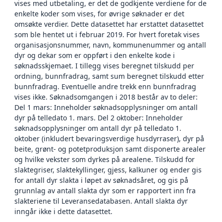
vises med utbetaling, er det de godkjente verdiene for de
enkelte koder som vises, for øvrige søknader er det
omsøkte verdier. Dette datasettet har erstattet datasettet
som ble hentet ut i februar 2019. For hvert foretak vises
organisasjonsnummer, navn, kommunenummer og antall
dyr og dekar som er oppført i den enkelte kode i
søknadsskjemaet. I tillegg vises beregnet tilskudd per
ordning, bunnfradrag, samt sum beregnet tilskudd etter
bunnfradrag. Eventuelle andre trekk enn bunnfradrag
vises ikke. Søknadsomgangen i 2018 består av to deler:
Del 1 mars: Inneholder søknadsopplysninger om antall
dyr på telledato 1. mars. Del 2 oktober: Inneholder
søknadsopplysninger om antall dyr på telledato 1.
oktober (inkludert bevaringsverdige husdyrraser), dyr på
beite, grønt- og potetproduksjon samt disponerte arealer
og hvilke vekster som dyrkes på arealene. Tilskudd for
slaktegriser, slaktekyllinger, gjess, kalkuner og ender gis
for antall dyr slakta i løpet av søknadsåret, og gis på
grunnlag av antall slakta dyr som er rapportert inn fra
slakteriene til Leveransedatabasen. Antall slakta dyr
inngår ikke i dette datasettet.