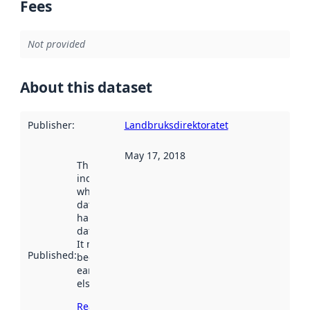
Fees
Not provided
About this dataset
Publisher
:
Landbruksdirektoratet
May 17, 2018
This date
indicates
when the
dataset was
harvested by
data.norge.no.
It may have
Published
:
been available
earlier
elsewhere.
Read more