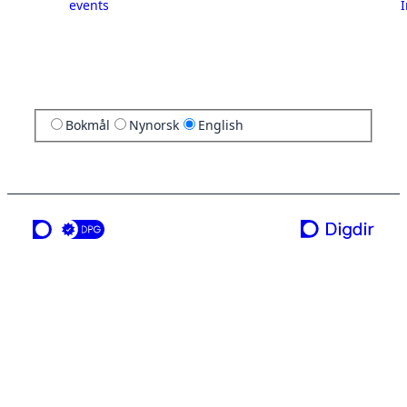
events
I
Bokmål
Nynorsk
English
a service from