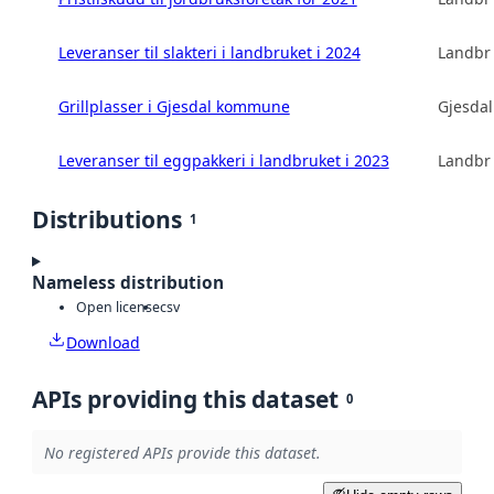
Leveranser til slakteri i landbruket i 2024
Landbru
Grillplasser i Gjesdal kommune
Gjesda
Leveranser til eggpakkeri i landbruket i 2023
Landbru
Distributions
1
Nameless distribution
Open license
csv
Download
APIs providing this dataset
0
No registered APIs provide this dataset.