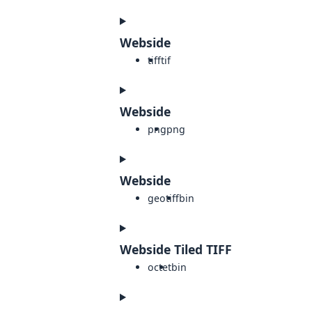
Webside
tiff
tif
Webside
png
png
Webside
geotiff
bin
Webside Tiled TIFF
octet
bin