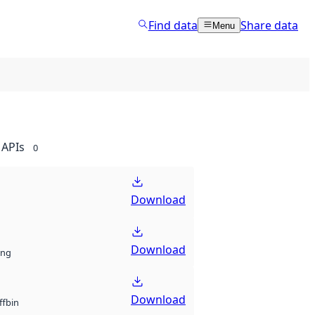
Find data
Share data
Menu
APIs
0
Download
Download
ng
Download
bin
ff