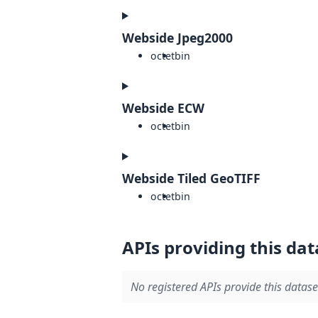
Webside Jpeg2000
octet
bin
Webside ECW
octet
bin
Webside Tiled GeoTIFF
octet
bin
APIs providing this dat
No registered APIs provide this datase