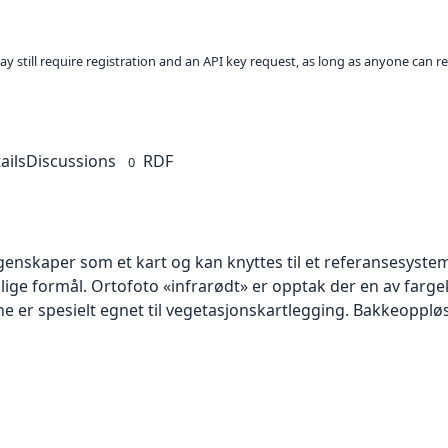
ay still require registration and an API key request, as long as anyone can r
ails
Discussions
RDF
0
skaper som et kart og kan knyttes til et referansesystem. 
llige formål. Ortofoto «infrarødt» er opptak der en av farg
 er spesielt egnet til vegetasjonskartlegging. Bakkeoppløsn