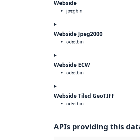
Webside
jpeg
bin
Webside Jpeg2000
octet
bin
Webside ECW
octet
bin
Webside Tiled GeoTIFF
octet
bin
APIs providing this dat