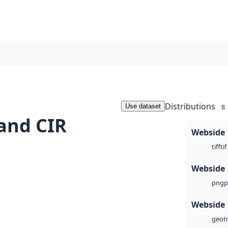
Distributions
Use dataset
8
and CIR
Webside
tif
tiff
Webside
p
png
Webside
geoti