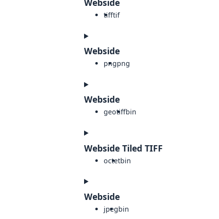
Webside
tiff
tif
Webside
png
png
Webside
geotiff
bin
Webside Tiled TIFF
octet
bin
Webside
jpeg
bin