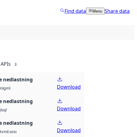
Find data
Share data
Menu
APIs
3
 nedlastning
Download
ml
gml
 nedlastning
Download
l
sql
 nedlastning
Download
t
vnd.sosi