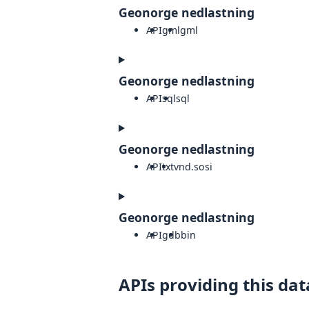
Geonorge nedlastning
API
gml
gml
Geonorge nedlastning
API
sql
sql
Geonorge nedlastning
API
txt
vnd.sosi
Geonorge nedlastning
API
gdb
bin
APIs providing this dat