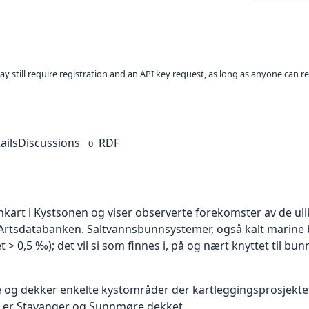
ay still require registration and an API key request, as long as anyone can r
ails
Discussions
RDF
0
nkart i Kystsonen og viser observerte forekomster av de u
Artsdatabanken. Saltvannsbunnsystemer, også kalt marine
> 0,5 ‰); det vil si som finnes i, på og nært knyttet til bunn
e og dekker enkelte kystområder der kartleggingsprosjekt
ig er Stavanger og Sunnmøre dekket.