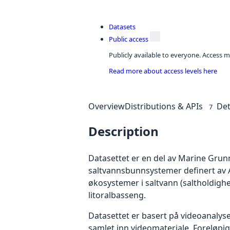
Datasets
Public access
Publicly available to everyone. Access m
Read more about access levels here
Overview
Distributions & APIs
Det
7
Description
Datasettet er en del av Marine Grun
saltvannsbunnsystemer definert av 
økosystemer i saltvann (saltholdighet 
litoralbasseng.
Datasettet er basert på videoanalys
samlet inn videomateriale. Foreløp