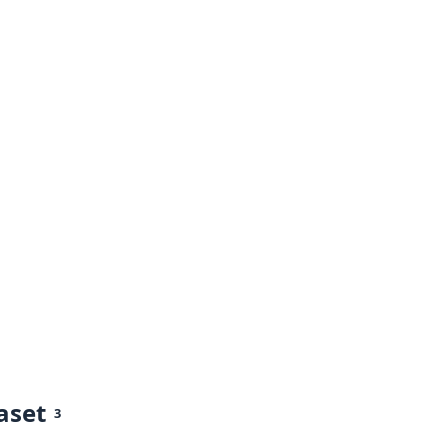
aset
3