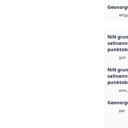
Geonorge
g
API
NiN grun
saltvann
punktob
gml
NiN grun
saltvann
punktob
wms_
Geonorge
ppt