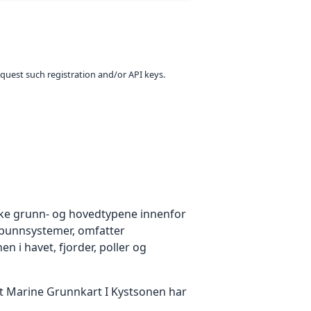
equest such registration and/or API keys.
like grunn- og hovedtypene innenfor
 bunnsystemer, omfatter
en i havet, fjorder, poller og
et Marine Grunnkart I Kystsonen har