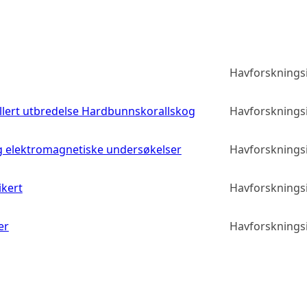
Havforskningsi
llert utbredelse Hardbunnskorallskog
Havforskningsi
g elektromagnetiske undersøkelser
Havforskningsi
ikert
Havforskningsi
er
Havforskningsi