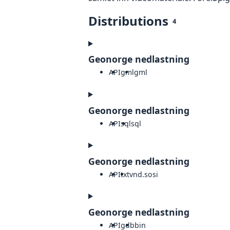
Distributions
4
Geonorge nedlastning
API
gml
gml
Geonorge nedlastning
API
sql
sql
Geonorge nedlastning
API
txt
vnd.sosi
Geonorge nedlastning
API
gdb
bin