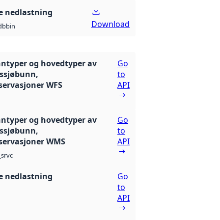
 nedlastning
Download
db
bin
ntyper og hovedtyper av
Go
ssjøbunn,
to
servasjoner WFS
API
ntyper og hovedtyper av
Go
ssjøbunn,
to
servasjoner WMS
API
srvc
 nedlastning
Go
to
API