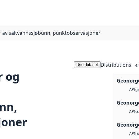
 av saltvannssjøbunn, punktobservasjoner
Distributions
Use dataset
4
r og
Geonorge
g
API
nn,
Geonorge
sq
API
joner
Geonorge
tx
API