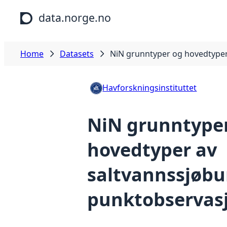
Skip to main content
data.norge.no
Home
Datasets
NiN grunntyper og hovedtyper
Havforskningsinstituttet
NiN grunntype
hovedtyper av
saltvannssjøbu
punktobservas