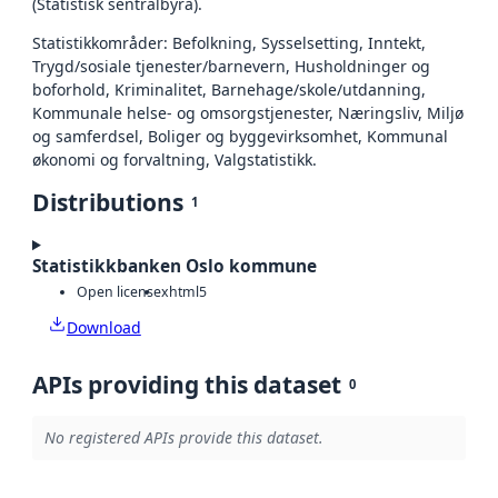
(Statistisk sentralbyrå).
Statistikkområder: Befolkning, Sysselsetting, Inntekt,
Trygd/sosiale tjenester/barnevern, Husholdninger og
boforhold, Kriminalitet, Barnehage/skole/utdanning,
Kommunale helse- og omsorgstjenester, Næringsliv, Miljø
og samferdsel, Boliger og byggevirksomhet, Kommunal
økonomi og forvaltning, Valgstatistikk.
Distributions
1
Statistikkbanken Oslo kommune
Open license
xhtml5
Download
APIs providing this dataset
0
No registered APIs provide this dataset.