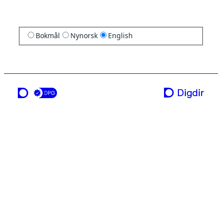
Bokmål
Nynorsk
English
a service from