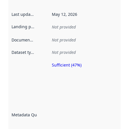
Last updated
:
May 12, 2026
Landing page
:
Not provided
Documentation
:
Not provided
Dataset type
:
Not provided
Sufficient (47%)
Metadata
quality is
an
indicator
of how
well the
datasets
are
described
Metadata Quality
:
using
metadata.