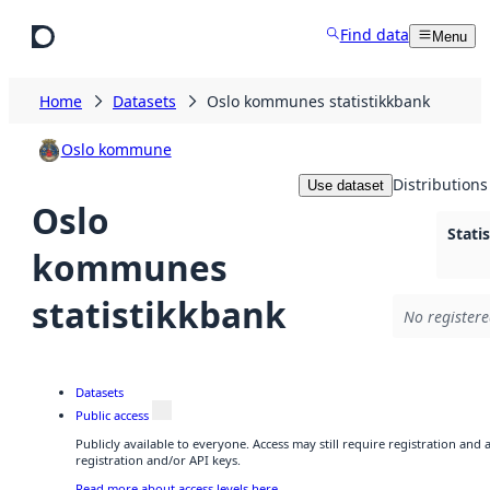
Skip to main content
Find data
Menu
Home
Datasets
Oslo kommunes statistikkbank
Oslo kommune
Distributions
Use dataset
Oslo
Stat
kommunes
statistikkbank
No registere
Datasets
Public access
Publicly available to everyone. Access may still require registration and
registration and/or API keys.
Read more about access levels here