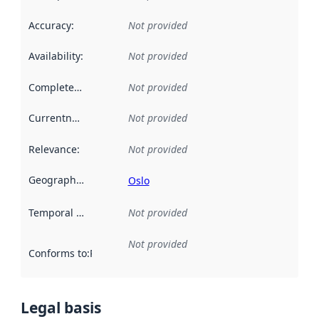
Accuracy
:
Not provided
Availability
:
Not provided
Completeness
:
Not provided
Currentness
:
Not provided
Relevance
:
Not provided
Geographical scope
:
Oslo
Temporal scope
:
Not provided
Not provided
Conforms to
:
Reference to an implementation rule or other spe
Legal basis