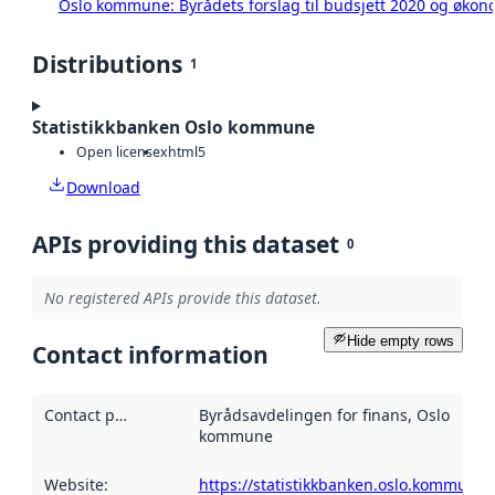
Oslo kommune: Byrådets forslag til budsjett 2020 og øko
Distributions
1
Statistikkbanken Oslo kommune
Open license
xhtml5
Download
APIs providing this dataset
0
No registered APIs provide this dataset.
Hide empty rows
Contact information
Contact point
:
Byrådsavdelingen for finans, Oslo
kommune
Website
:
https://statistikkbanken.oslo.kommune.