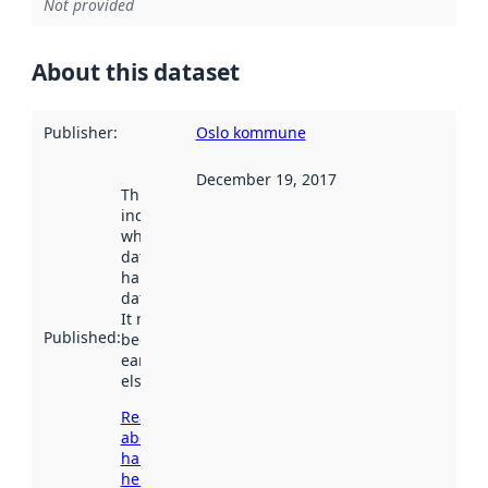
Not provided
About this dataset
Publisher
:
Oslo kommune
December 19, 2017
This date
indicates
when the
dataset was
harvested by
data.norge.no.
It may have
Published
:
been available
earlier
elsewhere.
Read more
about
harvesting
here