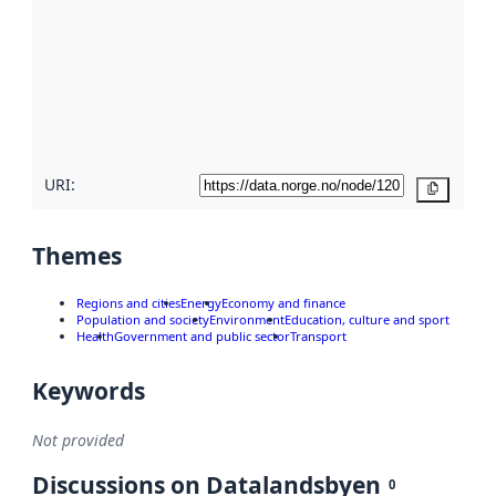
Read
more
about
metadata
quality
here
URI:
Copy
Themes
Regions and cities
Energy
Economy and finance
Population and society
Environment
Education, culture and sport
Health
Government and public sector
Transport
Keywords
Not provided
Discussions on Datalandsbyen
0