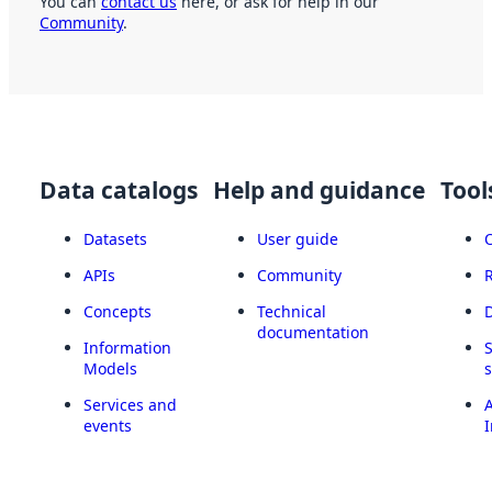
You can
contact us
here, or ask for help in our
Community
.
Data catalogs
Help and guidance
Tool
Datasets
User guide
APIs
Community
Concepts
Technical
documentation
Information
Models
Services and
A
events
I