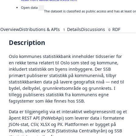
Open data
The dataset is classified as public access and has at least
Overview
Distributions & APIs
Details
Discussions
RDF
1
0
Description
Oslo kommunes statistikkbank inneholder tidsserier for
en rekke tema relatert til Oslo som sted og kommune,
inkludert statistikk om byens innbyggere. Der SSB
primært publiserer statistikk på kommunenivå, tilbyr
statistikkbanken data på lavere geografisk nivå — ned til
bydel, delbydel, grunnkretsområde og grunnkrets. I
tillegg publiseres statistikk fra kommunens egne
fagsystemer som ikke finnes hos SSB.
Data er tilgjengelig via et interaktivt webgrensesnitt og et
åpent REST API (PxWebApi) som leverer data i formatene
JSON-stat, CSV, XLSX og PX. Plattformen er bygget på
PxWeb, utviklet av SCB (Statistiska Centralbyrån) og SSB