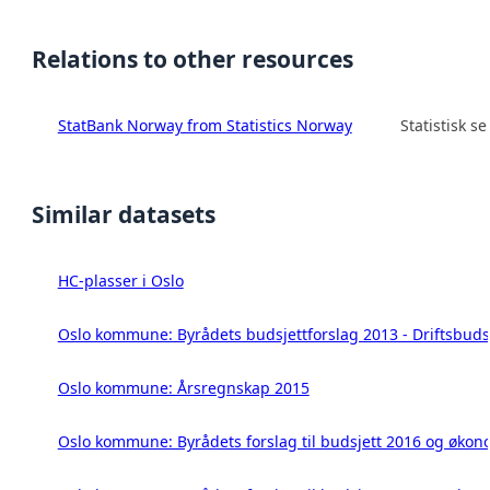
Relations to other resources
StatBank Norway from Statistics Norway
Statistisk s
Similar datasets
HC-plasser i Oslo
Oslo kommune: Byrådets budsjettforslag 2013 - Driftsbuds
Oslo kommune: Årsregnskap 2015
Oslo kommune: Byrådets forslag til budsjett 2016 og øko