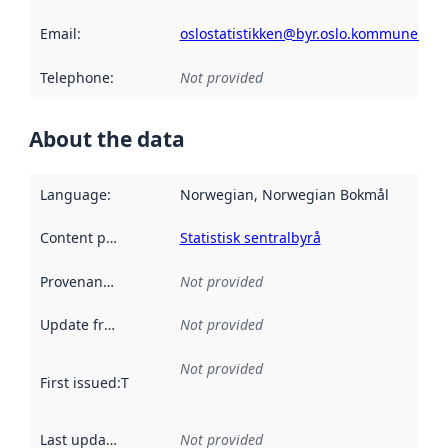
Email
:
oslostatistikken@byr.oslo.kommune.no
Telephone
:
Not provided
About the data
Language
:
Norwegian, Norwegian Bokmål
Content providers
:
Statistisk sentralbyrå
Provenance
:
Not provided
Update frequency
:
Not provided
Not provided
First issued
:
This date indicates when the data in this datas
Last updated
:
Not provided