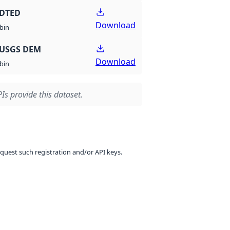
 DTED
Download
bin
 USGS DEM
Download
bin
Is provide this dataset.
equest such registration and/or API keys.