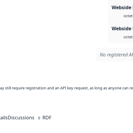
Webside
octet
Webside
octet
No registered AP
ay still require registration and an API key request, as long as anyone can r
ails
Discussions
RDF
0