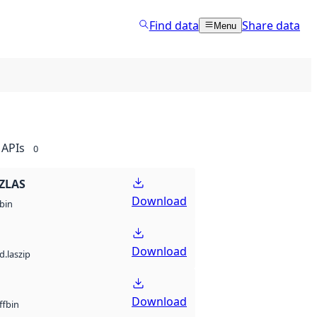
Find data
Share data
Menu
APIs
0
ZLAS
Download
bin
Download
d.laszip
Download
bin
ff