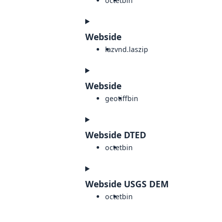
octet
bin
Webside
laz
vnd.laszip
Webside
geotiff
bin
Webside DTED
octet
bin
Webside USGS DEM
octet
bin