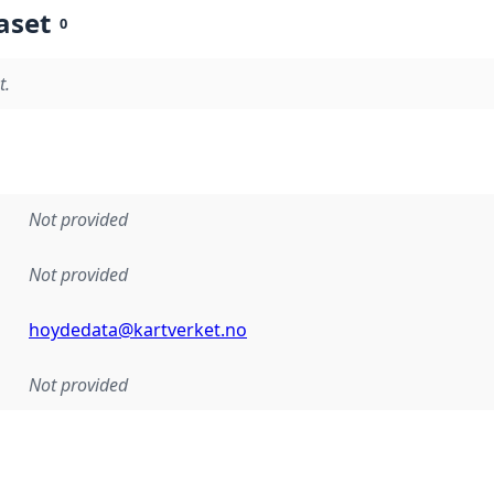
aset
0
t.
Not provided
Not provided
hoydedata@kartverket.no
Not provided