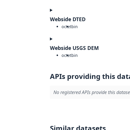
Webside DTED
octet
bin
Webside USGS DEM
octet
bin
APIs providing this dat
No registered APIs provide this datase
Similar datasets