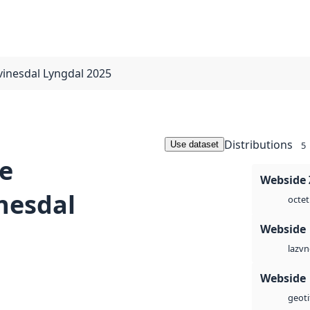
vinesdal Lyngdal 2025
Distributions
Use dataset
5
e
Webside 
nesdal
octet
Webside
vn
laz
Webside
geoti