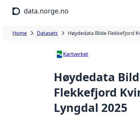
Skip to main content
data.norge.no
Home
Datasets
Høydedata Bilde Flekkefjord K
Kartverket
Høydedata Bild
Flekkefjord Kvi
Lyngdal 2025