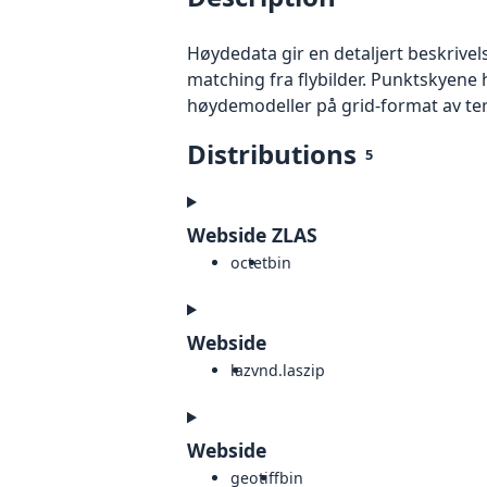
Høydedata gir en detaljert beskrivel
matching fra flybilder. Punktskyene 
høydemodeller på grid-format av te
Distributions
5
Webside ZLAS
octet
bin
Webside
laz
vnd.laszip
Webside
geotiff
bin