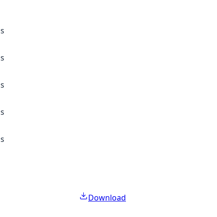
ss
ss
ss
ss
ss
Download