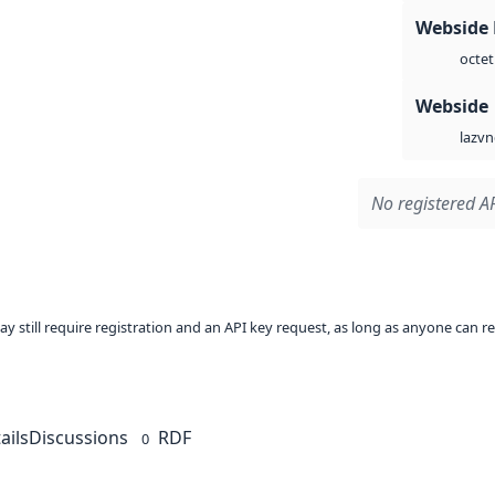
Webside
octet
Webside
vn
laz
No registered AP
ay still require registration and an API key request, as long as anyone can r
ails
Discussions
RDF
0