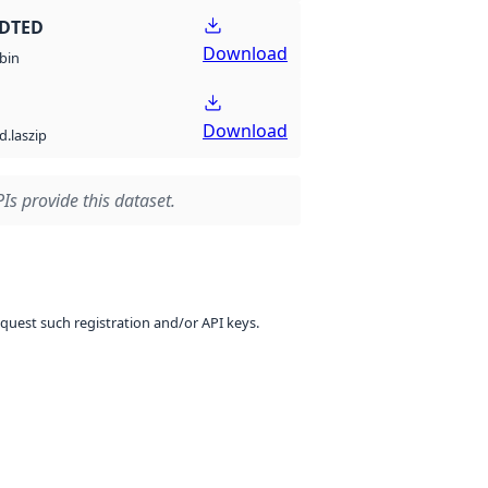
 DTED
Download
bin
Download
d.laszip
Is provide this dataset.
equest such registration and/or API keys.