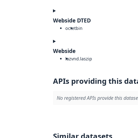
Webside DTED
octet
bin
Webside
laz
vnd.laszip
APIs providing this dat
No registered APIs provide this datase
Similar datasets