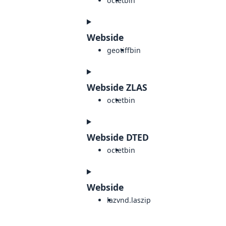
octet
bin
Webside
geotiff
bin
Webside ZLAS
octet
bin
Webside DTED
octet
bin
Webside
laz
vnd.laszip