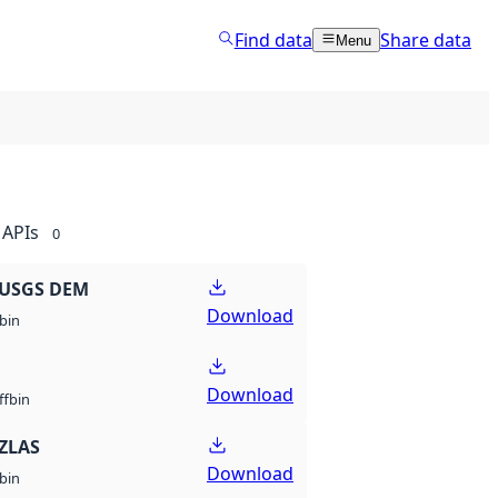
Find data
Share data
Menu
APIs
0
 USGS DEM
Download
bin
Download
bin
ff
ZLAS
Download
bin