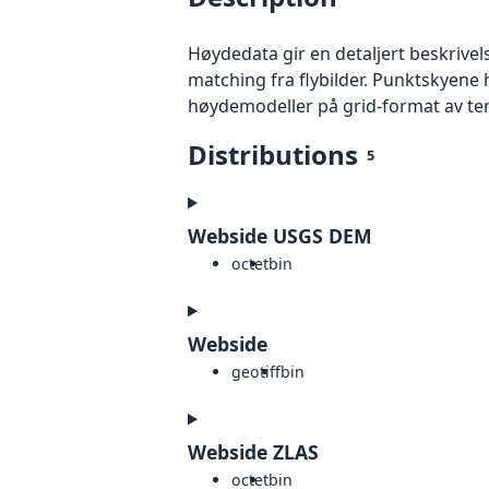
Høydedata gir en detaljert beskrivel
matching fra flybilder. Punktskyene 
høydemodeller på grid-format av te
Distributions
5
Webside USGS DEM
octet
bin
Webside
geotiff
bin
Webside ZLAS
octet
bin