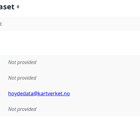
aset
0
t.
Not provided
Not provided
hoydedata@kartverket.no
Not provided