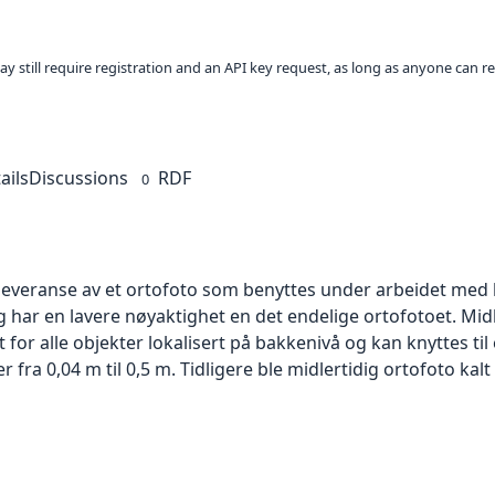
ay still require registration and an API key request, as long as anyone can r
ails
Discussions
RDF
0
 leveranse av et ortofoto som benyttes under arbeidet med 
 har en lavere nøyaktighet en det endelige ortofotoet. Mi
or alle objekter lokalisert på bakkenivå og kan knyttes til
ra 0,04 m til 0,5 m. Tidligere ble midlertidig ortofoto kalt r