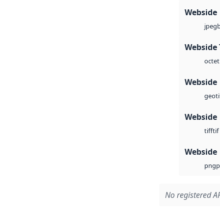
Webside
jpeg
Webside 
octet
Webside
geoti
Webside
tif
tiff
Webside
p
png
No registered AP