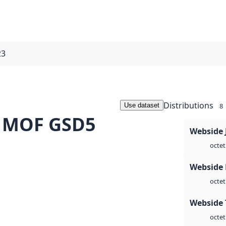
23
Distributions
Use dataset
8
n MOF GSD5
Webside 
octet
Webside
octet
Webside 
octet