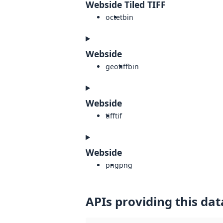
Webside Tiled TIFF
octet
bin
Webside
geotiff
bin
Webside
tiff
tif
Webside
png
png
APIs providing this dat