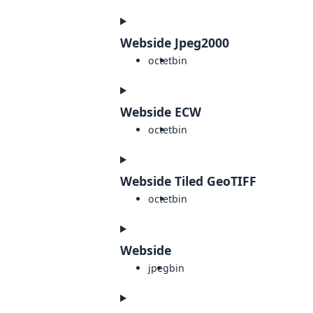
Webside Jpeg2000
octet
bin
Webside ECW
octet
bin
Webside Tiled GeoTIFF
octet
bin
Webside
jpeg
bin