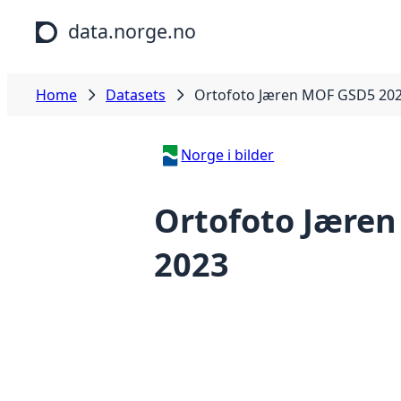
Skip to main content
data.norge.no
Home
Datasets
Ortofoto Jæren MOF GSD5 20
Norge i bilder
Ortofoto Jære
2023