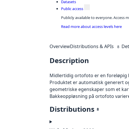
Datasets
Public access
Publicly available to everyone. Access m
Read more about access levels here
Overview
Distributions & APIs
Det
8
Description
Midlertidig ortofoto er en foreløpig
Produktet er automatisk generert og
geometriske egenskaper som et kart f
Bakkeoppløsning på ortofoto varierer f
Distributions
8