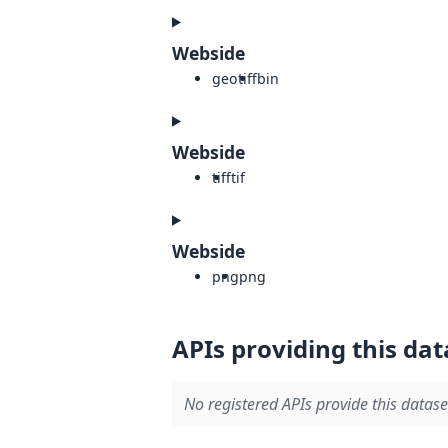
Webside
geotiff
bin
Webside
tiff
tif
Webside
png
png
APIs providing this dat
No registered APIs provide this datase