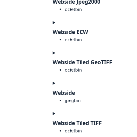
Webside Jpeg2000
octet
bin
Webside ECW
octet
bin
Webside Tiled GeoTIFF
octet
bin
Webside
jpeg
bin
Webside Tiled TIFF
octet
bin