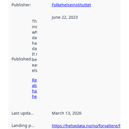
Publisher
:
Folkehelseinstituttet
June 22, 2023
This date
indicates
when the
dataset was
harvested by
data.norge.no.
It may have
Published
:
been available
earlier
elsewhere.
Read more
about
harvesting
here
Last updated
:
March 13, 2026
Landing page
:
https://helsedata.no/no/forvaltere/hel