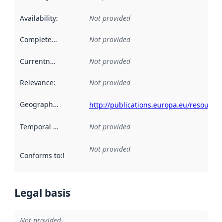
Availability
:
Not provided
Completeness
:
Not provided
Currentness
:
Not provided
Relevance
:
Not provided
Geographical scope
:
http://publications.europa.eu/resource
Temporal scope
:
Not provided
Not provided
Conforms to
:
Reference to an implementation rule or other spe
Legal basis
Not provided