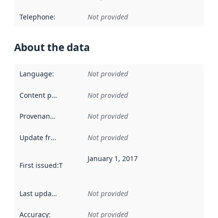
Telephone
:
Not provided
About the data
Language
:
Not provided
Content providers
:
Not provided
Provenance
:
Not provided
Update frequency
:
Not provided
January 1, 2017
First issued
:
This date indicates when the data in this datas
Last updated
:
Not provided
Accuracy
:
Not provided