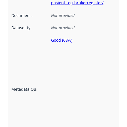
pasient--og-brukerregister/
Documentation
:
Not provided
Dataset type
:
Not provided
Good (68%)
Metadata
quality is
an
indicator
of how
well the
datasets
are
described
Metadata Quality
:
using
metadata.
Read
more
about
metadata