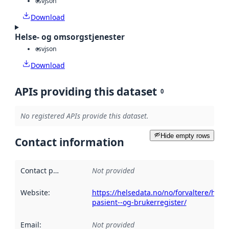
csv
json
Download
Helse- og omsorgstjenester
csv
json
Download
APIs providing this dataset
0
No registered APIs provide this dataset.
Hide empty rows
Contact information
Contact point
:
Not provided
Website
:
https://helsedata.no/no/forvaltere/hel
pasient--og-brukerregister/
Email
:
Not provided