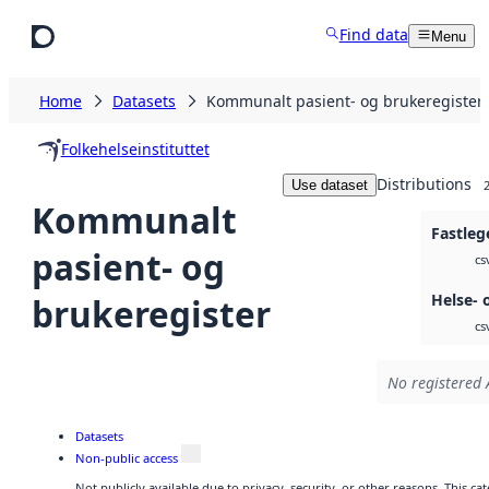
Skip to main content
Find data
Menu
Home
Datasets
Kommunalt pasient- og brukeregister
Folkehelseinstituttet
Distributions
Use dataset
Kommunalt
Fastleg
pasient- og
cs
Helse- 
brukeregister
cs
No registered 
Datasets
Non-public access
Not publicly available due to privacy, security, or other reasons. This c