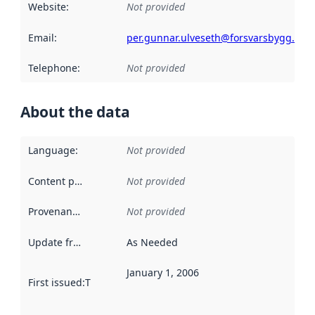
Website
:
Not provided
Email
:
per.gunnar.ulveseth@forsvarsbygg.no
Telephone
:
Not provided
About the data
Language
:
Not provided
Content providers
:
Not provided
Provenance
:
Not provided
Update frequency
:
As Needed
January 1, 2006
First issued
:
This date indicates when the data in this datas