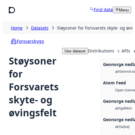
Skip to main content
Find data
Menu
Home
Datasets
Støysoner for Forsvarets skyte- og øvin
Forsvarsbygg
Distributions
APIs
Use dataset
5
Støysoner
Geonorge nedl
for
txt
vnd.so
API
Atom Feed
Forsvarets
Open licens
skyte- og
Geonorge nedl
gdb
bin
øvingsfelt
API
Geonorge nedl
sql
sql
API