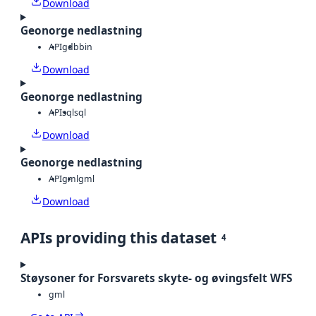
Download
Geonorge nedlastning
API
gdb
bin
Download
Geonorge nedlastning
API
sql
sql
Download
Geonorge nedlastning
API
gml
gml
Download
APIs providing this dataset
4
Støysoner for Forsvarets skyte- og øvingsfelt WFS
gml