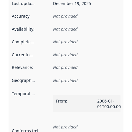
Last updated
:
December 19, 2025
Accuracy
:
Not provided
Availability
:
Not provided
Completeness
:
Not provided
Currentness
:
Not provided
Relevance
:
Not provided
Geographical scope
:
Not provided
Temporal scope
:
From
:
2006-01-
01T00:00:00Z
Not provided
Conforms to
:
Reference to an implementation rule or other spe