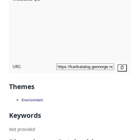
using
metadata.
Read
more
about
metadata
quality
here
URI:
Copy
Themes
Environment
Keywords
Not provided