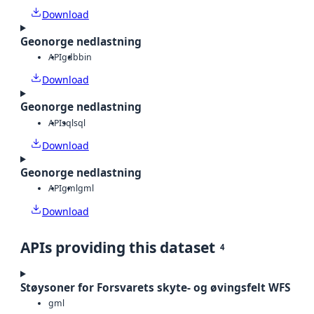
Download
Geonorge nedlastning
API
gdb
bin
Download
Geonorge nedlastning
API
sql
sql
Download
Geonorge nedlastning
API
gml
gml
Download
APIs providing this dataset
4
Støysoner for Forsvarets skyte- og øvingsfelt WFS
gml