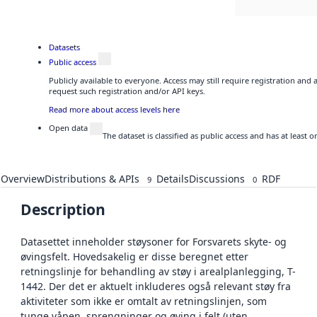
Datasets
Public access
Publicly available to everyone. Access may still require registration and
request such registration and/or API keys.
Read more about access levels here
Open data
The dataset is classified as public access and has at least
Overview
Distributions & APIs
Details
Discussions
RDF
9
0
Description
Datasettet inneholder støysoner for Forsvarets skyte- og
øvingsfelt. Hovedsakelig er disse beregnet etter
retningslinje for behandling av støy i arealplanlegging, T-
1442. Der det er aktuelt inkluderes også relevant støy fra
aktiviteter som ikke er omtalt av retningslinjen, som
tunge våpen, sprengninger og øving i felt (uten