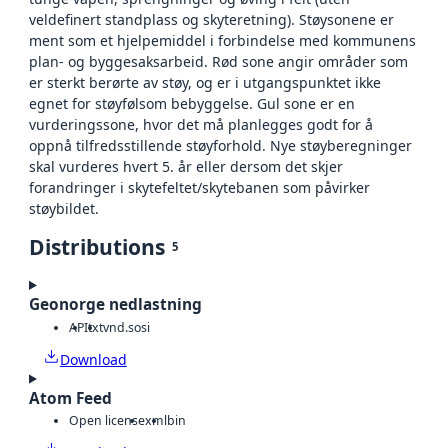
veldefinert standplass og skyteretning). Støysonene er
ment som et hjelpemiddel i forbindelse med kommunens
plan- og byggesaksarbeid. Rød sone angir områder som
er sterkt berørte av støy, og er i utgangspunktet ikke
egnet for støyfølsom bebyggelse. Gul sone er en
vurderingssone, hvor det må planlegges godt for å
oppnå tilfredsstillende støyforhold. Nye støyberegninger
skal vurderes hvert 5. år eller dersom det skjer
forandringer i skytefeltet/skytebanen som påvirker
støybildet.
Distributions
5
Geonorge nedlastning
API
txt
vnd.sosi
Download
Atom Feed
Open license
xml
bin