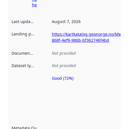
here
Last updated
:
August 7, 2026
Landing page
:
https://kartkatalog.geonorge.no/Metad
868f-4ef9-986b-bf362746f4bd
Documentation
:
Not provided
Dataset type
:
Not provided
Good (72%)
Metadata
quality is
an
indicator
of how
well the
datasets
are
described
Metadata Quality
: