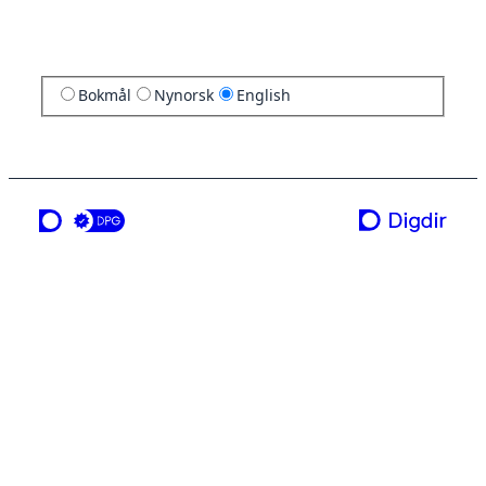
Bokmål
Nynorsk
English
a service from