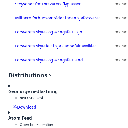
Støysoner for Forsvarets flyplasser
Forsvar
Militære forbudsområder innen sjøforsvaret
Forsvar
Forsvarets skyte- og øvingsfelt i sjø
Forsvar
Forsvarets skytefelt i sjø - anbefalt avviklet
Forsvar
Forsvarets skyte- og øvingsfelt land
Forsvar
Distributions
5
Geonorge nedlastning
API
txt
vnd.sosi
Download
Atom Feed
Open license
xml
bin