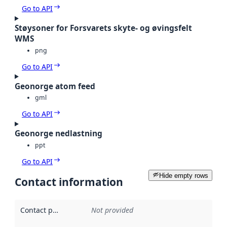
Go to API
Støysoner for Forsvarets skyte- og øvingsfelt
WMS
png
Go to API
Geonorge atom feed
gml
Go to API
Geonorge nedlastning
ppt
Go to API
Hide empty rows
Contact information
Contact point
:
Not provided