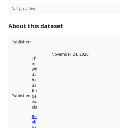
Not provided
About this dataset
Publisher
:
November 24, 2020
This date
indicates
when the
dataset was
harvested by
data.norge.no.
It may have
Published
:
been available
earlier
elsewhere.
Read more
about
harvesting