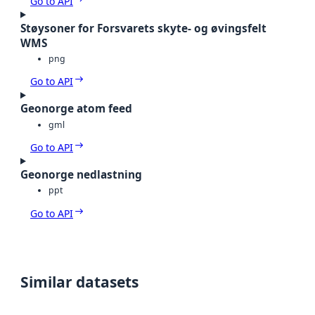
Go to API
Støysoner for Forsvarets skyte- og øvingsfelt
WMS
png
Go to API
Geonorge atom feed
gml
Go to API
Geonorge nedlastning
ppt
Go to API
Similar datasets