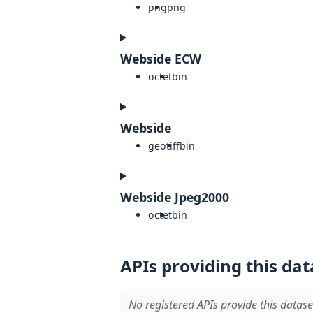
png
png
Webside ECW
octet
bin
Webside
geotiff
bin
Webside Jpeg2000
octet
bin
APIs providing this dat
No registered APIs provide this datase