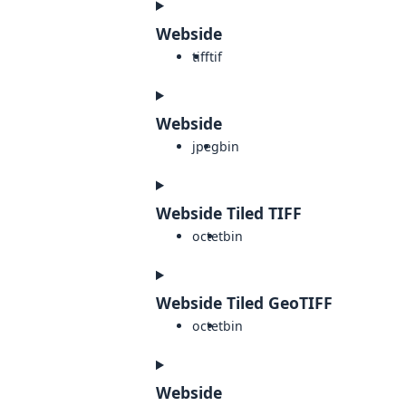
Webside
tiff
tif
Webside
jpeg
bin
Webside Tiled TIFF
octet
bin
Webside Tiled GeoTIFF
octet
bin
Webside