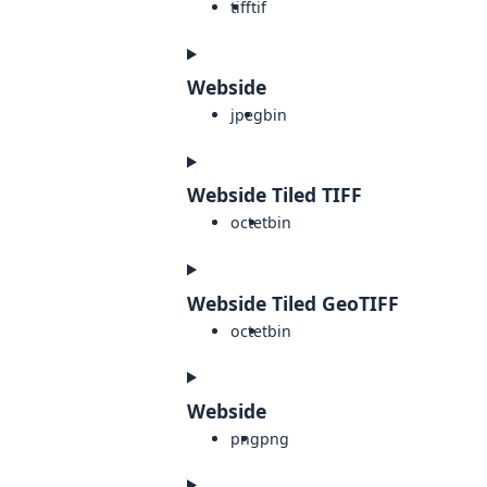
tiff
tif
Webside
jpeg
bin
Webside Tiled TIFF
octet
bin
Webside Tiled GeoTIFF
octet
bin
Webside
png
png