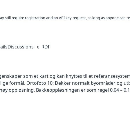
ay still require registration and an API key request, as long as anyone can r
ails
Discussions
RDF
0
skaper som et kart og kan knyttes til et referansesystem. 
ellige formål. Ortofoto 10: Dekker normalt byområder og 
høy oppløsning. Bakkeoppløsningen er som regel 0,04 – 0,1