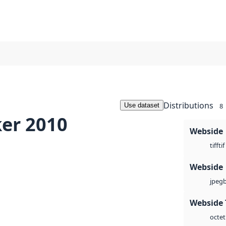
Distributions
Use dataset
8
er 2010
Webside
tif
tiff
Webside
jpeg
Webside 
octet