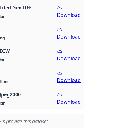
Tiled GeoTIFF
Download
bin
Download
ng
 ECW
Download
bin
Download
bin
ff
Jpeg2000
Download
bin
Is provide this dataset.