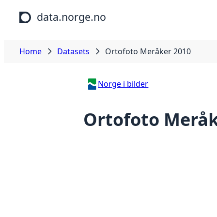
Skip to main content
data.norge.no
Home
Datasets
Ortofoto Meråker 2010
Norge i bilder
Ortofoto Meråk