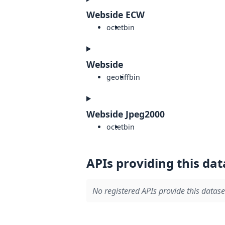
Webside ECW
octet
bin
Webside
geotiff
bin
Webside Jpeg2000
octet
bin
APIs providing this dat
No registered APIs provide this datase