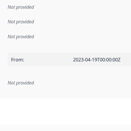
Not provided
Not provided
Not provided
From
:
2023-04-19T00:00:00Z
Not provided
mentation rule or other specification that forms the basis f