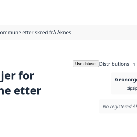
 kommune etter skred frå Åknes
Distributions
Use dataset
1
jer for
Geonorge
e etter
zi
zip
s
No registered AP