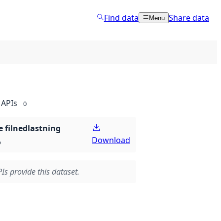
Find data
Share data
Menu
APIs
0
 filnedlastning
Download
p
Is provide this dataset.