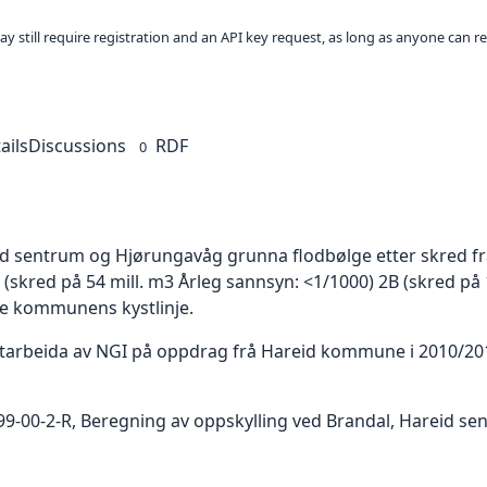
ay still require registration and an API key request, as long as anyone can r
ails
Discussions
RDF
0
eid sentrum og Hjørungavåg grunna flodbølge etter skred f
C (skred på 54 mill. m3 Årleg sannsyn: <1/1000) 2B (skred på
ile kommunens kystlinje.
tarbeida av NGI på oppdrag frå Hareid kommune i 2010/2011
-00-2-R, Beregning av oppskylling ved Brandal, Hareid se