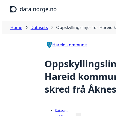
Skip to main content
data.norge.no
Home
Datasets
Oppskyllingslinjer for Hareid
Hareid kommune
Oppskyllingslin
Hareid kommun
skred frå Åkne
Datasets