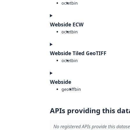
octet
bin
Webside ECW
octet
bin
Webside Tiled GeoTIFF
octet
bin
Webside
geotiff
bin
APIs providing this dat
No registered APIs provide this datase