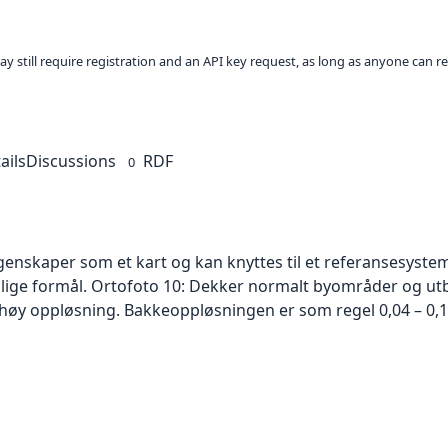
ay still require registration and an API key request, as long as anyone can r
ails
Discussions
RDF
0
skaper som et kart og kan knyttes til et referansesystem. 
ellige formål. Ortofoto 10: Dekker normalt byområder og 
høy oppløsning. Bakkeoppløsningen er som regel 0,04 – 0,1