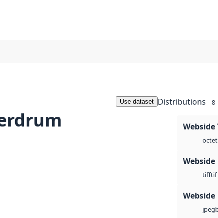
Distributions
Use dataset
8
jerdrum
Webside 
octet
Webside
tif
tiff
Webside
jpeg