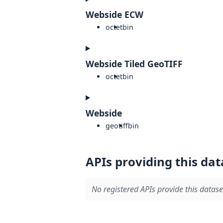
Webside ECW
octet
bin
Webside Tiled GeoTIFF
octet
bin
Webside
geotiff
bin
APIs providing this dat
No registered APIs provide this datase