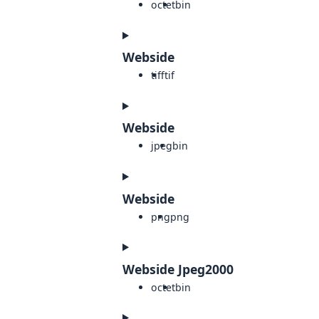
octet
bin
Webside
tiff
tif
Webside
jpeg
bin
Webside
png
png
Webside Jpeg2000
octet
bin