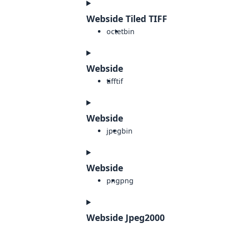
Webside Tiled TIFF
octet
bin
Webside
tiff
tif
Webside
jpeg
bin
Webside
png
png
Webside Jpeg2000