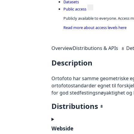
Datasets
Public access
Publicly available to everyone. Access m
Read more about access levels here
Overview
Distributions & APIs
Det
8
Description
Ortofoto har samme geometriske egen
ortofotostandarder egnet til forskj
for god stedfestingsnøyaktighet og 
Distributions
8
Webside