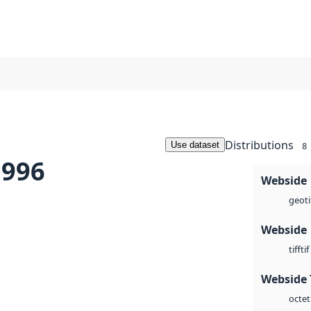
Distributions
Use dataset
8
1996
Webside
geoti
Webside
tif
tiff
Webside 
octet