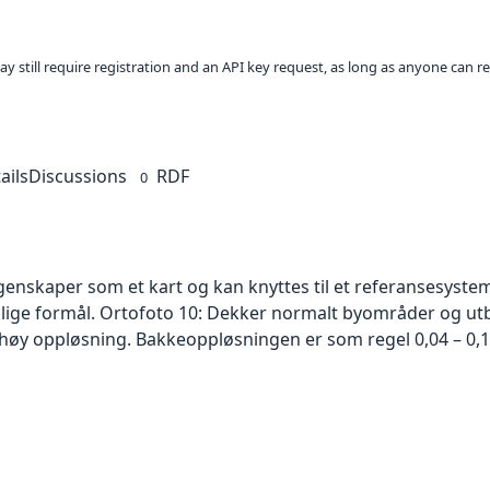
ay still require registration and an API key request, as long as anyone can r
ails
Discussions
RDF
0
skaper som et kart og kan knyttes til et referansesystem. 
ellige formål. Ortofoto 10: Dekker normalt byområder og 
høy oppløsning. Bakkeoppløsningen er som regel 0,04 – 0,1