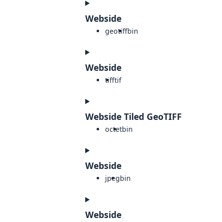
Webside
geotiff
bin
Webside
tiff
tif
Webside Tiled GeoTIFF
octet
bin
Webside
jpeg
bin
Webside