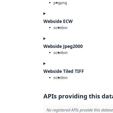
png
png
Webside ECW
octet
bin
Webside Jpeg2000
octet
bin
Webside Tiled TIFF
octet
bin
APIs providing this dat
No registered APIs provide this datase