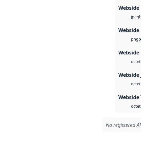
Webside
jpeg
Webside
p
png
Webside
octet
Webside 
octet
Webside 
octet
No registered AP