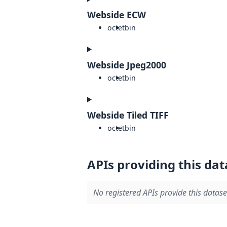
Webside ECW
octet
bin
Webside Jpeg2000
octet
bin
Webside Tiled TIFF
octet
bin
APIs providing this dat
No registered APIs provide this datase