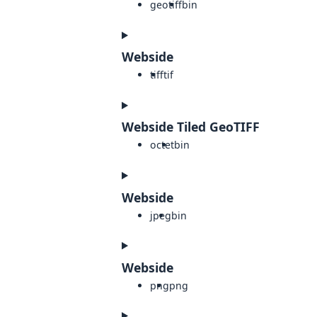
geotiff
bin
Webside
tiff
tif
Webside Tiled GeoTIFF
octet
bin
Webside
jpeg
bin
Webside
png
png