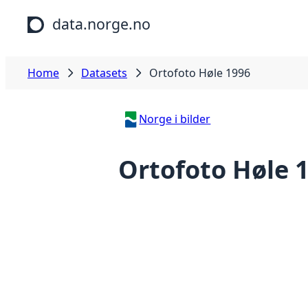
Skip to main content
data.norge.no
Home
Datasets
Ortofoto Høle 1996
Norge i bilder
Ortofoto Høle 