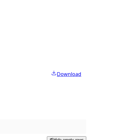
Download
Hide empty rows