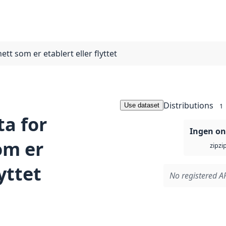
tt som er etablert eller flyttet
Distributions
Use dataset
1
ta for
Ingen on
om er
zi
zip
lyttet
No registered AP