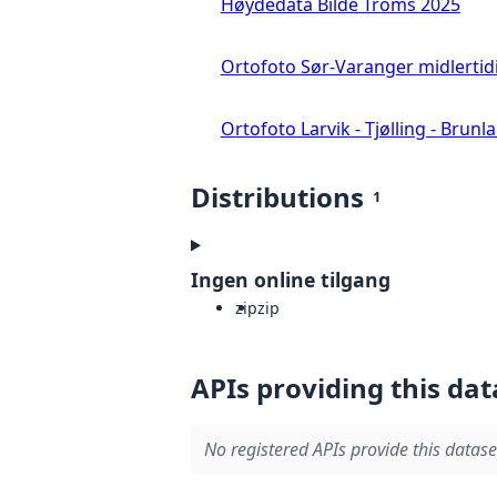
Høydedata Bilde Troms 2025
Ortofoto Sør-Varanger midlertid
Ortofoto Larvik - Tjølling - Brunl
Distributions
1
Ingen online tilgang
zip
zip
APIs providing this dat
No registered APIs provide this datase