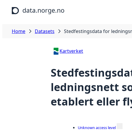
Skip to main content
data.norge.no
Home
Datasets
Stedfestingsdata for ledningsne
Kartverket
Stedfestingsda
ledningsnett s
etablert eller f
Unknown access level