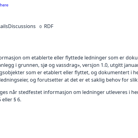
 here
ails
Discussions
RDF
0
formasjon om etablerte eller flyttede ledninger som er doku
legg i grunnen, sjø og vassdrag», versjon 1.0, utgitt januar 
objekter som er etablert eller flyttet, og dokumentert i hen
 ledningseier, og forutsetter at det er et saklig behov for sli
lges når stedfestet informasjon om ledninger utleveres i hen
eller § 6.