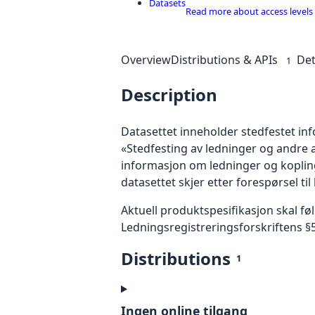
Datasets
Read more about access levels
Overview
Distributions & APIs
Det
1
Description
Datasettet inneholder stedfestet in
«Stedfesting av ledninger og andre an
informasjon om ledninger og koplings
datasettet skjer etter forespørsel til
Aktuell produktspesifikasjon skal fø
Ledningsregistreringsforskriftens §5 
Distributions
1
Ingen online tilgang