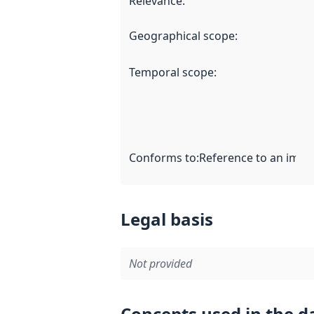
Relevance
:
Geographical scope
:
Temporal scope
:
Conforms to
:
Reference to an imple
Legal basis
Not provided
Concepts used in the d