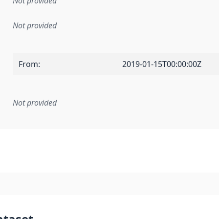
Not provided
Not provided
From
:
2019-01-15T00:00:00Z
Not provided
mentation rule or other specification that forms the basis f
ataset