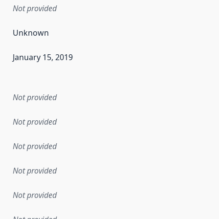
Not provided
Unknown
January 15, 2019
en the data in this dataset was first released. It may have
Not provided
Not provided
Not provided
Not provided
Not provided