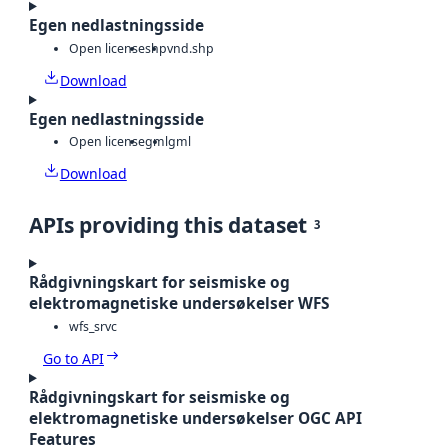
Egen nedlastningsside
Open license
shp
vnd.shp
Download
Egen nedlastningsside
Open license
gml
gml
Download
APIs providing this dataset
3
Rådgivningskart for seismiske og
elektromagnetiske undersøkelser WFS
wfs_srvc
Go to API
Rådgivningskart for seismiske og
elektromagnetiske undersøkelser OGC API
Features