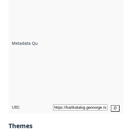
quality is
an
indicator
of how
well the
datasets
are
described
Metadata Quality
:
using
metadata.
Read
more
about
metadata
quality
here
URI:
Copy
Themes