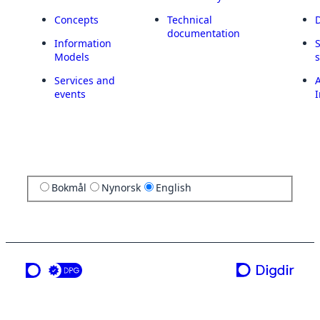
Concepts
Technical
documentation
Information
Models
Services and
A
events
I
Bokmål
Nynorsk
English
a service from