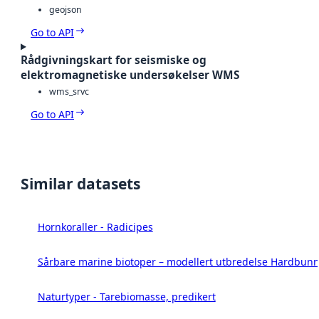
geojson
Go to API
Rådgivningskart for seismiske og
elektromagnetiske undersøkelser WMS
wms_srvc
Go to API
Similar datasets
Hornkoraller - Radicipes
Sårbare marine biotoper – modellert utbredelse Hardbunn
Naturtyper - Tarebiomasse, predikert