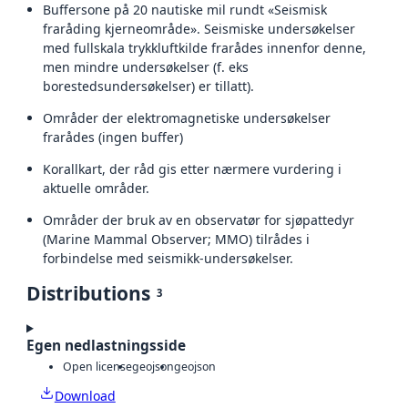
Buffersone på 20 nautiske mil rundt «Seismisk
fraråding kjerneområde». Seismiske undersøkelser
med fullskala trykkluftkilde frarådes innenfor denne,
men mindre undersøkelser (f. eks
borestedsundersøkelser) er tillatt).
Områder der elektromagnetiske undersøkelser
frarådes (ingen buffer)
Korallkart, der råd gis etter nærmere vurdering i
aktuelle områder.
Områder der bruk av en observatør for sjøpattedyr
(Marine Mammal Observer; MMO) tilrådes i
forbindelse med seismikk-undersøkelser.
Distributions
3
Egen nedlastningsside
Open license
geojson
geojson
Download