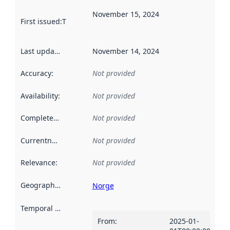
November 15, 2024
First issued
:
This date indicates when the data in this datas
Last updated
:
November 14, 2024
Accuracy
:
Not provided
Availability
:
Not provided
Completeness
:
Not provided
Currentness
:
Not provided
Relevance
:
Not provided
Geographical scope
:
Norge
Temporal scope
:
From
:
2025-01-