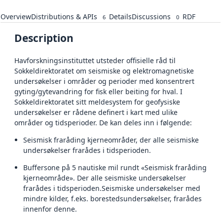
Overview
Distributions & APIs
Details
Discussions
RDF
6
0
Description
Havforskningsinstituttet utsteder offisielle råd til
Sokkeldirektoratet om seismiske og elektromagnetiske
undersøkelser i områder og perioder med konsentrert
gyting/gytevandring for fisk eller beiting for hval. I
Sokkeldirektoratet sitt meldesystem for geofysiske
undersøkelser er rådene definert i kart med ulike
områder og tidsperioder. De kan deles inn i følgende:
Seismisk fraråding kjerneområder, der alle seismiske
undersøkelser frarådes i tidsperioden.
Buffersone på 5 nautiske mil rundt «Seismisk fraråding
kjerneområde». Der alle seismiske undersøkelser
frarådes i tidsperioden.Seismiske undersøkelser med
mindre kilder, f.eks. borestedsundersøkelser, frarådes
innenfor denne.