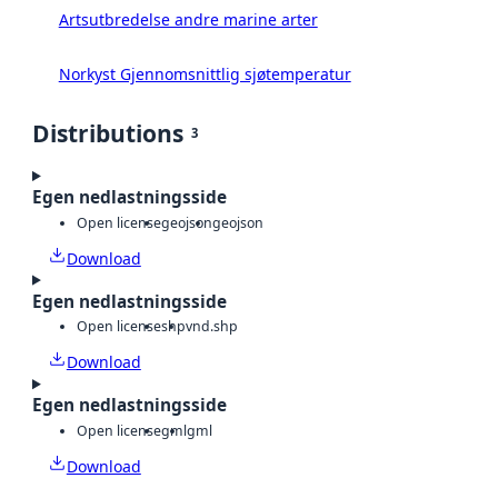
Artsutbredelse andre marine arter
Norkyst Gjennomsnittlig sjøtemperatur
Distributions
3
Egen nedlastningsside
Open license
geojson
geojson
Download
Egen nedlastningsside
Open license
shp
vnd.shp
Download
Egen nedlastningsside
Open license
gml
gml
Download