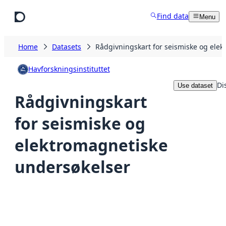
Skip to main content
Find data
Menu
Home
Datasets
Rådgivningskart for seismiske og ele
Havforskningsinstituttet
Di
Use dataset
Rådgivningskart
for seismiske og
elektromagnetiske
undersøkelser