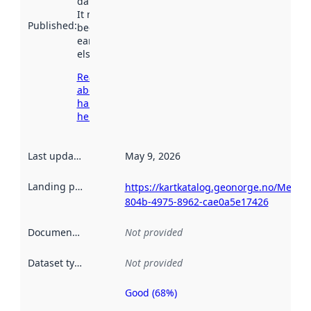
data.norge.no.
It may have
Published
:
been available
earlier
elsewhere.
Read more
about
harvesting
here
Last updated
:
May 9, 2026
Landing page
:
https://kartkatalog.geonorge.no/Metad
804b-4975-8962-cae0a5e17426
Documentation
:
Not provided
Dataset type
:
Not provided
Good (68%)
Metadata