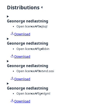
Distributions
4
Geonorge nedlastning
Open license
API
sql
sql
Download
Geonorge nedlastning
Open license
API
gdb
bin
Download
Geonorge nedlastning
Open license
API
txt
vnd.sosi
Download
Geonorge nedlastning
Open license
API
gml
gml
Download