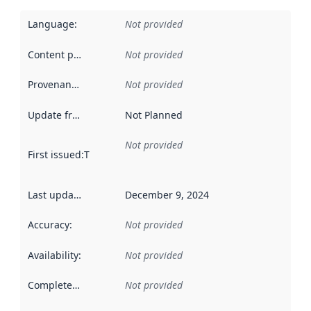
Language
:
Not provided
Content providers
:
Not provided
Provenance
:
Not provided
Update frequency
:
Not Planned
Not provided
First issued
:
This date indicates when the data in this datas
Last updated
:
December 9, 2024
Accuracy
:
Not provided
Availability
:
Not provided
Completeness
:
Not provided