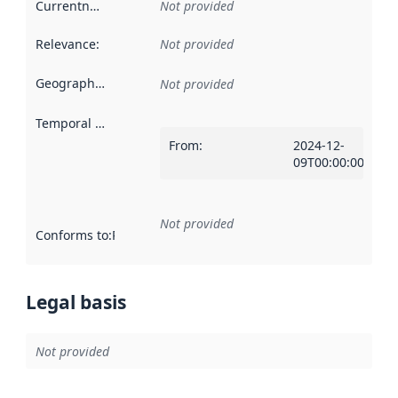
Currentness
:
Not provided
Relevance
:
Not provided
Geographical scope
:
Not provided
Temporal scope
:
From
:
2024-12-
09T00:00:00Z
Not provided
Conforms to
:
Reference to an implementation rule or other spe
Legal basis
Not provided