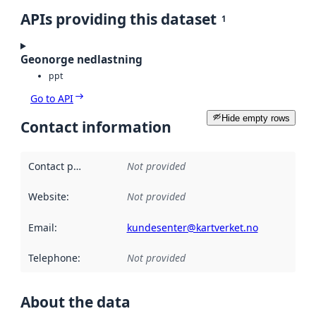
APIs providing this dataset
1
Geonorge nedlastning
ppt
Go to API
Hide empty rows
Contact information
Contact point
:
Not provided
Website
:
Not provided
Email
:
kundesenter@kartverket.no
Telephone
:
Not provided
About the data