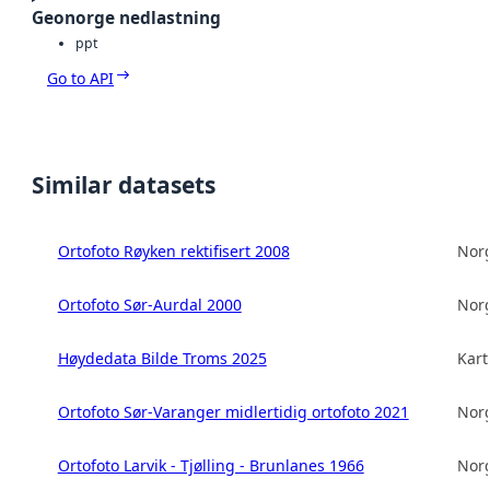
Geonorge nedlastning
ppt
Go to API
Similar datasets
Ortofoto Røyken rektifisert 2008
Norg
Ortofoto Sør-Aurdal 2000
Norg
Høydedata Bilde Troms 2025
Kart
Ortofoto Sør-Varanger midlertidig ortofoto 2021
Norg
Ortofoto Larvik - Tjølling - Brunlanes 1966
Norg