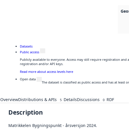
Geo
Datasets
Public access
Publicly available to everyone. Access may still require registration and
registration and/or API keys.
Read more about access levels here
Open data
The dataset is classified as public access and has at least
Overview
Distributions & APIs
Details
Discussions
RDF
5
0
Description
Matrikkelen Bygningspunkt - årsversjon 2024.