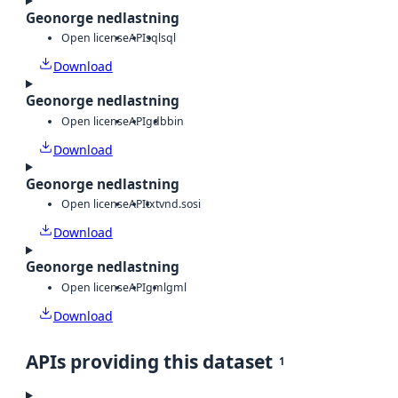
Geonorge nedlastning
Open license
API
sql
sql
Download
Geonorge nedlastning
Open license
API
gdb
bin
Download
Geonorge nedlastning
Open license
API
txt
vnd.sosi
Download
Geonorge nedlastning
Open license
API
gml
gml
Download
APIs providing this dataset
1