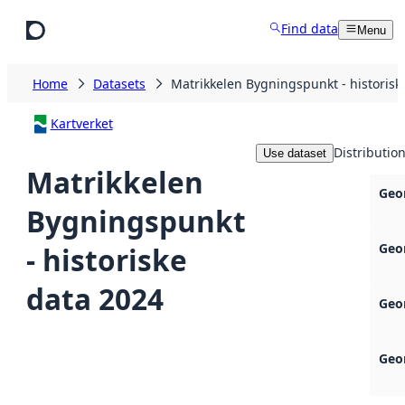
Skip to main content
Find data
Menu
Home
Datasets
Matrikkelen Bygningspunkt - historisk
Kartverket
Distributio
Use dataset
Matrikkelen
Geo
Bygningspunkt
Geo
- historiske
data 2024
Geo
Geo