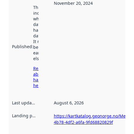
November 20, 2024
This date
indicates
when the
dataset was
harvested by
data.norge.no.
It may have
Published
:
been available
earlier
elsewhere.
Read more
about
harvesting
here
Last updated
:
August 6, 2026
Landing page
:
https://kartkatalog.geonorge.no/Metad
4b78-4df2-a6fa-9fd68820829f