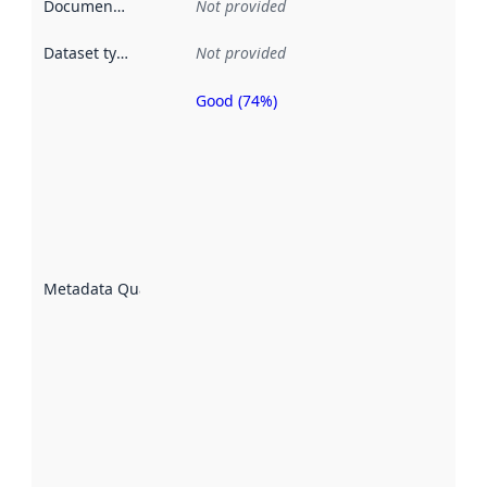
Documentation
:
Not provided
Dataset type
:
Not provided
Good (74%)
Metadata
quality is
an
indicator
of how
well the
datasets
are
described
Metadata Quality
:
using
metadata.
Read
more
about
metadata
quality
here