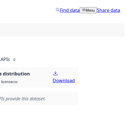
Find data
Share data
Menu
APIs
0
 distribution
Download
csv
license
Is provide this dataset.