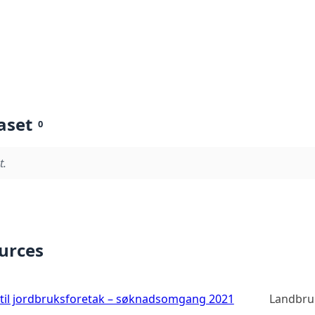
aset
0
t.
ources
 til jordbruksforetak – søknadsomgang 2021
Landbru