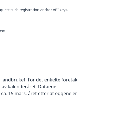
equest such registration and/or API keys.
nse.
i landbruket. For det enkelte foretak
 av kalenderåret. Dataene
r ca. 15 mars, året etter at eggene er