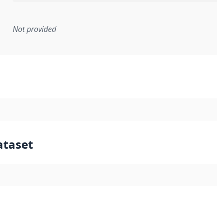
Not provided
mentation rule or other specification that forms the basis f
ataset