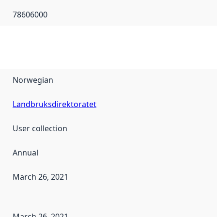
78606000
Norwegian
Landbruksdirektoratet
User collection
Annual
March 26, 2021
en the data in this dataset was first released. It may have
March 26, 2021