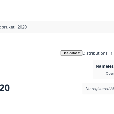
ndbruket i 2020
Distributions
Use dataset
1
Nameless
Open 
020
No registered AP