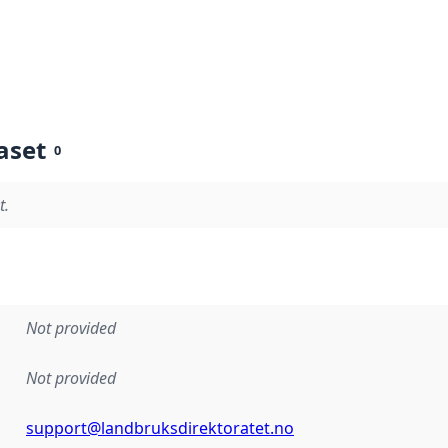
aset
0
t.
Not provided
Not provided
support@landbruksdirektoratet.no