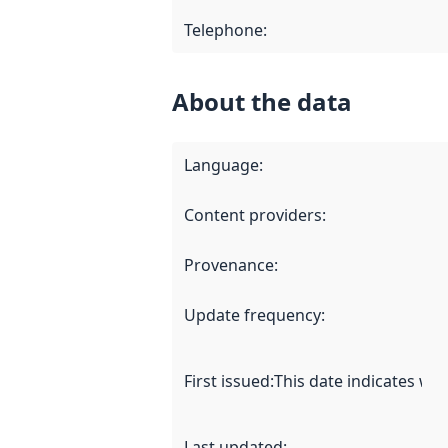
Telephone
:
About the data
Language
:
Content providers
:
Provenance
:
Update frequency
:
First issued
:
This date indicates wh
Last updated
: