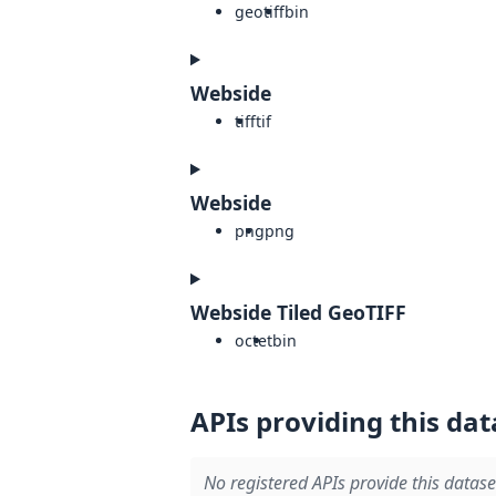
geotiff
bin
Webside
tiff
tif
Webside
png
png
Webside Tiled GeoTIFF
octet
bin
APIs providing this dat
No registered APIs provide this datase