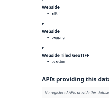
Webside
tiff
tif
Webside
png
png
Webside Tiled GeoTIFF
octet
bin
APIs providing this dat
No registered APIs provide this datase