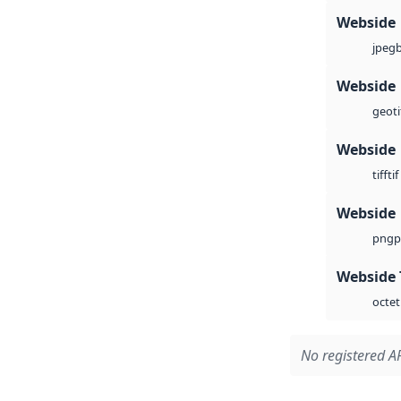
Webside
jpeg
Webside
geoti
Webside
tif
tiff
Webside
p
png
Webside 
octet
No registered AP