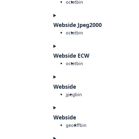
octet
bin
Webside Jpeg2000
octet
bin
Webside ECW
octet
bin
Webside
jpeg
bin
Webside
geotiff
bin