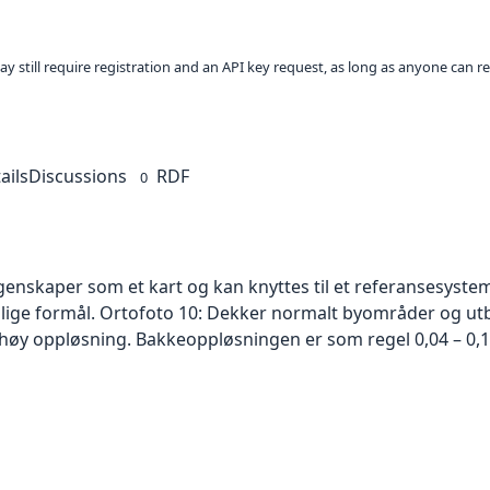
ay still require registration and an API key request, as long as anyone can r
ails
Discussions
RDF
0
skaper som et kart og kan knyttes til et referansesystem. 
ellige formål. Ortofoto 10: Dekker normalt byområder og 
høy oppløsning. Bakkeoppløsningen er som regel 0,04 – 0,1