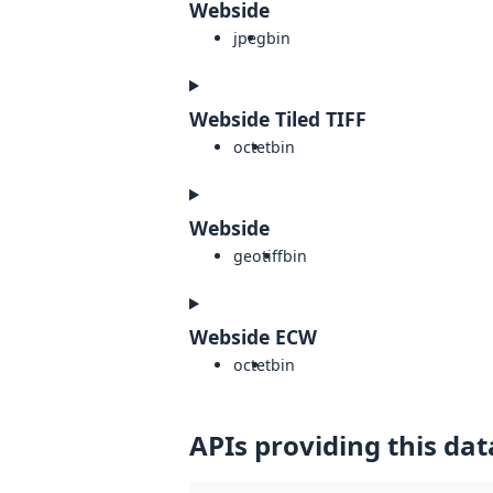
Webside
jpeg
bin
Webside Tiled TIFF
octet
bin
Webside
geotiff
bin
Webside ECW
octet
bin
APIs providing this dat