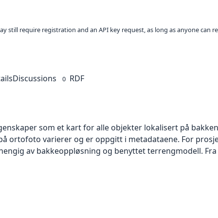
ay still require registration and an API key request, as long as anyone can r
ails
Discussions
RDF
0
skaper som et kart for alle objekter lokalisert på bakkeniv
 ortofoto varierer og er oppgitt i metadataene. For prosje
vhengig av bakkeoppløsning og benyttet terrengmodell. Fra 