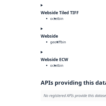
Webside Tiled TIFF
octet
bin
Webside
geotiff
bin
Webside ECW
octet
bin
APIs providing this dat
No registered APIs provide this datase