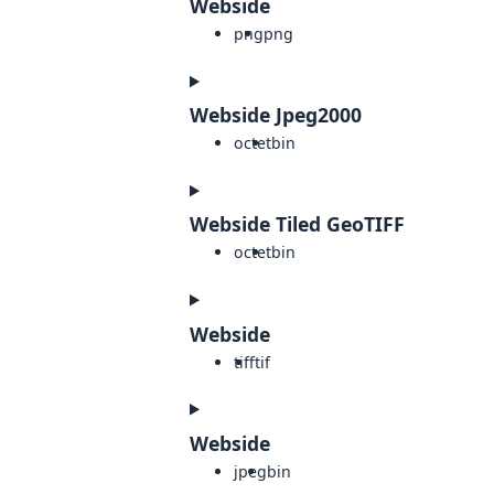
Webside
png
png
Webside Jpeg2000
octet
bin
Webside Tiled GeoTIFF
octet
bin
Webside
tiff
tif
Webside
jpeg
bin