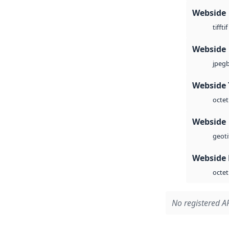
Webside
tif
tiff
Webside
jpeg
Webside 
octet
Webside
geoti
Webside
octet
No registered AP