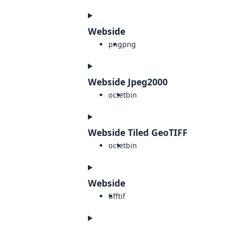
Webside
png
png
Webside Jpeg2000
octet
bin
Webside Tiled GeoTIFF
octet
bin
Webside
tiff
tif