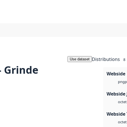
Distributions
Use dataset
8
- Grinde
Webside
p
png
Webside 
octet
Webside 
octet