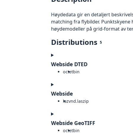
Høydedata gir en detaljert beskrivel
matching fra flybilder. Punktskyene 
høydemodeller på grid-format av te
Distributions
5
Webside DTED
octet
bin
Webside
laz
vnd.laszip
Webside GeoTIFF
octet
bin