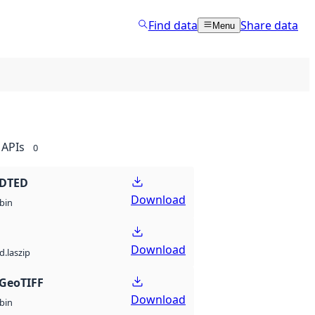
Find data
Share data
Menu
APIs
0
 DTED
Download
bin
Download
d.laszip
GeoTIFF
Download
bin