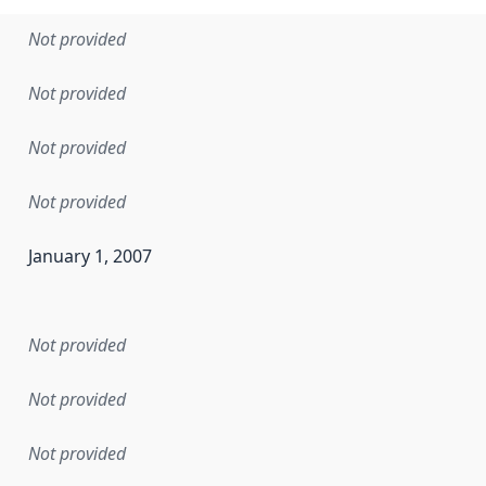
Not provided
Not provided
Not provided
Not provided
January 1, 2007
en the data in this dataset was first released. It may have
Not provided
Not provided
Not provided