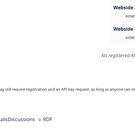
Webside 
octet
Webside
octet
No registered AP
ay still require registration and an API key request, as long as anyone can r
ails
Discussions
RDF
0