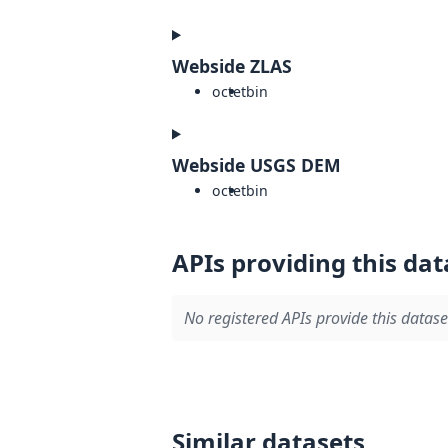
Webside ZLAS
octet
bin
Webside USGS DEM
octet
bin
APIs providing this dat
No registered APIs provide this datase
Similar datasets