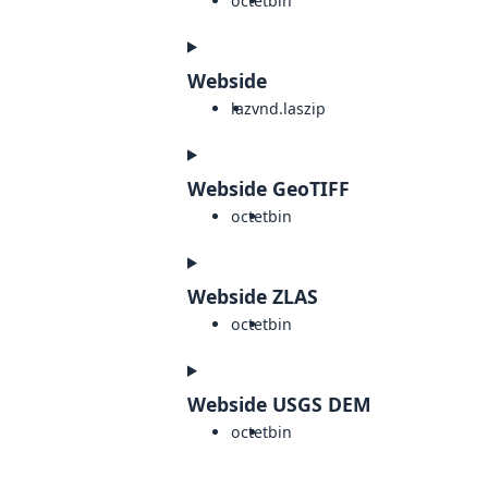
octet
bin
Webside
laz
vnd.laszip
Webside GeoTIFF
octet
bin
Webside ZLAS
octet
bin
Webside USGS DEM
octet
bin