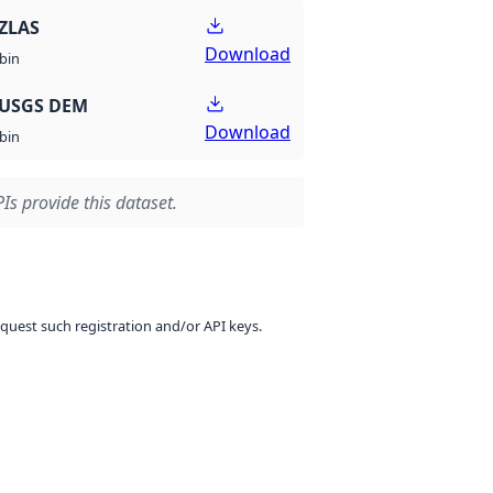
ZLAS
Download
bin
 USGS DEM
Download
bin
Is provide this dataset.
equest such registration and/or API keys.