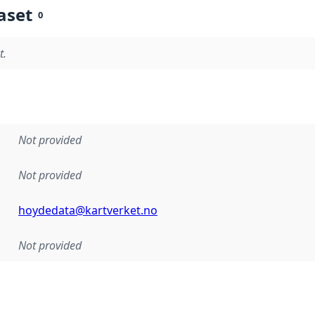
aset
0
t.
Not provided
Not provided
hoydedata@kartverket.no
Not provided