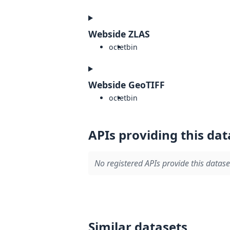
Webside ZLAS
octet
bin
Webside GeoTIFF
octet
bin
APIs providing this dat
No registered APIs provide this datase
Similar datasets