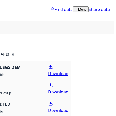
Find data
Share data
Menu
APIs
0
 USGS DEM
Download
bin
Download
d.laszip
 DTED
Download
bin