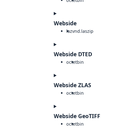
octet
bin
Webside
laz
vnd.laszip
Webside DTED
octet
bin
Webside ZLAS
octet
bin
Webside GeoTIFF
octet
bin