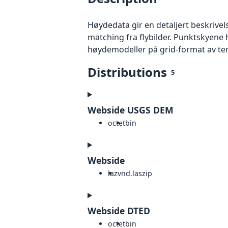
Høydedata gir en detaljert beskrivel
matching fra flybilder. Punktskyene 
høydemodeller på grid-format av te
Distributions
5
Webside USGS DEM
octet
bin
Webside
laz
vnd.laszip
Webside DTED
octet
bin