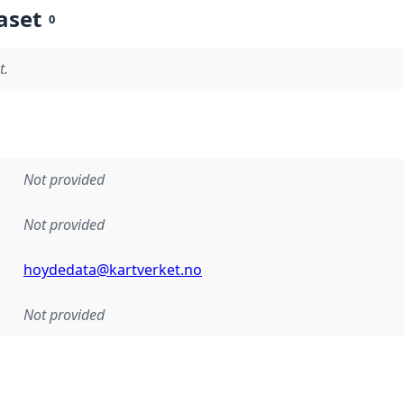
aset
0
t.
Not provided
Not provided
hoydedata@kartverket.no
Not provided