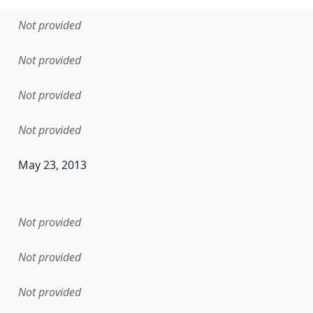
Not provided
Not provided
Not provided
Not provided
May 23, 2013
en the data in this dataset was first released. It may have
Not provided
Not provided
Not provided