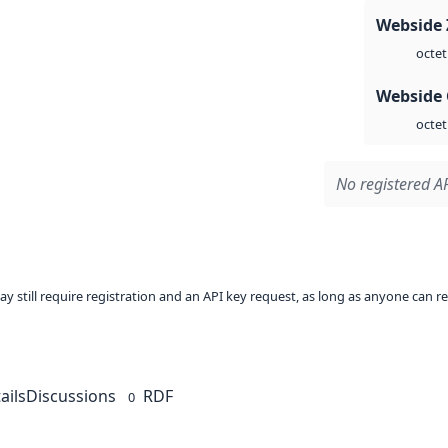
Webside 
octet
Webside 
octet
No registered AP
ay still require registration and an API key request, as long as anyone can r
ails
Discussions
RDF
0