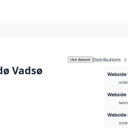
Distributions
Use dataset
5
dø Vadsø
Webside
octet
Webside
vn
laz
Webside
octet