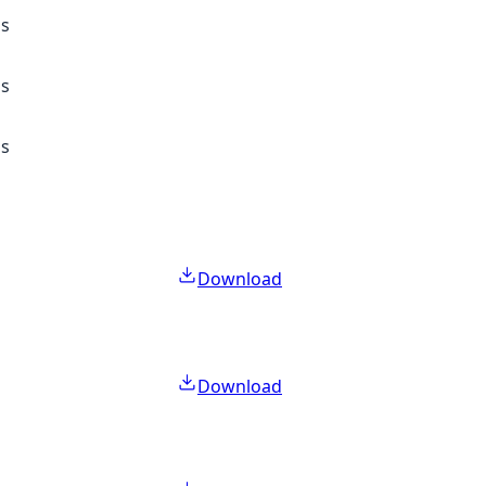
ss
ss
ss
Download
Download