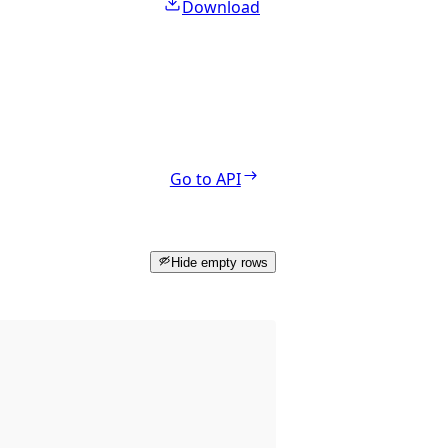
Download
Go to API
Hide empty rows