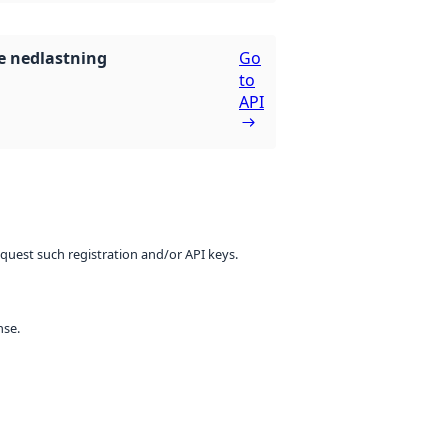
 nedlastning
Go
to
API
equest such registration and/or API keys.
nse.