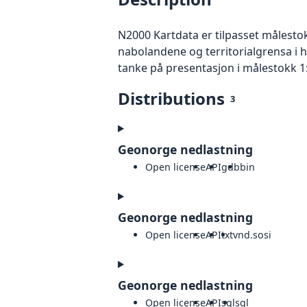
N2000 Kartdata er tilpasset målesto
nabolandene og territorialgrensa i 
tanke på presentasjon i målestokk 1
Distributions
3
Geonorge nedlastning
Open license
API
gdb
bin
Geonorge nedlastning
Open license
API
txt
vnd.sosi
Geonorge nedlastning
Open license
API
sql
sql