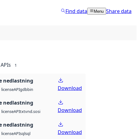
Find data
Share data
Menu
APIs
1
 nedlastning
Download
API
gdb
bin
license
 nedlastning
Download
API
txt
vnd.sosi
license
 nedlastning
Download
API
sql
sql
license