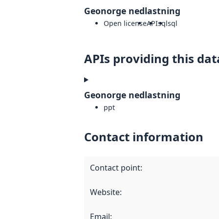
Geonorge nedlastning
Open license
API
sql
sql
APIs providing this dat
Geonorge nedlastning
ppt
Contact information
Contact point
:
Website
:
Email
: