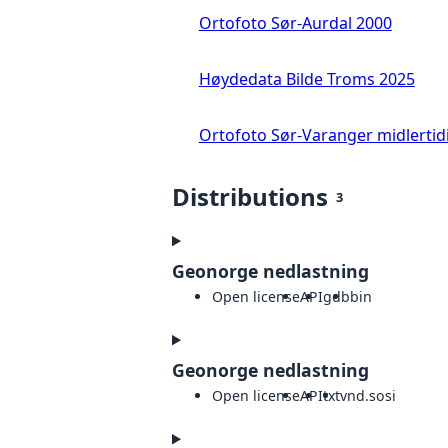
Ortofoto Sør-Aurdal 2000
Høydedata Bilde Troms 2025
Ortofoto Sør-Varanger midlertid
Distributions
3
Geonorge nedlastning
Open license
API
gdb
bin
Geonorge nedlastning
Open license
API
txt
vnd.sosi