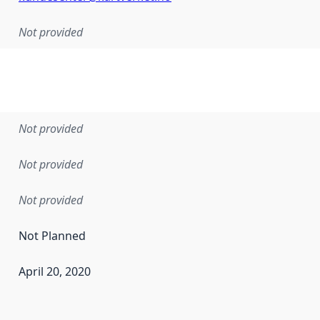
Not provided
Not provided
Not provided
Not provided
Not Planned
April 20, 2020
en the data in this dataset was first released. It may have