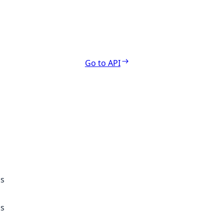
Go to API
ss
ss