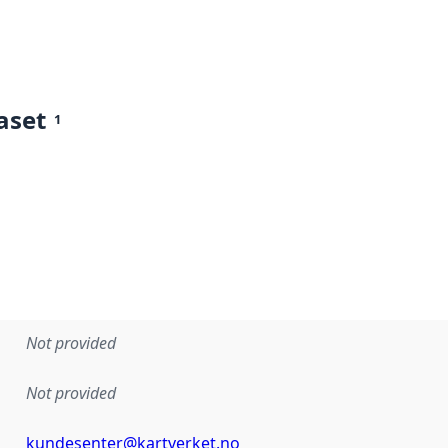
aset
1
Not provided
Not provided
kundesenter@kartverket.no