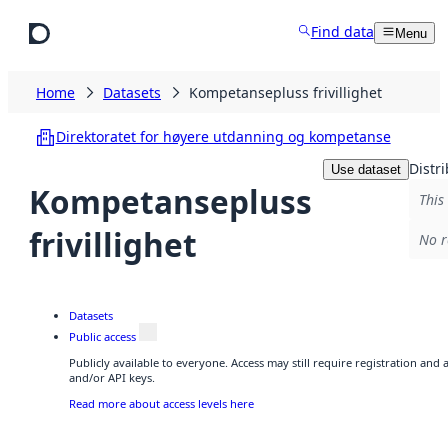
Skip to main content
Find data
Menu
Home
Datasets
Kompetansepluss frivillighet
Direktoratet for høyere utdanning og kompetanse
Distr
Use dataset
Kompetansepluss
This
frivillighet
No r
Datasets
Public access
Publicly available to everyone. Access may still require registration and
and/or API keys.
Read more about access levels here