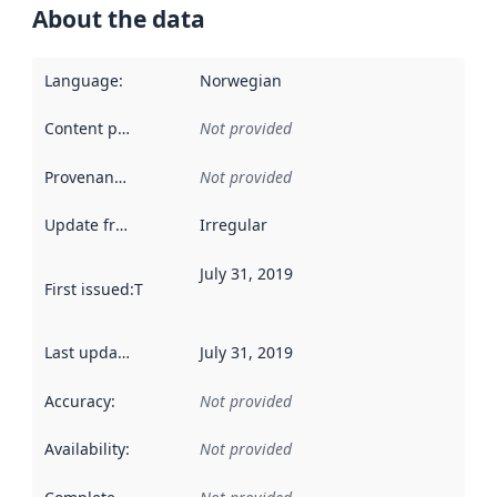
About the data
Language
:
Norwegian
Content providers
:
Not provided
Provenance
:
Not provided
Update frequency
:
Irregular
July 31, 2019
First issued
:
This date indicates when the data in this datas
Last updated
:
July 31, 2019
Accuracy
:
Not provided
Availability
:
Not provided