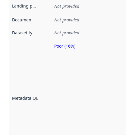
Landing page
:
Not provided
Documentation
:
Not provided
Dataset type
:
Not provided
Poor (16%)
Metadata
quality is
an
indicator
of how
well the
datasets
are
described
Metadata Quality
:
using
metadata.
Read
more
about
metadata