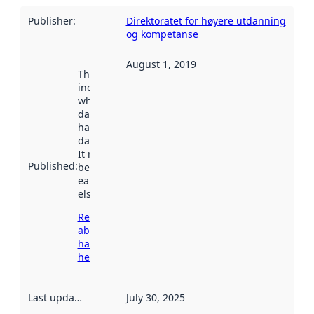
Publisher
:
Direktoratet for høyere utdanning
og kompetanse
August 1, 2019
This date
indicates
when the
dataset was
harvested by
data.norge.no.
It may have
Published
:
been available
earlier
elsewhere.
Read more
about
harvesting
here
Last updated
:
July 30, 2025