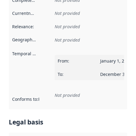
Completeness
:
Not provided
Currentness
:
Not provided
Relevance
:
Not provided
Geographical scope
:
Not provided
Temporal scope
:
From
:
January 1, 2015
To
:
December 31, 20
Not provided
Conforms to
:
Reference to an implementation rule or other spe
Legal basis