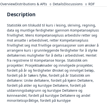
Overview
Distributions & APIs
Details
Discussions
RDF
0
0
Description
Statistikk om tilskudd til kurs i lesing, skriving, regning,
data og muntlige ferdigheter gjennom Kompetansepluss
frivillighet. Mens Kompetansepluss arbeidsliv retter seg
mot ansatte i arbeidslivet, retter Kompetansepluss
frivillighet seg mot frivillige organisasjoner som ønsker å
arrangere kurs i grunnleggende ferdigheter for å styrke
deltakernes muligheter for å delta i arbeidslivet. Hentet
fra registrene til Kompetanse Norge. Statistikk om
prosjekter: Prosjektsøknader og innvilgede prosjekter,
fordelt på år og ferdigheter Ønsket og innvilget beløp,
fordelt på år Søkers fylke, fordelt på år Statistikk om
deltakere: Unike deltakere, fordelt på kjønn Deltakere,
fordelt på alder og kurstype Deltakere, fordelt på
utdanningsbakgrunn og kurstype Deltakere og
kvinneandel, fordelt på kurstype Deltakere og andel
minoritetsspråklige, fordelt på kurstype