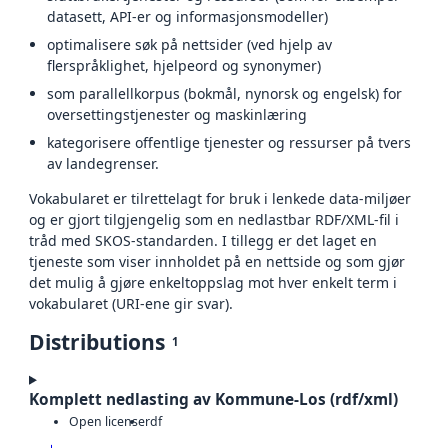
datasett, API-er og informasjonsmodeller)
optimalisere søk på nettsider (ved hjelp av
flerspråklighet, hjelpeord og synonymer)
som parallellkorpus (bokmål, nynorsk og engelsk) for
oversettingstjenester og maskinlæring
kategorisere offentlige tjenester og ressurser på tvers
av landegrenser.
Vokabularet er tilrettelagt for bruk i lenkede data-miljøer
og er gjort tilgjengelig som en nedlastbar RDF/XML-fil i
tråd med SKOS-standarden. I tillegg er det laget en
tjeneste som viser innholdet på en nettside og som gjør
det mulig å gjøre enkeltoppslag mot hver enkelt term i
vokabularet (URI-ene gir svar).
Distributions
1
Komplett nedlasting av Kommune-Los (rdf/xml)
Open license
rdf