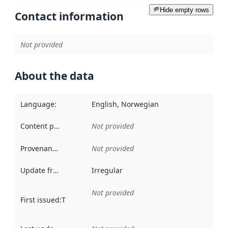
Hide empty rows
Contact information
Not provided
About the data
Language
:
English, Norwegian
Content providers
:
Not provided
Provenance
:
Not provided
Update frequency
:
Irregular
Not provided
First issued
:
This date indicates when the data in this datas