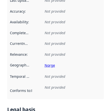
Last updated
:
Not provided
Accuracy
:
Not provided
Availability
:
Not provided
Completeness
:
Not provided
Currentness
:
Not provided
Relevance
:
Not provided
Geographical scope
:
Norge
Temporal scope
:
Not provided
Not provided
Conforms to
:
Reference to an implementation rule or other spe
Legal basis