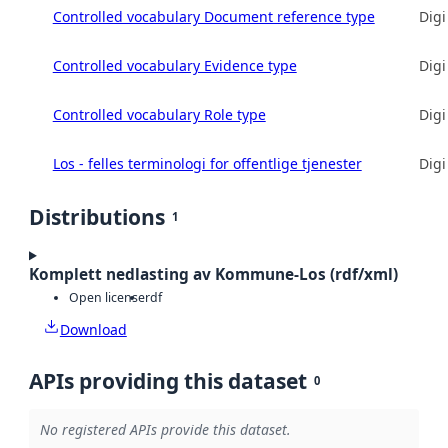
Controlled vocabulary Document reference type
Digi
Controlled vocabulary Evidence type
Digi
Controlled vocabulary Role type
Digi
Los - felles terminologi for offentlige tjenester
Digi
Distributions
1
Komplett nedlasting av Kommune-Los (rdf/xml)
Open license
rdf
Download
APIs providing this dataset
0
No registered APIs provide this dataset.