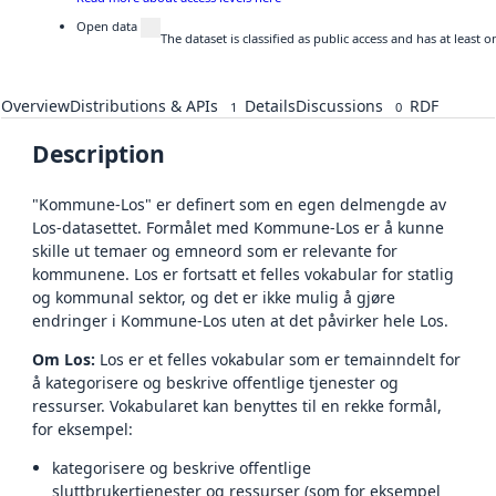
Open data
The dataset is classified as public access and has at least
Overview
Distributions & APIs
Details
Discussions
RDF
1
0
Description
"Kommune-Los" er definert som en egen delmengde av
Los-datasettet. Formålet med Kommune-Los er å kunne
skille ut temaer og emneord som er relevante for
kommunene. Los er fortsatt et felles vokabular for statlig
og kommunal sektor, og det er ikke mulig å gjøre
endringer i Kommune-Los uten at det påvirker hele Los.
Om Los:
Los er et felles vokabular som er temainndelt for
å kategorisere og beskrive offentlige tjenester og
ressurser. Vokabularet kan benyttes til en rekke formål,
for eksempel:
kategorisere og beskrive offentlige
sluttbrukertjenester og ressurser (som for eksempel