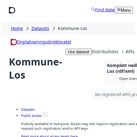
Skip to main content
Find data
Menu
Home
Datasets
Kommune-Los
Digitaliseringsdirektoratet
Distributions
APIs
Use dataset
1
Kommune-
Komplett ned
Los
Los (rdf/xml)
Open licen
No registered APIs pr
Datasets
Public access
Publicly available to everyone. Access may still require registration and
request such registration and/or API keys.
Read more about access levels here