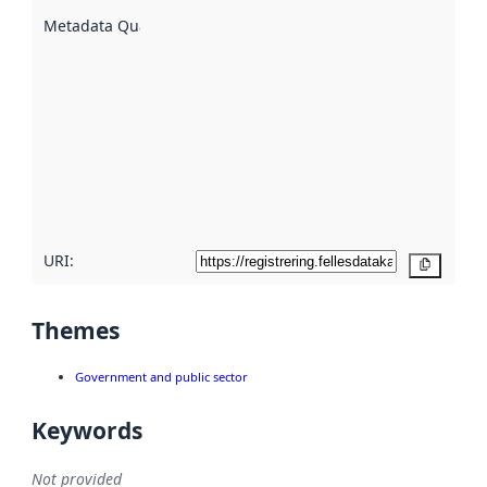
described
Metadata Quality
:
using
metadata.
Read
more
about
metadata
quality
here
URI:
Copy
Themes
Government and public sector
Keywords
Not provided