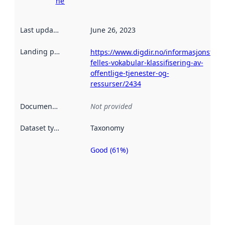
here
Last updated
:
June 26, 2023
Landing page
:
https://www.digdir.no/informasjonsforva
felles-vokabular-klassifisering-av-
offentlige-tjenester-og-
ressurser/2434
Documentation
:
Not provided
Dataset type
:
Taxonomy
Good (61%)
Metadata
quality is
an
indicator
of how
well the
datasets
are