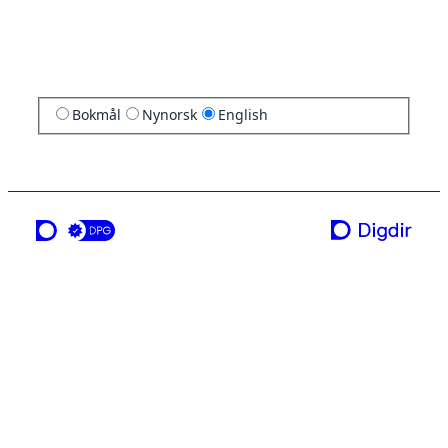
Bokmål
Nynorsk
English
a service from