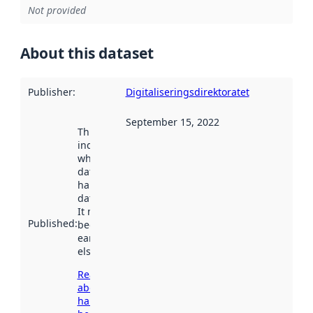
Not provided
About this dataset
Publisher
:
Digitaliseringsdirektoratet
September 15, 2022
This date
indicates
when the
dataset was
harvested by
data.norge.no.
It may have
Published
:
been available
earlier
elsewhere.
Read more
about
harvesting