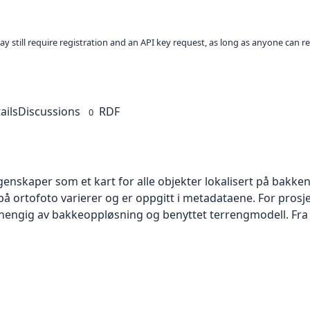
ay still require registration and an API key request, as long as anyone can r
ails
Discussions
RDF
0
skaper som et kart for alle objekter lokalisert på bakkeniv
 ortofoto varierer og er oppgitt i metadataene. For prosje
vhengig av bakkeoppløsning og benyttet terrengmodell. Fra 