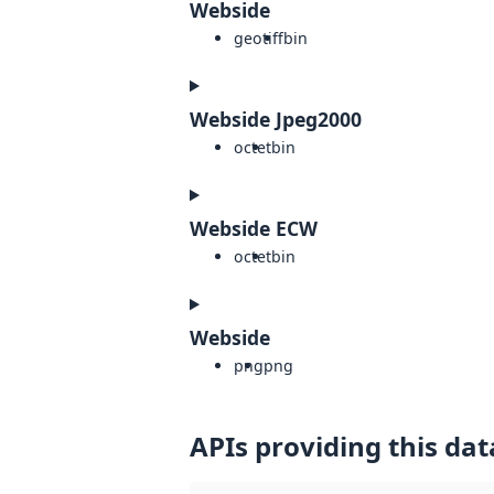
Webside
geotiff
bin
Webside Jpeg2000
octet
bin
Webside ECW
octet
bin
Webside
png
png
APIs providing this dat