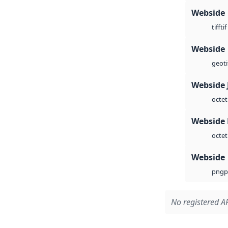
Webside
tif
tiff
Webside
geoti
Webside 
octet
Webside
octet
Webside
p
png
No registered AP