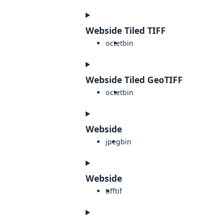
Webside Tiled TIFF
octet
bin
Webside Tiled GeoTIFF
octet
bin
Webside
jpeg
bin
Webside
tiff
tif