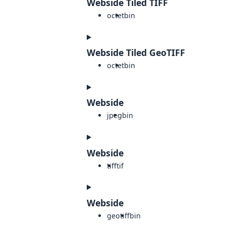
Webside Tiled TIFF
octet
bin
Webside Tiled GeoTIFF
octet
bin
Webside
jpeg
bin
Webside
tiff
tif
Webside
geotiff
bin