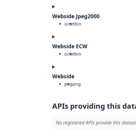
Webside Jpeg2000
octet
bin
Webside ECW
octet
bin
Webside
png
png
APIs providing this dat
No registered APIs provide this datase