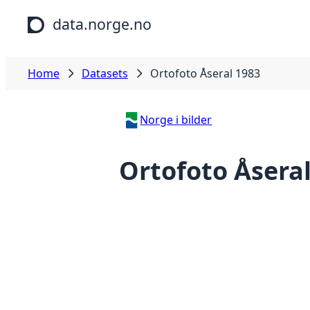
Skip to main content
data.norge.no
Home
Datasets
Ortofoto Åseral 1983
Norge i bilder
Ortofoto Åsera