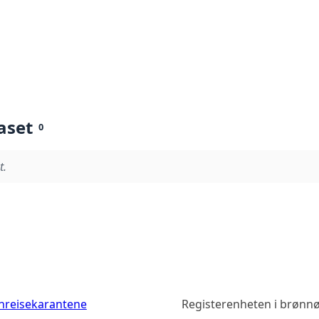
aset
0
t.
nreisekarantene
Registerenheten i brønn