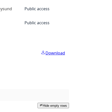
øysund
Public access
Public access
Download
Hide empty rows