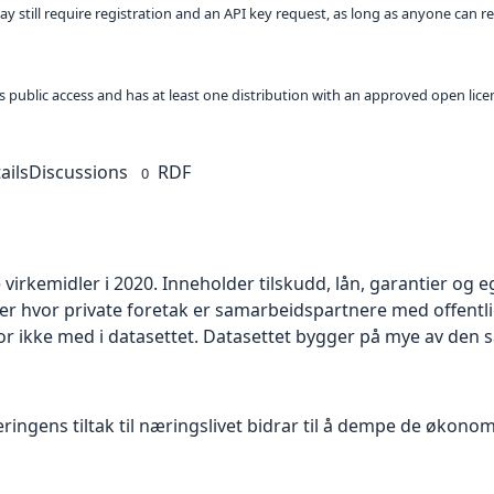
ay still require registration and an API key request, as long as anyone can r
 as public access and has at least one distribution with an approved open lice
ails
Discussions
RDF
0
virkemidler i 2020. Inneholder tilskudd, lån, garantier og e
eller hvor private foretak er samarbeidspartnere med offentl
for ikke med i datasettet. Datasettet bygger på mye av de
ingens tiltak til næringslivet bidrar til å dempe de økono