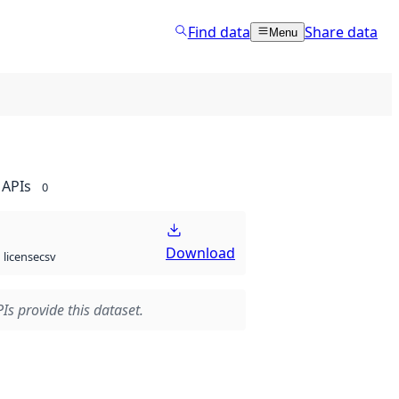
Find data
Share data
Menu
APIs
0
Download
csv
license
Is provide this dataset.