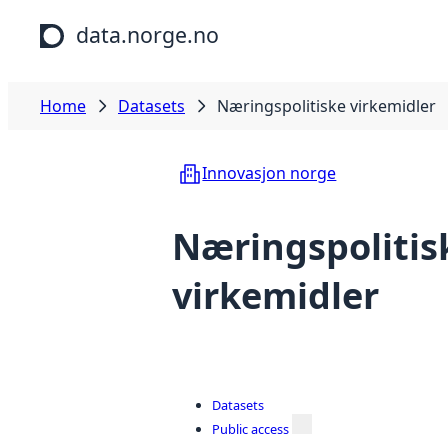
Skip to main content
data.norge.no
Home
Datasets
Næringspolitiske virkemidler
Innovasjon norge
Næringspolitis
virkemidler
Datasets
Public access