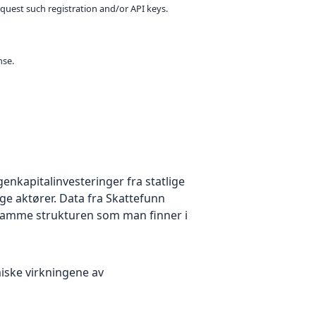
equest such registration and/or API keys.
nse.
genkapitalinvesteringer fra statlige
ige aktører. Data fra Skattefunn
n samme strukturen som man finner i
miske virkningene av