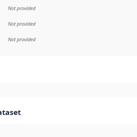
Not provided
Not provided
Not provided
mentation rule or other specification that forms the basis f
ataset