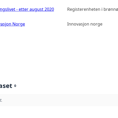
slivet - etter august 2020
Registerenheten i brønn
ovasjon Norge
Innovasjon norge
aset
0
t.