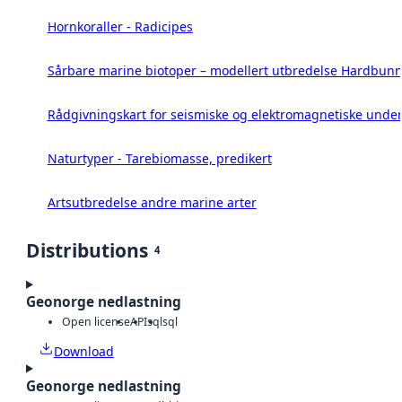
Hornkoraller - Radicipes
Sårbare marine biotoper – modellert utbredelse Hardbunn
Rådgivningskart for seismiske og elektromagnetiske under
Naturtyper - Tarebiomasse, predikert
Artsutbredelse andre marine arter
Distributions
4
Geonorge nedlastning
Open license
API
sql
sql
Download
Geonorge nedlastning