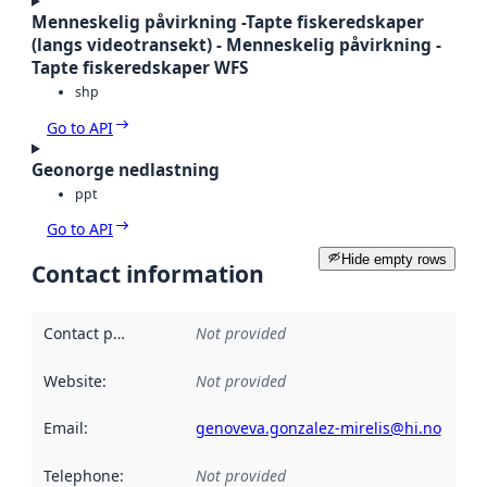
Menneskelig påvirkning -Tapte fiskeredskaper
(langs videotransekt) - Menneskelig påvirkning -
Tapte fiskeredskaper WFS
shp
Go to API
Geonorge nedlastning
ppt
Go to API
Hide empty rows
Contact information
Contact point
:
Not provided
Website
:
Not provided
Email
:
genoveva.gonzalez-mirelis@hi.no
Telephone
:
Not provided