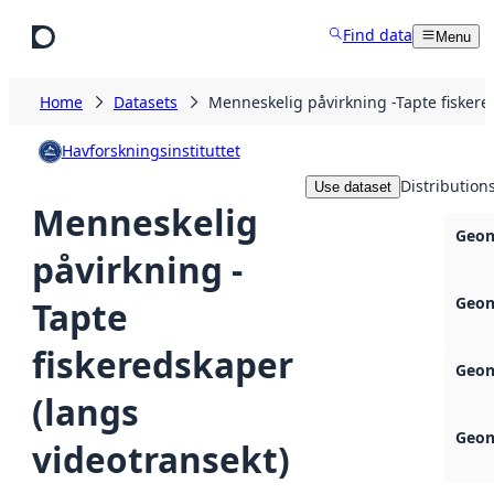
Skip to main content
Find data
Menu
Home
Datasets
Menneskelig påvirkning -Tapte fiskere
Havforskningsinstituttet
Distribution
Use dataset
Menneskelig
Geon
påvirkning -
Geon
Tapte
fiskeredskaper
Geon
(langs
Geon
videotransekt)