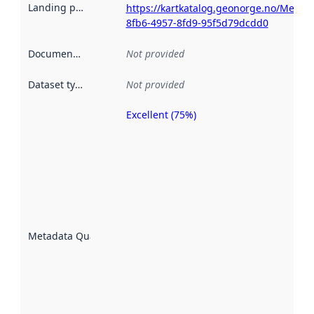
Landing page
:
https://kartkatalog.geonorge.no/Metad
8fb6-4957-8fd9-95f5d79dcdd0
Documentation
:
Not provided
Dataset type
:
Not provided
Excellent (75%)
Metadata
quality is
an
indicator
of how
well the
datasets
are
described
Metadata Quality
:
using
metadata.
Read
more
about