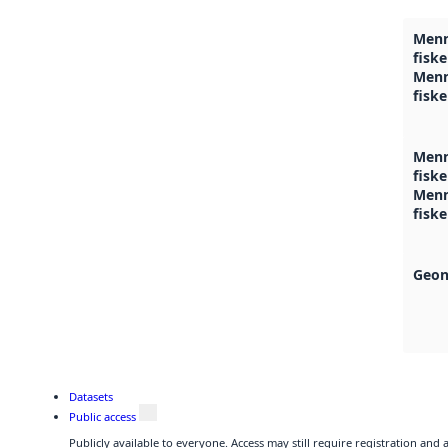
Menn
fiske
Menn
fisk
Menn
fiske
Menn
fisk
Geon
Datasets
Public access
Publicly available to everyone. Access may still require registration and