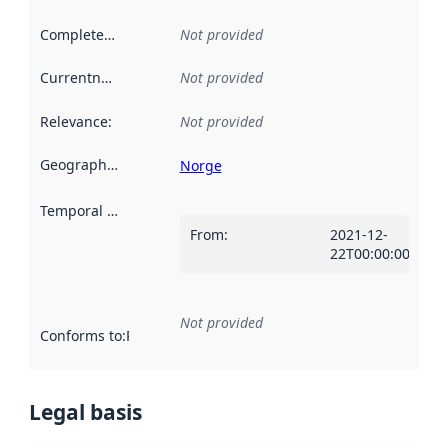
Completeness
:
Not provided
Currentness
:
Not provided
Relevance
:
Not provided
Geographical scope
:
Norge
Temporal scope
:
From
:
2021-12-
22T00:00:00Z
Not provided
Conforms to
:
Reference to an implementation rule or other spe
Legal basis