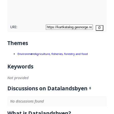
metadata
quality
here
URI:
Copy
Themes
Environment
Agriculture, fisheries, forestry and food
Keywords
Not provided
Discussions on Datalandsbyen
0
No discussions found
What is Datalandsbyen?