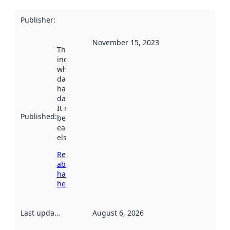
Publisher
:
November 15, 2023
This date
indicates
when the
dataset was
harvested by
data.norge.no.
It may have
Published
:
been available
earlier
elsewhere.
Read more
about
harvesting
here
Last updated
:
August 6, 2026