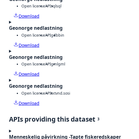
Open license
API
sql
sql
Download
Geonorge nedlastning
Open license
API
gdb
bin
Download
Geonorge nedlastning
Open license
API
gml
gml
Download
Geonorge nedlastning
Open license
API
txt
vnd.sosi
Download
APIs providing this dataset
3
Menneskelig påvirkning -Tapte fiskeredskaper