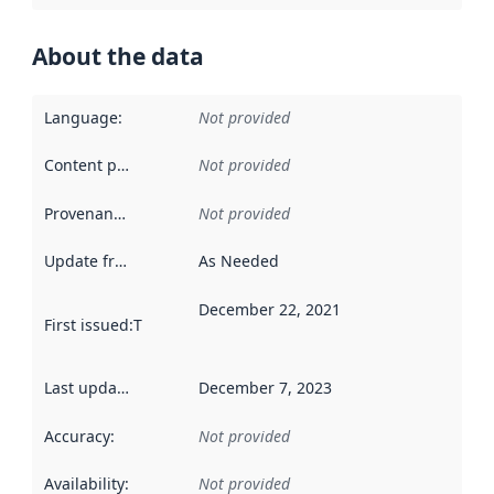
About the data
Language
:
Not provided
Content providers
:
Not provided
Provenance
:
Not provided
Update frequency
:
As Needed
December 22, 2021
First issued
:
This date indicates when the data in this datas
Last updated
:
December 7, 2023
Accuracy
:
Not provided
Availability
:
Not provided