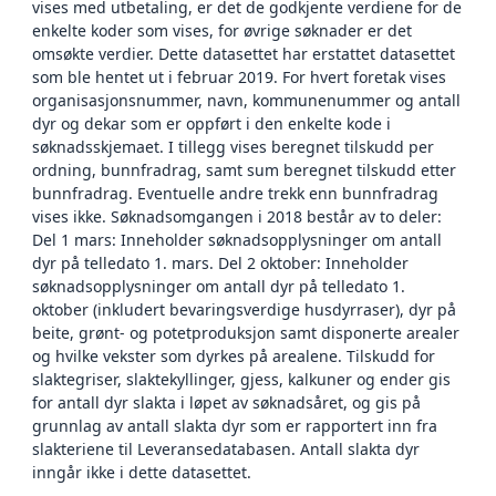
vises med utbetaling, er det de godkjente verdiene for de
enkelte koder som vises, for øvrige søknader er det
omsøkte verdier. Dette datasettet har erstattet datasettet
som ble hentet ut i februar 2019. For hvert foretak vises
organisasjonsnummer, navn, kommunenummer og antall
dyr og dekar som er oppført i den enkelte kode i
søknadsskjemaet. I tillegg vises beregnet tilskudd per
ordning, bunnfradrag, samt sum beregnet tilskudd etter
bunnfradrag. Eventuelle andre trekk enn bunnfradrag
vises ikke. Søknadsomgangen i 2018 består av to deler:
Del 1 mars: Inneholder søknadsopplysninger om antall
dyr på telledato 1. mars. Del 2 oktober: Inneholder
søknadsopplysninger om antall dyr på telledato 1.
oktober (inkludert bevaringsverdige husdyrraser), dyr på
beite, grønt- og potetproduksjon samt disponerte arealer
og hvilke vekster som dyrkes på arealene. Tilskudd for
slaktegriser, slaktekyllinger, gjess, kalkuner og ender gis
for antall dyr slakta i løpet av søknadsåret, og gis på
grunnlag av antall slakta dyr som er rapportert inn fra
slakteriene til Leveransedatabasen. Antall slakta dyr
inngår ikke i dette datasettet.