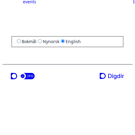
events
I
Bokmål
Nynorsk
English
a service from