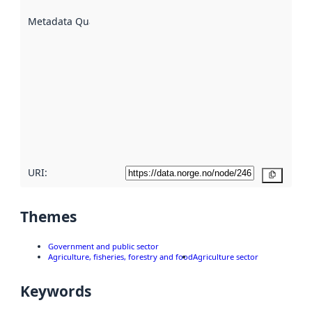
are
described
Metadata Quality
:
using
metadata.
Read
more
about
metadata
quality
here
URI:
Copy
Themes
Government and public sector
Agriculture, fisheries, forestry and food
Agriculture sector
Keywords