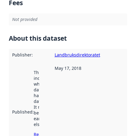
Fees
Not provided
About this dataset
Publisher
:
Landbruksdirektoratet
May 17, 2018
This date
indicates
when the
dataset was
harvested by
data.norge.no.
It may have
Published
:
been available
earlier
elsewhere.
Read more