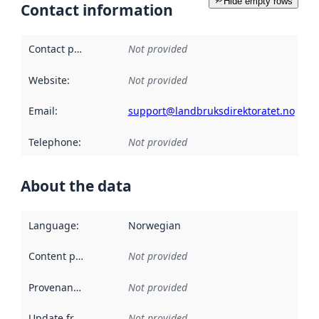
Hide empty rows
Contact information
Contact point
:
Not provided
Website
:
Not provided
Email
:
support@landbruksdirektoratet.no
Telephone
:
Not provided
About the data
Language
:
Norwegian
Content providers
:
Not provided
Provenance
:
Not provided
Update frequency
:
Not provided