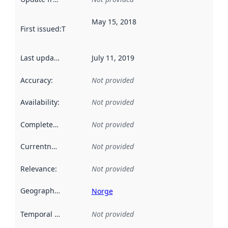
May 15, 2018
First issued
:
This date indicates when the data in this datas
Last updated
:
July 11, 2019
Accuracy
:
Not provided
Availability
:
Not provided
Completeness
:
Not provided
Currentness
:
Not provided
Relevance
:
Not provided
Geographical scope
:
Norge
Temporal scope
:
Not provided