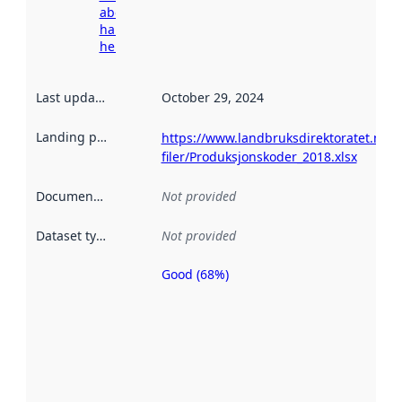
about
harvesting
here
Last updated
:
October 29, 2024
Landing page
:
https://www.landbruksdirektoratet.no/nb
filer/Produksjonskoder_2018.xlsx
Documentation
:
Not provided
Dataset type
:
Not provided
Good (68%)
Metadata
quality is
an
indicator
of how
well the
datasets