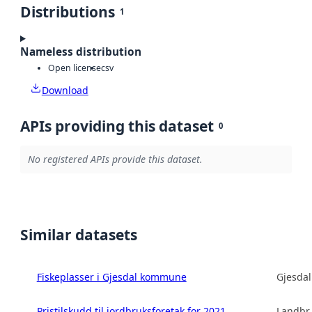
Distributions
1
Nameless distribution
Open license
csv
Download
APIs providing this dataset
0
No registered APIs provide this dataset.
Similar datasets
Fiskeplasser i Gjesdal kommune
Gjesda
Pristilskudd til jordbruksforetak for 2021
Landbru