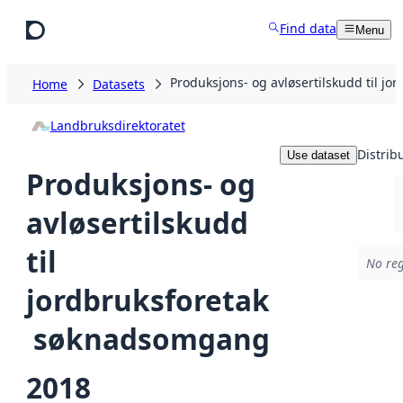
Skip to main content
Find data
Menu
Produksjons- og avløsertilskudd til j
Home
Datasets
Landbruksdirektoratet
Distrib
Use dataset
Produksjons- og
avløsertilskudd
til
No reg
jordbruksforetak
 søknadsomgang
2018