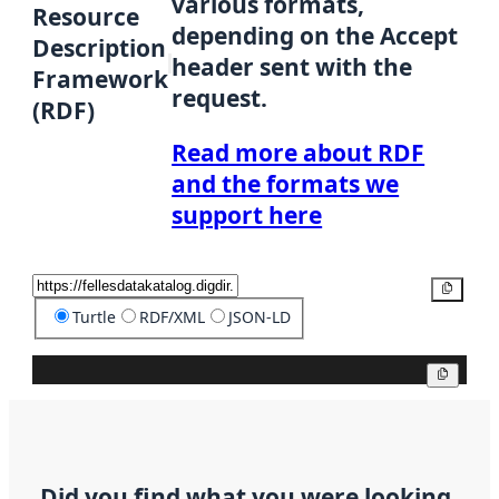
various formats,
Resource
depending on the Accept
Description
header sent with the
Framework
request.
(RDF)
Read more about RDF
and the formats we
support here
Copy
Turtle
RDF/XML
JSON-LD
Copy
Did you find what you were looking