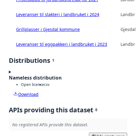
Leveranser til slakteri i landbruket i 2024
Landbru
Grillplasser i Gjesdal kommune
Gjesda
Leveranser til eggpakkeri i landbruket i 2023
Landbru
Distributions
1
Nameless distribution
Open license
csv
Download
APIs providing this dataset
0
No registered APIs provide this dataset.