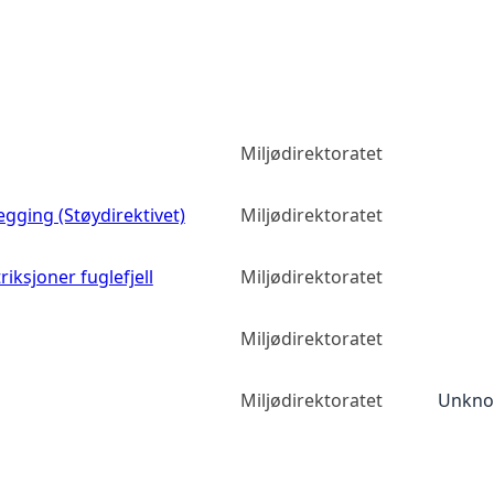
Miljødirektoratet
egging (Støydirektivet)
Miljødirektoratet
iksjoner fuglefjell
Miljødirektoratet
Miljødirektoratet
Miljødirektoratet
Unknow