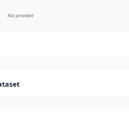
Not provided
mentation rule or other specification that forms the basis f
ataset