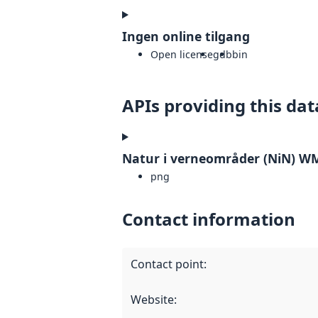
Ingen online tilgang
Open license
gdb
bin
APIs providing this dat
Natur i verneområder (NiN) W
png
Contact information
Contact point
:
Website
: