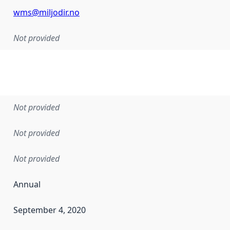
wms@miljodir.no
Not provided
Not provided
Not provided
Not provided
Annual
September 4, 2020
en the data in this dataset was first released. It may have