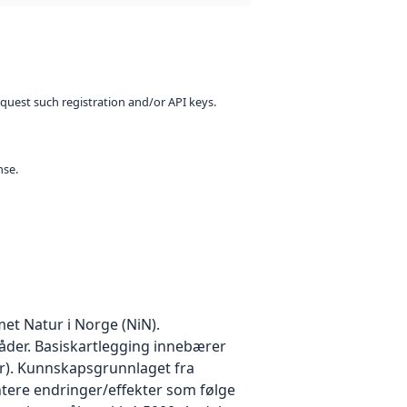
equest such registration and/or API keys.
nse.
et Natur i Norge (NiN).
mråder. Basiskartlegging innebærer
r). Kunnskapsgrunnlaget fra
ntere endringer/effekter som følge