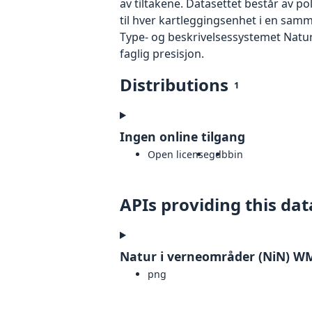
av tiltakene. Datasettet består av p
til hver kartleggingsenhet i en samm
Type- og beskrivelsessystemet Natur
faglig presisjon.
Distributions
1
Ingen online tilgang
Open license
gdb
bin
APIs providing this dat
Natur i verneområder (NiN) W
png