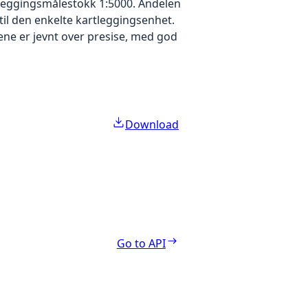
rtleggingsmålestokk 1:5000. Andelen
til den enkelte kartleggingsenhet.
ne er jevnt over presise, med god
Download
Go to API