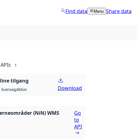
Find data
Share data
Menu
APIs
1
line tilgang
Download
gdb
bin
license
verneområder (NiN) WMS
Go
to
API