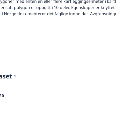
olygoner, med enten én eller flere kartleggingsenheter i ka
ensatt polygon er oppgitt i 10-deler. Egenskaper er knyttet 
 i Norge dokumenterer det faglige innholdet. Avgrensninge
aset
1
MS