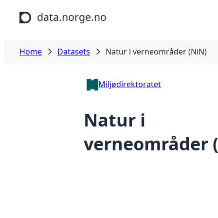
Skip to main content
data.norge.no
Home
Datasets
Natur i verneområder (NiN)
Miljødirektoratet
Natur i
verneområder 