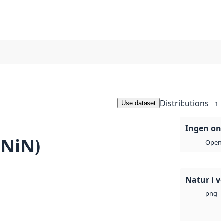
Distributions
Use dataset
1
Ingen on
(NiN)
Open 
Natur i 
png