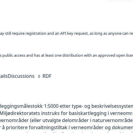
ay still require registration and an API key request, as long as anyone can r
 as public access and has at least one distribution with an approved open lice
ails
Discussions
RDF
0
tleggingsmålestokk 1:5000 etter type- og beskrivelsessystem
l Miljødirektoratets instruks for basiskartlegging i verneo
vernområder (eller utvalgte delområder i naturvernområde
r å prioritere forvaltningstiltak i verneområder og dokume