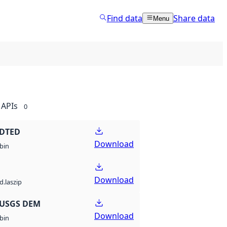
Find data
Share data
Menu
APIs
0
 DTED
Download
bin
Download
d.laszip
 USGS DEM
Download
bin