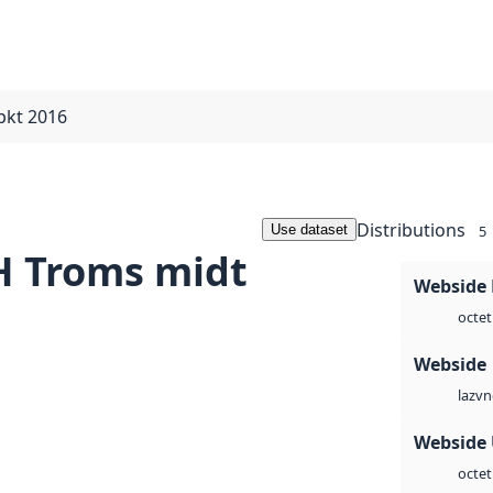
pkt 2016
Distributions
Use dataset
5
 Troms midt
Webside
octet
Webside
vn
laz
Webside
octet