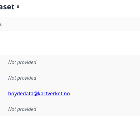
aset
0
t.
Not provided
Not provided
hoydedata@kartverket.no
Not provided