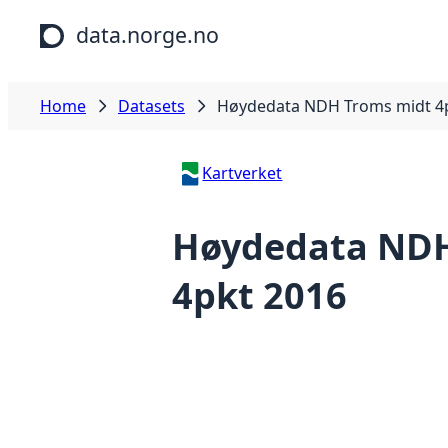
Skip to main content
data.norge.no
Home
Datasets
Høydedata NDH Troms midt 4
Kartverket
Høydedata NDH
4pkt 2016