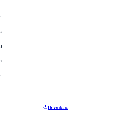
ss
ss
ss
ss
ss
Download