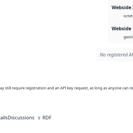
Webside 
octet
Webside
geoti
No registered AP
ay still require registration and an API key request, as long as anyone can r
ails
Discussions
RDF
0