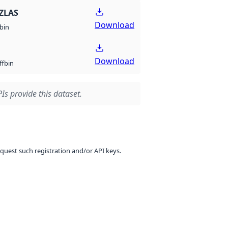
ZLAS
Download
bin
Download
bin
ff
Is provide this dataset.
equest such registration and/or API keys.