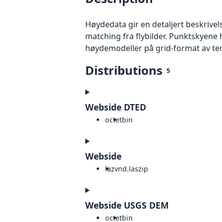
Høydedata gir en detaljert beskrivel
matching fra flybilder. Punktskyene 
høydemodeller på grid-format av te
Distributions
5
Webside DTED
octet
bin
Webside
laz
vnd.laszip
Webside USGS DEM
octet
bin