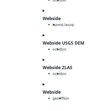
octet
bin
Webside
laz
vnd.laszip
Webside USGS DEM
octet
bin
Webside ZLAS
octet
bin
Webside
geotiff
bin