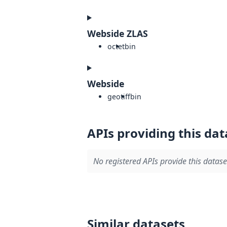
Webside ZLAS
octet
bin
Webside
geotiff
bin
APIs providing this dat
No registered APIs provide this datase
Similar datasets